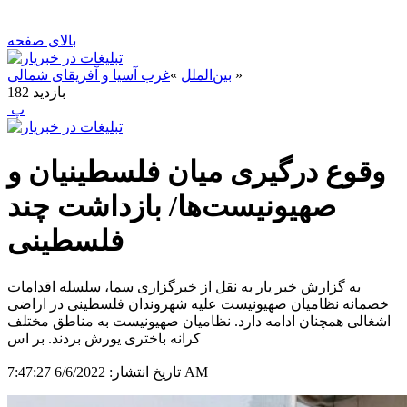
بالای صفحه
»
بین‌الملل
»
غرب آسیا و آفریقای شمالی
بازدید
182
‍ پ
وقوع درگیری میان فلسطینیان و
صهیونیست‌ها/ بازداشت چند
فلسطینی
به گزارش خبر یار به نقل از خبرگزاری سما، سلسله اقدامات
خصمانه نظامیان صهیونیست علیه شهروندان فلسطینی در اراضی
اشغالی همچنان ادامه دارد. نظامیان صهیونیست به مناطق مختلف
کرانه باختری یورش بردند. بر اس
6/6/2022 7:47:27 AM
تاریخ انتشار: