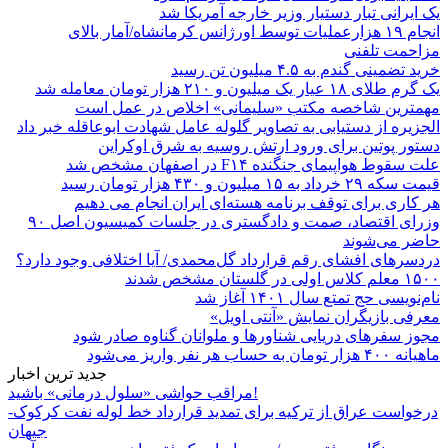
یک ایرانی تبار دستیار وزیر خارجه آمریکا شد
انجام ۱۹ هزارعملیات توسط اورژانس کرمانشاه/آمار بالای
مزاحمت تلفنی
خرید تضمینی گندم به ۴.۵ میلیون تن رسید
یک گرم طلای ۱۸ عیار یک میلیون و ۲۱۰ هزار تومان معامله شد
مهمترین شاخصه مکتب «سلیمانی» اخلاص در عمل است
الجزیره از دستیابی به تصاویر گلوله عامل شهادت ابوعاقله خبر داد
دستور پوتین برای ورود ارتش روسیه به شرق اوکراین
علت سقوط هواپیمای جنگنده F۱۴ در اصفهان مشخص شد
قیمت سکه ۲۹ خرداد به ۱۵ میلیون و ۴۳۰ هزار تومان رسید
هر کاری برای توقف برنامه هسته‌ای ایران انجام می دهیم
وزرای اقتصاد، صمت و دادگستری در جلسات کمیسیون اصل ۹۰
حاضر می‌شوند
دردسرهای افشای رقم قرارداد گل‌محمدی/ آیا اختلافی وجود دارد؟
۱۵۰۰ معلم کلاس اولی در گلستان مشخص شدند
نام‌نویسی حج تمتع سال ۱۴۰۱ آغاز شد
معرفی بازیگران نمایش «آنتی اویل»
مجوز سفرهای دریایی شناورها و ملوانان گناوه صادر شود
ماهیانه ۴۰۰ هزار تومان به حساب هر نفر واریز می‌شود
جدید ترین اخبار
مراقب حواشی «سلول درمانی» باشید!
درخواست عراق از ترکیه برای تمدید قرارداد خط لوله نفت کرکوک-
جیهان