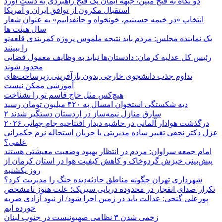
دو نگاه به فتح مبین/ جبهه ایمان یک فتح راهبردی به دست آورد
استقبال مکرون از توافق ایران و آمریکا
انتخاب «در خیمه حسینیم، خونخواه و جانفداییم» به عنوان شعار
سال هیئت ها
یک نماینده مجلس: مردم باید نتیجه ملموس پروژه کمربندی قلعه‌نو
را ببینند
رئیس کل عدلیه کرمان: دادستان‌ها نباید به وظایف معمول قضایی
محدود شوند
تداوم جذب دانشجوی خارجی بدون بازآفرینی زیرساخت‌های
آموزشی ممکن نیست
هیچ‌کس مثل حاج قاسم تو را نشناخت
دیه شکستگی استخوان امسال به ۴۲۰ میلیون تومان رسید
۲ سارق منازل نیمه‌ساز در اردستان دستگیر شدند
درگذشت هوادار آلمانی در حاشیه دیدار افتتاحیه جام جهانی ۲۰۲۶
عزل دکتر نجفی تغییر ساده مدیریتی یا جریان استحاله نرم حکمرانی
علمی؟
امام جمعه سراوان: مردم در انتظار بهبود وضعیت معیشتی هستند
پیش‌بینی خیزش گردوخاک و کاهش کیفیت هوا در استان کرمان از
روز یکشنبه
شهرداری تهران چگونه مناطق حادثه‌دیده جنگ را مدیریت کرد؟
تکرار صدای انفجار در محدوده دریایی سیریک؛ علت هنوز نامشخص
پورعلی گنجی: عدالت باید در زمین اجرا شود/ از نبود آزادی ضربه
خورده ایم
زخمی شدن ۳ نظامی صهیونیست در جنوب لبنان