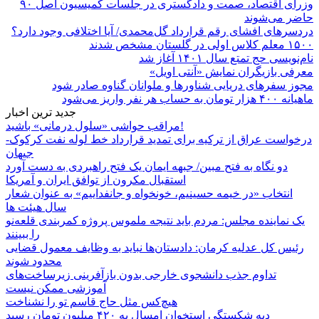
وزرای اقتصاد، صمت و دادگستری در جلسات کمیسیون اصل ۹۰
حاضر می‌شوند
دردسرهای افشای رقم قرارداد گل‌محمدی/ آیا اختلافی وجود دارد؟
۱۵۰۰ معلم کلاس اولی در گلستان مشخص شدند
نام‌نویسی حج تمتع سال ۱۴۰۱ آغاز شد
معرفی بازیگران نمایش «آنتی اویل»
مجوز سفرهای دریایی شناورها و ملوانان گناوه صادر شود
ماهیانه ۴۰۰ هزار تومان به حساب هر نفر واریز می‌شود
جدید ترین اخبار
مراقب حواشی «سلول درمانی» باشید!
درخواست عراق از ترکیه برای تمدید قرارداد خط لوله نفت کرکوک-
جیهان
دو نگاه به فتح مبین/ جبهه ایمان یک فتح راهبردی به دست آورد
استقبال مکرون از توافق ایران و آمریکا
انتخاب «در خیمه حسینیم، خونخواه و جانفداییم» به عنوان شعار
سال هیئت ها
یک نماینده مجلس: مردم باید نتیجه ملموس پروژه کمربندی قلعه‌نو
را ببینند
رئیس کل عدلیه کرمان: دادستان‌ها نباید به وظایف معمول قضایی
محدود شوند
تداوم جذب دانشجوی خارجی بدون بازآفرینی زیرساخت‌های
آموزشی ممکن نیست
هیچ‌کس مثل حاج قاسم تو را نشناخت
دیه شکستگی استخوان امسال به ۴۲۰ میلیون تومان رسید