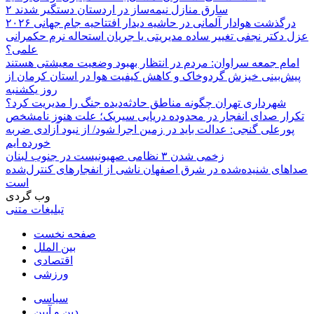
۲ سارق منازل نیمه‌ساز در اردستان دستگیر شدند
درگذشت هوادار آلمانی در حاشیه دیدار افتتاحیه جام جهانی ۲۰۲۶
عزل دکتر نجفی تغییر ساده مدیریتی یا جریان استحاله نرم حکمرانی
علمی؟
امام جمعه سراوان: مردم در انتظار بهبود وضعیت معیشتی هستند
پیش‌بینی خیزش گردوخاک و کاهش کیفیت هوا در استان کرمان از
روز یکشنبه
شهرداری تهران چگونه مناطق حادثه‌دیده جنگ را مدیریت کرد؟
تکرار صدای انفجار در محدوده دریایی سیریک؛ علت هنوز نامشخص
پورعلی گنجی: عدالت باید در زمین اجرا شود/ از نبود آزادی ضربه
خورده ایم
زخمی شدن ۳ نظامی صهیونیست در جنوب لبنان
صداهای شنیده‌شده در شرق اصفهان ناشی از انفجارهای کنترل‌شده
است
وب گردی
تبلیغات متنی
صفحه نخست
بین الملل
اقتصادی
ورزشی
سیاسی
دین و آیین