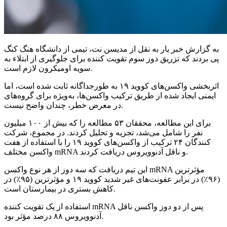
به گزارش خبر یار به نقل از
مدیسن
نت، تیمی از دانشگاه هنگ کنگ
پی بردند که تزریق دوز سوم تقویت کننده برای جلوگیری از
ابتلاء
به
لازم است.
سویه
اومیکرون
اثربخشی واکسن‌های کووید ۱۹ به
طورجداگانه
ثابت شده است، اما
ایمنی ایجاد شده از طریق ترکیب واکسن‌ها، به‌ویژه برای گروه‌های
در معرض خطر، چندان واضح نیست.
برای این مطالعه، محققان ۵۳ مطالعه را که بیش از ۱۰۰ میلیون
نفر را شامل می‌شد، تجزیه و تحلیل کردند. در مجموع، شرکت
کنندگان ۲۴ ترکیب از واکسن‌های کووید ۱۹ را با استفاده از هفت
دریافت کردند.
واکسن مختلف mRNA و ناقل
آدنوویروس
مؤثرترین
این تیم دریافت که سه دوز از هر نوع واکسن mRNA
(۹۶٪) در برابر عفونت‌های غیر شدید کووید ۱۹ و
مؤثرترین
(۹۵٪) در
کاهش بستری در بیمارستان است.
استفاده از یک تقویت کننده mRNA پس از دو دوز واکسن ناقل
۸۸ درصد مؤثر بود.
آدنوویروس