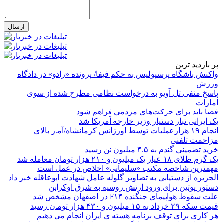
پر بازدید ترین
واکنش باشگاه پرسپولیس به حکم فیفا/ پرونده «رادو» در دادگاه
ورزش
پاسخ منفی تل آویو به درخواست نظامی مطرح شده از سوی
امارات
فضا باید برای حرکت‌های مردمی فراهم شود
یک ایرانی تبار دستیار وزیر خارجه آمریکا شد
انجام ۱۹ هزارعملیات توسط اورژانس کرمانشاه/آمار بالای
مزاحمت تلفنی
خرید تضمینی گندم به ۴.۵ میلیون تن رسید
یک گرم طلای ۱۸ عیار یک میلیون و ۲۱۰ هزار تومان معامله شد
مهمترین شاخصه مکتب «سلیمانی» اخلاص در عمل است
الجزیره از دستیابی به تصاویر گلوله عامل شهادت ابوعاقله خبر داد
دستور پوتین برای ورود ارتش روسیه به شرق اوکراین
علت سقوط هواپیمای جنگنده F۱۴ در اصفهان مشخص شد
قیمت سکه ۲۹ خرداد به ۱۵ میلیون و ۴۳۰ هزار تومان رسید
هر کاری برای توقف برنامه هسته‌ای ایران انجام می دهیم