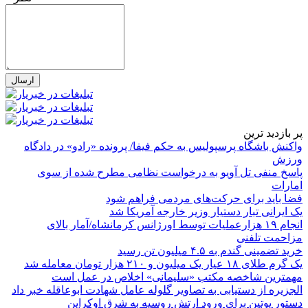
پر بازدید ترین
واکنش باشگاه پرسپولیس به حکم فیفا/ پرونده «رادو» در دادگاه
ورزش
پاسخ منفی تل آویو به درخواست نظامی مطرح شده از سوی
امارات
فضا باید برای حرکت‌های مردمی فراهم شود
یک ایرانی تبار دستیار وزیر خارجه آمریکا شد
انجام ۱۹ هزارعملیات توسط اورژانس کرمانشاه/آمار بالای
مزاحمت تلفنی
خرید تضمینی گندم به ۴.۵ میلیون تن رسید
یک گرم طلای ۱۸ عیار یک میلیون و ۲۱۰ هزار تومان معامله شد
مهمترین شاخصه مکتب «سلیمانی» اخلاص در عمل است
الجزیره از دستیابی به تصاویر گلوله عامل شهادت ابوعاقله خبر داد
دستور پوتین برای ورود ارتش روسیه به شرق اوکراین