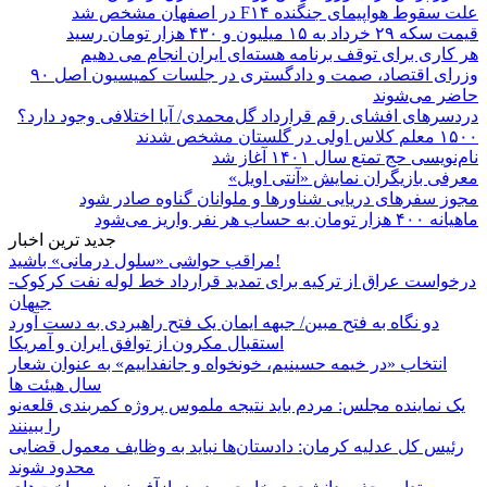
علت سقوط هواپیمای جنگنده F۱۴ در اصفهان مشخص شد
قیمت سکه ۲۹ خرداد به ۱۵ میلیون و ۴۳۰ هزار تومان رسید
هر کاری برای توقف برنامه هسته‌ای ایران انجام می دهیم
وزرای اقتصاد، صمت و دادگستری در جلسات کمیسیون اصل ۹۰
حاضر می‌شوند
دردسرهای افشای رقم قرارداد گل‌محمدی/ آیا اختلافی وجود دارد؟
۱۵۰۰ معلم کلاس اولی در گلستان مشخص شدند
نام‌نویسی حج تمتع سال ۱۴۰۱ آغاز شد
معرفی بازیگران نمایش «آنتی اویل»
مجوز سفرهای دریایی شناورها و ملوانان گناوه صادر شود
ماهیانه ۴۰۰ هزار تومان به حساب هر نفر واریز می‌شود
جدید ترین اخبار
مراقب حواشی «سلول درمانی» باشید!
درخواست عراق از ترکیه برای تمدید قرارداد خط لوله نفت کرکوک-
جیهان
دو نگاه به فتح مبین/ جبهه ایمان یک فتح راهبردی به دست آورد
استقبال مکرون از توافق ایران و آمریکا
انتخاب «در خیمه حسینیم، خونخواه و جانفداییم» به عنوان شعار
سال هیئت ها
یک نماینده مجلس: مردم باید نتیجه ملموس پروژه کمربندی قلعه‌نو
را ببینند
رئیس کل عدلیه کرمان: دادستان‌ها نباید به وظایف معمول قضایی
محدود شوند