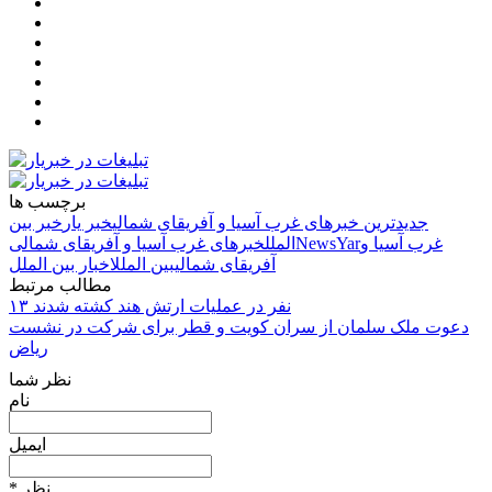
برچسب ها
جدیدترین خبرهای غرب آسیا و آفریقای شمالی
خبر یار
خبر بین
غرب آسیا و
NewsYar
الملل
خبرهای غرب آسیا و آفریقای شمالی
آفریقای شمالی
بین الملل
اخبار بین الملل
مطالب مرتبط
۱۳ نفر در عملیات ارتش هند کشته شدند
دعوت ملک سلمان از سران کویت و قطر برای شرکت در نشست
ریاض
نظر شما
نام
ایمیل
* نظر