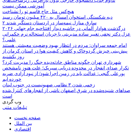
تداوم جذب دانشجوی خارجی بدون بازآفرینی زیرساخت‌های
آموزشی ممکن نیست
هیچ‌کس مثل حاج قاسم تو را نشناخت
دیه شکستگی استخوان امسال به ۴۲۰ میلیون تومان رسید
۲ سارق منازل نیمه‌ساز در اردستان دستگیر شدند
درگذشت هوادار آلمانی در حاشیه دیدار افتتاحیه جام جهانی ۲۰۲۶
عزل دکتر نجفی تغییر ساده مدیریتی یا جریان استحاله نرم حکمرانی
علمی؟
امام جمعه سراوان: مردم در انتظار بهبود وضعیت معیشتی هستند
پیش‌بینی خیزش گردوخاک و کاهش کیفیت هوا در استان کرمان از
روز یکشنبه
شهرداری تهران چگونه مناطق حادثه‌دیده جنگ را مدیریت کرد؟
تکرار صدای انفجار در محدوده دریایی سیریک؛ علت هنوز نامشخص
پورعلی گنجی: عدالت باید در زمین اجرا شود/ از نبود آزادی ضربه
خورده ایم
زخمی شدن ۳ نظامی صهیونیست در جنوب لبنان
صداهای شنیده‌شده در شرق اصفهان ناشی از انفجارهای کنترل‌شده
است
وب گردی
تبلیغات متنی
صفحه نخست
بین الملل
اقتصادی