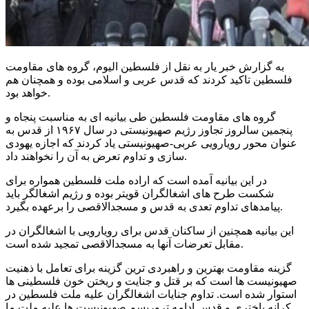
به گزارش خبر یار به نقل از فلسطین الیوم، گروه های مقاومت
فلسطین تاکید کردند که قدس عربی و اسلامی بوده و همچنان هم
خواهد بود.
گروه های مقاومت فلسطین طی بیانیه ای به مناسبت پنجاه و
پنجمین سالروز تجاوز رژیم صهیونیستی در سال ۱۹۶۷ از قدس به
عنوان محور رویارویی عربی-صهیونیستی یاد کردند که اجازه یهودی
سازی و تداوم تعرض به آن را نخواهند داد.
در این بیانیه آمده است که اراده ملت فلسطین همواره برای
شکست طرح های اشغالگران قویتر بوده و رژیم اشغالگر باید
پیامدهای تداوم تعدی به قدس و مسجدالاقصی را برعهده بگیرد.
این بیانیه همچنین از ساکنان قدس برای رویارویی با اشغالگران در
مقابل تعرضات آنها به مسجدالاقصی تمجید شده است.
گزینه مقاومت بهترین و راهبردی ترین گزینه برای تعامل با ذهنیت
صهیونیست ها است که بر قتل و جنایت و ریختن خون فلسطینی ها
استوار شده است. تداوم جنایات اشغالگران علیه ملت فلسطین در
کرانه باختری و قدس ادامه تروریسم صهیونیست ها علیه ملت ما