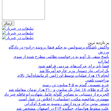
پر بازدید ترین
واکنش باشگاه پرسپولیس به حکم فیفا/ پرونده «رادو» در دادگاه
ورزش
پاسخ منفی تل آویو به درخواست نظامی مطرح شده از سوی
امارات
فضا باید برای حرکت‌های مردمی فراهم شود
یک ایرانی تبار دستیار وزیر خارجه آمریکا شد
انجام ۱۹ هزارعملیات توسط اورژانس کرمانشاه/آمار بالای
مزاحمت تلفنی
خرید تضمینی گندم به ۴.۵ میلیون تن رسید
یک گرم طلای ۱۸ عیار یک میلیون و ۲۱۰ هزار تومان معامله شد
الجزیره از دستیابی به تصاویر گلوله عامل شهادت ابوعاقله خبر داد
مهمترین شاخصه مکتب «سلیمانی» اخلاص در عمل است
دستور پوتین برای ورود ارتش روسیه به شرق اوکراین
علت سقوط هواپیمای جنگنده F۱۴ در اصفهان مشخص شد