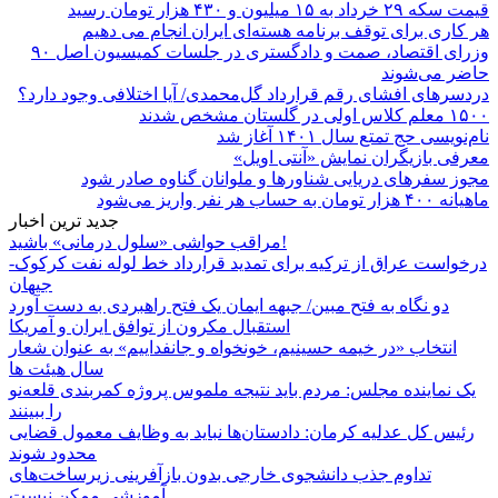
قیمت سکه ۲۹ خرداد به ۱۵ میلیون و ۴۳۰ هزار تومان رسید
هر کاری برای توقف برنامه هسته‌ای ایران انجام می دهیم
وزرای اقتصاد، صمت و دادگستری در جلسات کمیسیون اصل ۹۰
حاضر می‌شوند
دردسرهای افشای رقم قرارداد گل‌محمدی/ آیا اختلافی وجود دارد؟
۱۵۰۰ معلم کلاس اولی در گلستان مشخص شدند
نام‌نویسی حج تمتع سال ۱۴۰۱ آغاز شد
معرفی بازیگران نمایش «آنتی اویل»
مجوز سفرهای دریایی شناورها و ملوانان گناوه صادر شود
ماهیانه ۴۰۰ هزار تومان به حساب هر نفر واریز می‌شود
جدید ترین اخبار
مراقب حواشی «سلول درمانی» باشید!
درخواست عراق از ترکیه برای تمدید قرارداد خط لوله نفت کرکوک-
جیهان
دو نگاه به فتح مبین/ جبهه ایمان یک فتح راهبردی به دست آورد
استقبال مکرون از توافق ایران و آمریکا
انتخاب «در خیمه حسینیم، خونخواه و جانفداییم» به عنوان شعار
سال هیئت ها
یک نماینده مجلس: مردم باید نتیجه ملموس پروژه کمربندی قلعه‌نو
را ببینند
رئیس کل عدلیه کرمان: دادستان‌ها نباید به وظایف معمول قضایی
محدود شوند
تداوم جذب دانشجوی خارجی بدون بازآفرینی زیرساخت‌های
آموزشی ممکن نیست