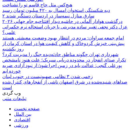
هیچ‌کس مثل حاج قاسم تو را نشناخت
دیه شکستگی استخوان امسال به ۴۲۰ میلیون تومان رسید
۲ سارق منازل نیمه‌ساز در اردستان دستگیر شدند
درگذشت هوادار آلمانی در حاشیه دیدار افتتاحیه جام جهانی ۲۰۲۶
عزل دکتر نجفی تغییر ساده مدیریتی یا جریان استحاله نرم حکمرانی
علمی؟
امام جمعه سراوان: مردم در انتظار بهبود وضعیت معیشتی هستند
پیش‌بینی خیزش گردوخاک و کاهش کیفیت هوا در استان کرمان از
روز یکشنبه
شهرداری تهران چگونه مناطق حادثه‌دیده جنگ را مدیریت کرد؟
تکرار صدای انفجار در محدوده دریایی سیریک؛ علت هنوز نامشخص
پورعلی گنجی: عدالت باید در زمین اجرا شود/ از نبود آزادی ضربه
خورده ایم
زخمی شدن ۳ نظامی صهیونیست در جنوب لبنان
صداهای شنیده‌شده در شرق اصفهان ناشی از انفجارهای کنترل‌شده
است
وب گردی
تبلیغات متنی
صفحه نخست
بین الملل
اقتصادی
ورزشی