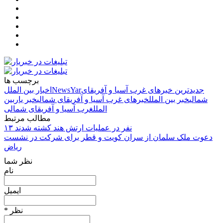
برچسب ها
جدیدترین خبرهای غرب آسیا و آفریقای
NewsYar
اخبار بین الملل
شمالی
خبر بین الملل
خبرهای غرب آسیا و آفریقای شمالی
خبر یار
بین
الملل
غرب آسیا و آفریقای شمالی
مطالب مرتبط
۱۳ نفر در عملیات ارتش هند کشته شدند
دعوت ملک سلمان از سران کویت و قطر برای شرکت در نشست
ریاض
نظر شما
نام
ایمیل
* نظر