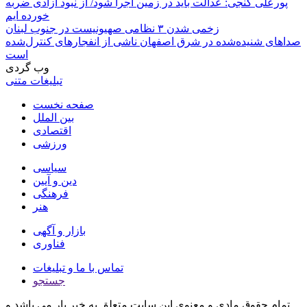
پورعلی گنجی: عدالت باید در زمین اجرا شود/ از نبود آزادی ضربه
خورده ایم
زخمی شدن ۳ نظامی صهیونیست در جنوب لبنان
صداهای شنیده‌شده در شرق اصفهان ناشی از انفجارهای کنترل‌شده
است
وب گردی
تبلیغات متنی
صفحه نخست
بین الملل
اقتصادی
ورزشی
سیاسی
دین و آیین
فرهنگی
هنر
بازار و آگهی
فناوری
تماس با ما و تبلیغات
جستجو
تمام حقوق مادی و معنوی این سایت متعلق به خبر یار می باشد و