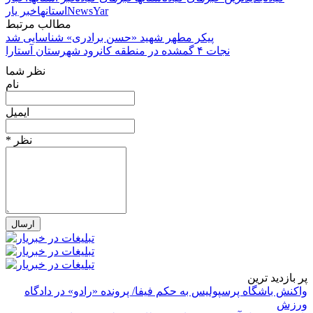
NewsYar
استانها
خبر یار
مطالب مرتبط
پیکر مطهر شهید «حسن برادری» شناسایی شد
نجات ۴ گمشده در منطقه کانرود شهرستان آستارا
نظر شما
نام
ایمیل
* نظر
پر بازدید ترین
واکنش باشگاه پرسپولیس به حکم فیفا/ پرونده «رادو» در دادگاه
ورزش