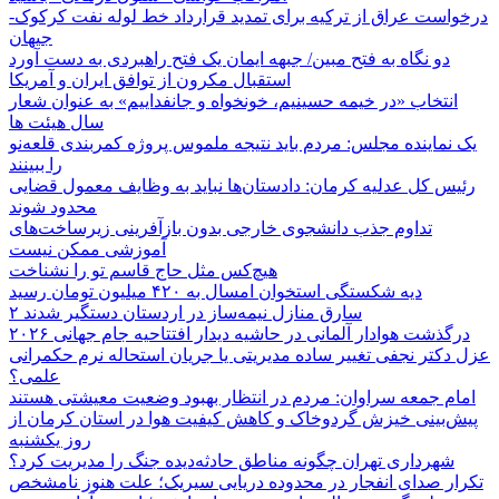
درخواست عراق از ترکیه برای تمدید قرارداد خط لوله نفت کرکوک-
جیهان
دو نگاه به فتح مبین/ جبهه ایمان یک فتح راهبردی به دست آورد
استقبال مکرون از توافق ایران و آمریکا
انتخاب «در خیمه حسینیم، خونخواه و جانفداییم» به عنوان شعار
سال هیئت ها
یک نماینده مجلس: مردم باید نتیجه ملموس پروژه کمربندی قلعه‌نو
را ببینند
رئیس کل عدلیه کرمان: دادستان‌ها نباید به وظایف معمول قضایی
محدود شوند
تداوم جذب دانشجوی خارجی بدون بازآفرینی زیرساخت‌های
آموزشی ممکن نیست
هیچ‌کس مثل حاج قاسم تو را نشناخت
دیه شکستگی استخوان امسال به ۴۲۰ میلیون تومان رسید
۲ سارق منازل نیمه‌ساز در اردستان دستگیر شدند
درگذشت هوادار آلمانی در حاشیه دیدار افتتاحیه جام جهانی ۲۰۲۶
عزل دکتر نجفی تغییر ساده مدیریتی یا جریان استحاله نرم حکمرانی
علمی؟
امام جمعه سراوان: مردم در انتظار بهبود وضعیت معیشتی هستند
پیش‌بینی خیزش گردوخاک و کاهش کیفیت هوا در استان کرمان از
روز یکشنبه
شهرداری تهران چگونه مناطق حادثه‌دیده جنگ را مدیریت کرد؟
تکرار صدای انفجار در محدوده دریایی سیریک؛ علت هنوز نامشخص