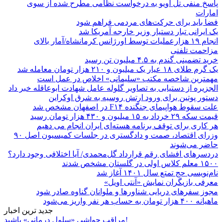
پاسخ منفی تل آویو به درخواست نظامی مطرح شده از سوی
امارات
فضا باید برای حرکت‌های مردمی فراهم شود
یک ایرانی تبار دستیار وزیر خارجه آمریکا شد
انجام ۱۹ هزارعملیات توسط اورژانس کرمانشاه/آمار بالای
مزاحمت تلفنی
خرید تضمینی گندم به ۴.۵ میلیون تن رسید
یک گرم طلای ۱۸ عیار یک میلیون و ۲۱۰ هزار تومان معامله شد
مهمترین شاخصه مکتب «سلیمانی» اخلاص در عمل است
الجزیره از دستیابی به تصاویر گلوله عامل شهادت ابوعاقله خبر داد
دستور پوتین برای ورود ارتش روسیه به شرق اوکراین
علت سقوط هواپیمای جنگنده F۱۴ در اصفهان مشخص شد
قیمت سکه ۲۹ خرداد به ۱۵ میلیون و ۴۳۰ هزار تومان رسید
هر کاری برای توقف برنامه هسته‌ای ایران انجام می دهیم
وزرای اقتصاد، صمت و دادگستری در جلسات کمیسیون اصل ۹۰
حاضر می‌شوند
دردسرهای افشای رقم قرارداد گل‌محمدی/ آیا اختلافی وجود دارد؟
۱۵۰۰ معلم کلاس اولی در گلستان مشخص شدند
نام‌نویسی حج تمتع سال ۱۴۰۱ آغاز شد
معرفی بازیگران نمایش «آنتی اویل»
مجوز سفرهای دریایی شناورها و ملوانان گناوه صادر شود
ماهیانه ۴۰۰ هزار تومان به حساب هر نفر واریز می‌شود
جدید ترین اخبار
مراقب حواشی «سلول درمانی» باشید!