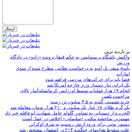
پر بازدید ترین
واکنش باشگاه پرسپولیس به حکم فیفا/ پرونده «رادو» در دادگاه
ورزش
پاسخ منفی تل آویو به درخواست نظامی مطرح شده از سوی
امارات
فضا باید برای حرکت‌های مردمی فراهم شود
یک ایرانی تبار دستیار وزیر خارجه آمریکا شد
انجام ۱۹ هزارعملیات توسط اورژانس کرمانشاه/آمار بالای
مزاحمت تلفنی
خرید تضمینی گندم به ۴.۵ میلیون تن رسید
یک گرم طلای ۱۸ عیار یک میلیون و ۲۱۰ هزار تومان معامله شد
الجزیره از دستیابی به تصاویر گلوله عامل شهادت ابوعاقله خبر داد
مهمترین شاخصه مکتب «سلیمانی» اخلاص در عمل است
دستور پوتین برای ورود ارتش روسیه به شرق اوکراین
علت سقوط هواپیمای جنگنده F۱۴ در اصفهان مشخص شد