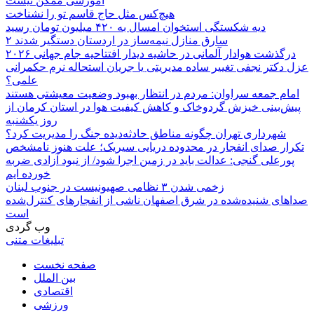
آموزشی ممکن نیست
هیچ‌کس مثل حاج قاسم تو را نشناخت
دیه شکستگی استخوان امسال به ۴۲۰ میلیون تومان رسید
۲ سارق منازل نیمه‌ساز در اردستان دستگیر شدند
درگذشت هوادار آلمانی در حاشیه دیدار افتتاحیه جام جهانی ۲۰۲۶
عزل دکتر نجفی تغییر ساده مدیریتی یا جریان استحاله نرم حکمرانی
علمی؟
امام جمعه سراوان: مردم در انتظار بهبود وضعیت معیشتی هستند
پیش‌بینی خیزش گردوخاک و کاهش کیفیت هوا در استان کرمان از
روز یکشنبه
شهرداری تهران چگونه مناطق حادثه‌دیده جنگ را مدیریت کرد؟
تکرار صدای انفجار در محدوده دریایی سیریک؛ علت هنوز نامشخص
پورعلی گنجی: عدالت باید در زمین اجرا شود/ از نبود آزادی ضربه
خورده ایم
زخمی شدن ۳ نظامی صهیونیست در جنوب لبنان
صداهای شنیده‌شده در شرق اصفهان ناشی از انفجارهای کنترل‌شده
است
وب گردی
تبلیغات متنی
صفحه نخست
بین الملل
اقتصادی
ورزشی