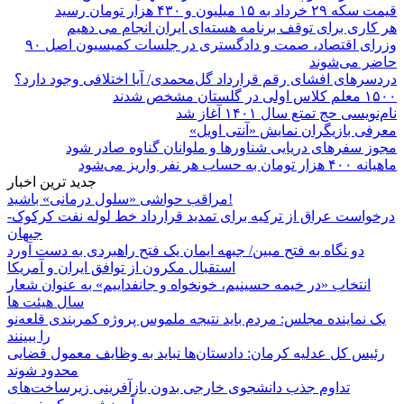
قیمت سکه ۲۹ خرداد به ۱۵ میلیون و ۴۳۰ هزار تومان رسید
هر کاری برای توقف برنامه هسته‌ای ایران انجام می دهیم
وزرای اقتصاد، صمت و دادگستری در جلسات کمیسیون اصل ۹۰
حاضر می‌شوند
دردسرهای افشای رقم قرارداد گل‌محمدی/ آیا اختلافی وجود دارد؟
۱۵۰۰ معلم کلاس اولی در گلستان مشخص شدند
نام‌نویسی حج تمتع سال ۱۴۰۱ آغاز شد
معرفی بازیگران نمایش «آنتی اویل»
مجوز سفرهای دریایی شناورها و ملوانان گناوه صادر شود
ماهیانه ۴۰۰ هزار تومان به حساب هر نفر واریز می‌شود
جدید ترین اخبار
مراقب حواشی «سلول درمانی» باشید!
درخواست عراق از ترکیه برای تمدید قرارداد خط لوله نفت کرکوک-
جیهان
دو نگاه به فتح مبین/ جبهه ایمان یک فتح راهبردی به دست آورد
استقبال مکرون از توافق ایران و آمریکا
انتخاب «در خیمه حسینیم، خونخواه و جانفداییم» به عنوان شعار
سال هیئت ها
یک نماینده مجلس: مردم باید نتیجه ملموس پروژه کمربندی قلعه‌نو
را ببینند
رئیس کل عدلیه کرمان: دادستان‌ها نباید به وظایف معمول قضایی
محدود شوند
تداوم جذب دانشجوی خارجی بدون بازآفرینی زیرساخت‌های