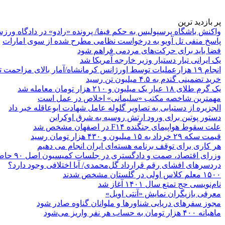
پر بازدید ترین
واکنش باشگاه پرسپولیس به حکم فیفا/ پرونده «رادو» در دادگاه ورز
پاسخ منفی تل آویو به درخواست نظامی مطرح شده از سوی امارات
فضا باید برای حرکت‌های مردمی فراهم شود
یک ایرانی تبار دستیار وزیر خارجه آمریکا شد
انجام ۱۹ هزارعملیات توسط اورژانس کرمانشاه/آمار بالای مزاحمت تلفنی
خرید تضمینی گندم به ۴.۵ میلیون تن رسید
یک گرم طلای ۱۸ عیار یک میلیون و ۲۱۰ هزار تومان معامله شد
مهمترین شاخصه مکتب «سلیمانی» اخلاص در عمل است
الجزیره از دستیابی به تصاویر گلوله عامل شهادت ابوعاقله خبر داد
دستور پوتین برای ورود ارتش روسیه به شرق اوکراین
علت سقوط هواپیمای جنگنده F۱۴ در اصفهان مشخص شد
قیمت سکه ۲۹ خرداد به ۱۵ میلیون و ۴۳۰ هزار تومان رسید
هر کاری برای توقف برنامه هسته‌ای ایران انجام می دهیم
وزرای اقتصاد، صمت و دادگستری در جلسات کمیسیون اصل ۹۰ حاضر می‌شوند
دردسرهای افشای رقم قرارداد گل‌محمدی/ آیا اختلافی وجود دارد؟
۱۵۰۰ معلم کلاس اولی در گلستان مشخص شدند
نام‌نویسی حج تمتع سال ۱۴۰۱ آغاز شد
معرفی بازیگران نمایش «آنتی اویل»
مجوز سفرهای دریایی شناورها و ملوانان گناوه صادر شود
ماهیانه ۴۰۰ هزار تومان به حساب هر نفر واریز می‌شود