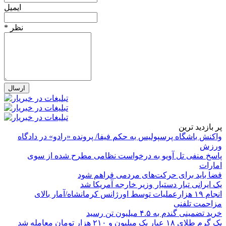
ایمیل
* نظر
پر بازدید ترین
واکنش باشگاه پرسپولیس به حکم فیفا/ پرونده «رادو» در دادگاه
ورزش
پاسخ منفی تل آویو به درخواست نظامی مطرح شده از سوی
امارات
فضا باید برای حرکت‌های مردمی فراهم شود
یک ایرانی تبار دستیار وزیر خارجه آمریکا شد
انجام ۱۹ هزارعملیات توسط اورژانس کرمانشاه/آمار بالای
مزاحمت تلفنی
خرید تضمینی گندم به ۴.۵ میلیون تن رسید
یک گرم طلای ۱۸ عیار یک میلیون و ۲۱۰ هزار تومان معامله شد