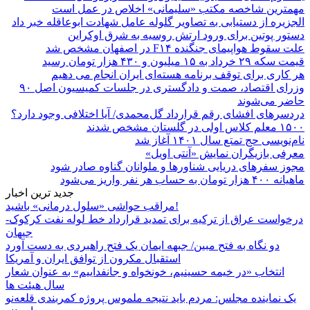
مهمترین شاخصه مکتب «سلیمانی» اخلاص در عمل است
الجزیره از دستیابی به تصاویر گلوله عامل شهادت ابوعاقله خبر داد
دستور پوتین برای ورود ارتش روسیه به شرق اوکراین
علت سقوط هواپیمای جنگنده F۱۴ در اصفهان مشخص شد
قیمت سکه ۲۹ خرداد به ۱۵ میلیون و ۴۳۰ هزار تومان رسید
هر کاری برای توقف برنامه هسته‌ای ایران انجام می دهیم
وزرای اقتصاد، صمت و دادگستری در جلسات کمیسیون اصل ۹۰
حاضر می‌شوند
دردسرهای افشای رقم قرارداد گل‌محمدی/ آیا اختلافی وجود دارد؟
۱۵۰۰ معلم کلاس اولی در گلستان مشخص شدند
نام‌نویسی حج تمتع سال ۱۴۰۱ آغاز شد
معرفی بازیگران نمایش «آنتی اویل»
مجوز سفرهای دریایی شناورها و ملوانان گناوه صادر شود
ماهیانه ۴۰۰ هزار تومان به حساب هر نفر واریز می‌شود
جدید ترین اخبار
مراقب حواشی «سلول درمانی» باشید!
درخواست عراق از ترکیه برای تمدید قرارداد خط لوله نفت کرکوک-
جیهان
دو نگاه به فتح مبین/ جبهه ایمان یک فتح راهبردی به دست آورد
استقبال مکرون از توافق ایران و آمریکا
انتخاب «در خیمه حسینیم، خونخواه و جانفداییم» به عنوان شعار
سال هیئت ها
یک نماینده مجلس: مردم باید نتیجه ملموس پروژه کمربندی قلعه‌نو