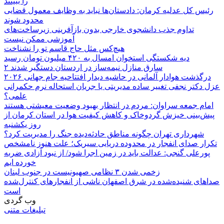
را ببینند
رئیس کل عدلیه کرمان: دادستان‌ها نباید به وظایف معمول قضایی
محدود شوند
تداوم جذب دانشجوی خارجی بدون بازآفرینی زیرساخت‌های
آموزشی ممکن نیست
هیچ‌کس مثل حاج قاسم تو را نشناخت
دیه شکستگی استخوان امسال به ۴۲۰ میلیون تومان رسید
۲ سارق منازل نیمه‌ساز در اردستان دستگیر شدند
درگذشت هوادار آلمانی در حاشیه دیدار افتتاحیه جام جهانی ۲۰۲۶
عزل دکتر نجفی تغییر ساده مدیریتی یا جریان استحاله نرم حکمرانی
علمی؟
امام جمعه سراوان: مردم در انتظار بهبود وضعیت معیشتی هستند
پیش‌بینی خیزش گردوخاک و کاهش کیفیت هوا در استان کرمان از
روز یکشنبه
شهرداری تهران چگونه مناطق حادثه‌دیده جنگ را مدیریت کرد؟
تکرار صدای انفجار در محدوده دریایی سیریک؛ علت هنوز نامشخص
پورعلی گنجی: عدالت باید در زمین اجرا شود/ از نبود آزادی ضربه
خورده ایم
زخمی شدن ۳ نظامی صهیونیست در جنوب لبنان
صداهای شنیده‌شده در شرق اصفهان ناشی از انفجارهای کنترل‌شده
است
وب گردی
تبلیغات متنی