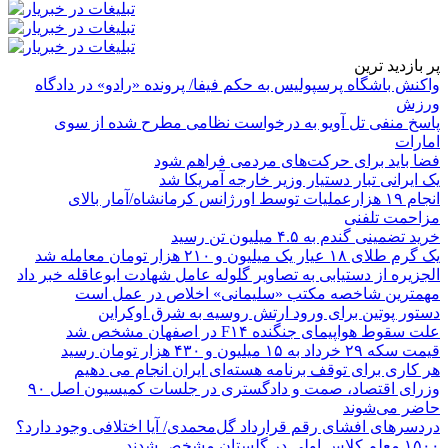
پر بازدید ترین
واکنش باشگاه پرسپولیس به حکم فیفا/ پرونده «رادو» در دادگاه
ورزش
پاسخ منفی تل آویو به درخواست نظامی مطرح شده از سوی
امارات
فضا باید برای حرکت‌های مردمی فراهم شود
یک ایرانی تبار دستیار وزیر خارجه آمریکا شد
انجام ۱۹ هزارعملیات توسط اورژانس کرمانشاه/آمار بالای
مزاحمت تلفنی
خرید تضمینی گندم به ۴.۵ میلیون تن رسید
یک گرم طلای ۱۸ عیار یک میلیون و ۲۱۰ هزار تومان معامله شد
الجزیره از دستیابی به تصاویر گلوله عامل شهادت ابوعاقله خبر داد
مهمترین شاخصه مکتب «سلیمانی» اخلاص در عمل است
دستور پوتین برای ورود ارتش روسیه به شرق اوکراین
علت سقوط هواپیمای جنگنده F۱۴ در اصفهان مشخص شد
قیمت سکه ۲۹ خرداد به ۱۵ میلیون و ۴۳۰ هزار تومان رسید
هر کاری برای توقف برنامه هسته‌ای ایران انجام می دهیم
وزرای اقتصاد، صمت و دادگستری در جلسات کمیسیون اصل ۹۰
حاضر می‌شوند
دردسرهای افشای رقم قرارداد گل‌محمدی/ آیا اختلافی وجود دارد؟
۱۵۰۰ معلم کلاس اولی در گلستان مشخص شدند