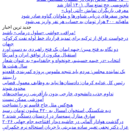
نام‌نویسی حج تمتع سال ۱۴۰۱ آغاز شد
معرفی بازیگران نمایش «آنتی اویل»
مجوز سفرهای دریایی شناورها و ملوانان گناوه صادر شود
ماهیانه ۴۰۰ هزار تومان به حساب هر نفر واریز می‌شود
جدید ترین اخبار
مراقب حواشی «سلول درمانی» باشید!
درخواست عراق از ترکیه برای تمدید قرارداد خط لوله نفت کرکوک-
جیهان
دو نگاه به فتح مبین/ جبهه ایمان یک فتح راهبردی به دست آورد
استقبال مکرون از توافق ایران و آمریکا
انتخاب «در خیمه حسینیم، خونخواه و جانفداییم» به عنوان شعار
سال هیئت ها
یک نماینده مجلس: مردم باید نتیجه ملموس پروژه کمربندی قلعه‌نو
را ببینند
رئیس کل عدلیه کرمان: دادستان‌ها نباید به وظایف معمول قضایی
محدود شوند
تداوم جذب دانشجوی خارجی بدون بازآفرینی زیرساخت‌های
آموزشی ممکن نیست
هیچ‌کس مثل حاج قاسم تو را نشناخت
دیه شکستگی استخوان امسال به ۴۲۰ میلیون تومان رسید
۲ سارق منازل نیمه‌ساز در اردستان دستگیر شدند
درگذشت هوادار آلمانی در حاشیه دیدار افتتاحیه جام جهانی ۲۰۲۶
عزل دکتر نجفی تغییر ساده مدیریتی یا جریان استحاله نرم حکمرانی