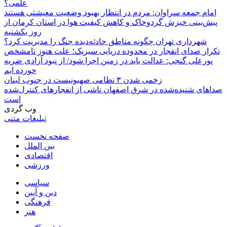
علمی؟
امام جمعه سراوان: مردم در انتظار بهبود وضعیت معیشتی هستند
پیش‌بینی خیزش گردوخاک و کاهش کیفیت هوا در استان کرمان از
روز یکشنبه
شهرداری تهران چگونه مناطق حادثه‌دیده جنگ را مدیریت کرد؟
تکرار صدای انفجار در محدوده دریایی سیریک؛ علت هنوز نامشخص
پورعلی گنجی: عدالت باید در زمین اجرا شود/ از نبود آزادی ضربه
خورده ایم
زخمی شدن ۳ نظامی صهیونیست در جنوب لبنان
صداهای شنیده‌شده در شرق اصفهان ناشی از انفجارهای کنترل‌شده
است
وب گردی
تبلیغات متنی
صفحه نخست
بین الملل
اقتصادی
ورزشی
سیاسی
دین و آیین
فرهنگی
هنر