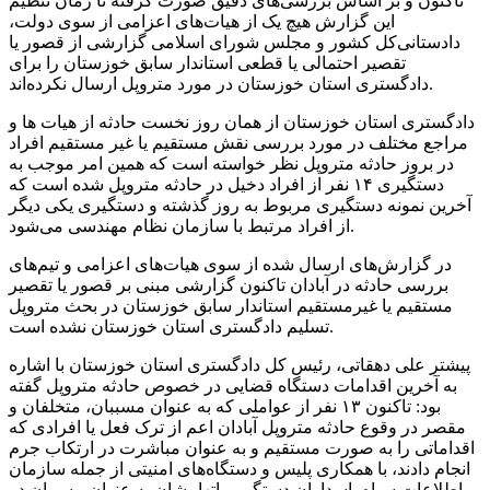
تاکنون و بر اساس بررسی‌های دقیق صورت گرفته تا زمان تنظیم
این گزارش هیچ یک از هیات‌های اعزامی از سوی دولت،
دادستانی‌کل کشور و مجلس شورای اسلامی گزارشی از قصور یا
تقصیر احتمالی یا قطعی استاندار سابق خوزستان را برای
دادگستری استان خوزستان در مورد متروپل ارسال نکرده‌اند.
دادگستری استان خوزستان از همان روز نخست حادثه از هیات ها و
مراجع مختلف در مورد بررسی نقش مستقیم یا غیر مستقیم افراد
در بروز حادثه متروپل نظر خواسته است که همین امر موجب به
دستگیری ۱۴ نفر از افراد دخیل در حادثه متروپل شده است که
آخرین نمونه دستگیری مربوط به روز گذشته و دستگیری یکی دیگر
از افراد مرتبط با سازمان نظام مهندسی می‌شود.
در گزارش‌های ارسال شده از سوی هیات‌های اعزامی و تیم‌های
بررسی حادثه در آبادان تاکنون گزارشی مبنی بر قصور یا تقصیر
مستقیم یا غیرمستقیم استاندار سابق خوزستان در بحث متروپل
تسلیم دادگستری استان خوزستان نشده است.
پیشتر علی دهقاتی، رئیس کل دادگستری استان خوزستان با اشاره
به آخرین اقدامات دستگاه قضایی در خصوص حادثه متروپل گفته
بود: تاکنون ۱۳ نفر از عواملی که به عنوان مسببان، متخلفان و
مقصر در وقوع حادثه متروپل آبادان اعم از ترک فعل یا افرادی که
اقداماتی را به صورت مستقیم و به عنوان مباشرت در ارتکاب جرم
انجام دادند، با همکاری پلیس و دستگاه‌های امنیتی از جمله سازمان
اطلاعات سپاه پاسداران دستگیر و اتهامشان به عنوان مسببان در