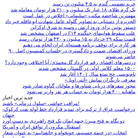
خرید تضمینی گندم به ۴.۵ میلیون تن رسید
یک گرم طلای ۱۸ عیار یک میلیون و ۲۱۰ هزار تومان معامله شد
مهمترین شاخصه مکتب «سلیمانی» اخلاص در عمل است
الجزیره از دستیابی به تصاویر گلوله عامل شهادت ابوعاقله خبر داد
دستور پوتین برای ورود ارتش روسیه به شرق اوکراین
علت سقوط هواپیمای جنگنده F۱۴ در اصفهان مشخص شد
قیمت سکه ۲۹ خرداد به ۱۵ میلیون و ۴۳۰ هزار تومان رسید
هر کاری برای توقف برنامه هسته‌ای ایران انجام می دهیم
وزرای اقتصاد، صمت و دادگستری در جلسات کمیسیون اصل ۹۰
حاضر می‌شوند
دردسرهای افشای رقم قرارداد گل‌محمدی/ آیا اختلافی وجود دارد؟
۱۵۰۰ معلم کلاس اولی در گلستان مشخص شدند
نام‌نویسی حج تمتع سال ۱۴۰۱ آغاز شد
معرفی بازیگران نمایش «آنتی اویل»
مجوز سفرهای دریایی شناورها و ملوانان گناوه صادر شود
ماهیانه ۴۰۰ هزار تومان به حساب هر نفر واریز می‌شود
جدید ترین اخبار
مراقب حواشی «سلول درمانی» باشید!
درخواست عراق از ترکیه برای تمدید قرارداد خط لوله نفت کرکوک-
جیهان
دو نگاه به فتح مبین/ جبهه ایمان یک فتح راهبردی به دست آورد
استقبال مکرون از توافق ایران و آمریکا
انتخاب «در خیمه حسینیم، خونخواه و جانفداییم» به عنوان شعار