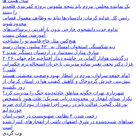
سال هیئت ها
یک نماینده مجلس: مردم باید نتیجه ملموس پروژه کمربندی قلعه‌نو
را ببینند
رئیس کل عدلیه کرمان: دادستان‌ها نباید به وظایف معمول قضایی
محدود شوند
تداوم جذب دانشجوی خارجی بدون بازآفرینی زیرساخت‌های
آموزشی ممکن نیست
هیچ‌کس مثل حاج قاسم تو را نشناخت
دیه شکستگی استخوان امسال به ۴۲۰ میلیون تومان رسید
۲ سارق منازل نیمه‌ساز در اردستان دستگیر شدند
درگذشت هوادار آلمانی در حاشیه دیدار افتتاحیه جام جهانی ۲۰۲۶
عزل دکتر نجفی تغییر ساده مدیریتی یا جریان استحاله نرم حکمرانی
علمی؟
امام جمعه سراوان: مردم در انتظار بهبود وضعیت معیشتی هستند
پیش‌بینی خیزش گردوخاک و کاهش کیفیت هوا در استان کرمان از
روز یکشنبه
شهرداری تهران چگونه مناطق حادثه‌دیده جنگ را مدیریت کرد؟
تکرار صدای انفجار در محدوده دریایی سیریک؛ علت هنوز نامشخص
پورعلی گنجی: عدالت باید در زمین اجرا شود/ از نبود آزادی ضربه
خورده ایم
زخمی شدن ۳ نظامی صهیونیست در جنوب لبنان
صداهای شنیده‌شده در شرق اصفهان ناشی از انفجارهای کنترل‌شده
است
وب گردی