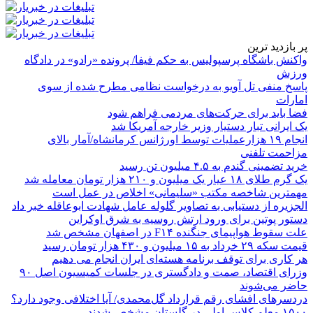
پر بازدید ترین
واکنش باشگاه پرسپولیس به حکم فیفا/ پرونده «رادو» در دادگاه
ورزش
پاسخ منفی تل آویو به درخواست نظامی مطرح شده از سوی
امارات
فضا باید برای حرکت‌های مردمی فراهم شود
یک ایرانی تبار دستیار وزیر خارجه آمریکا شد
انجام ۱۹ هزارعملیات توسط اورژانس کرمانشاه/آمار بالای
مزاحمت تلفنی
خرید تضمینی گندم به ۴.۵ میلیون تن رسید
یک گرم طلای ۱۸ عیار یک میلیون و ۲۱۰ هزار تومان معامله شد
مهمترین شاخصه مکتب «سلیمانی» اخلاص در عمل است
الجزیره از دستیابی به تصاویر گلوله عامل شهادت ابوعاقله خبر داد
دستور پوتین برای ورود ارتش روسیه به شرق اوکراین
علت سقوط هواپیمای جنگنده F۱۴ در اصفهان مشخص شد
قیمت سکه ۲۹ خرداد به ۱۵ میلیون و ۴۳۰ هزار تومان رسید
هر کاری برای توقف برنامه هسته‌ای ایران انجام می دهیم
وزرای اقتصاد، صمت و دادگستری در جلسات کمیسیون اصل ۹۰
حاضر می‌شوند
دردسرهای افشای رقم قرارداد گل‌محمدی/ آیا اختلافی وجود دارد؟
۱۵۰۰ معلم کلاس اولی در گلستان مشخص شدند