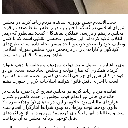
حجت‌الاسلام حسن نوروزی نماینده مردم رباط کریم در مجلس
شورای اسلامی در گفتگو با خبر یار ،
در رابطه با
نقاط ضعف و قوت
مجلس یازدهم و بررسی عملکرد نمایندگان گفت: همانطور که رهبر
انقلاب تأکید کرده‌اند، این مجلس، مجلسی انقلابی است که
تا کنون
وظایف خود را
به نحو
خوب و تا حد
میسر
انجام داده است. طرح‌های
گوناگون و کارآمدی را در یازدهمین دوره مجلس شورای اسلامی
شاهد بوده‌ایم که قابل توجه است.
وی با اشاره به تعامل مثبت دولت سیزدهم و مجلس یازدهم، عنوان
کرد: با همکاری که میان دولت و مجلس
ایجاد شده
است، این دو
قوه
در کنار هم برای جراحی اقتصادی کشور مصمم هستند که امید
است با اجرای دقیق قانون بتوانیم اصلاحات لازم را صورت دهیم.
نماینده مردم رباط کریم در مجلس تصریح کرد: طرح مالیات بر
خانه‌های خالی نیز اقدام خوب مجلس در جهت کاهش و کنترل
فرارهای مالیاتی بود. علاوه بر این، در بندهای (و) و (
د)
تبصره ۲۰
قانون بودجه، توجه ویژه‌ای به بهبود شرایط ایثارگران انجام شده
است و مطالبات آنها را پیگیری کرده‌ایم؛ این مورد نیز از عملکردهای
قابل توجهی بود که مجلس به آن پرداخت.