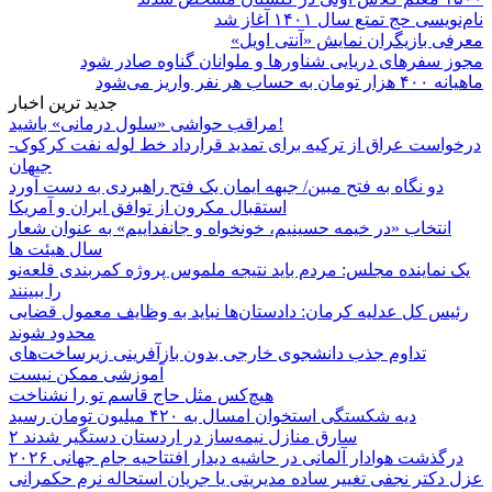
نام‌نویسی حج تمتع سال ۱۴۰۱ آغاز شد
معرفی بازیگران نمایش «آنتی اویل»
مجوز سفرهای دریایی شناورها و ملوانان گناوه صادر شود
ماهیانه ۴۰۰ هزار تومان به حساب هر نفر واریز می‌شود
جدید ترین اخبار
مراقب حواشی «سلول درمانی» باشید!
درخواست عراق از ترکیه برای تمدید قرارداد خط لوله نفت کرکوک-
جیهان
دو نگاه به فتح مبین/ جبهه ایمان یک فتح راهبردی به دست آورد
استقبال مکرون از توافق ایران و آمریکا
انتخاب «در خیمه حسینیم، خونخواه و جانفداییم» به عنوان شعار
سال هیئت ها
یک نماینده مجلس: مردم باید نتیجه ملموس پروژه کمربندی قلعه‌نو
را ببینند
رئیس کل عدلیه کرمان: دادستان‌ها نباید به وظایف معمول قضایی
محدود شوند
تداوم جذب دانشجوی خارجی بدون بازآفرینی زیرساخت‌های
آموزشی ممکن نیست
هیچ‌کس مثل حاج قاسم تو را نشناخت
دیه شکستگی استخوان امسال به ۴۲۰ میلیون تومان رسید
۲ سارق منازل نیمه‌ساز در اردستان دستگیر شدند
درگذشت هوادار آلمانی در حاشیه دیدار افتتاحیه جام جهانی ۲۰۲۶
عزل دکتر نجفی تغییر ساده مدیریتی یا جریان استحاله نرم حکمرانی