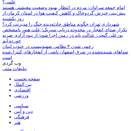
علمی؟
امام جمعه سراوان: مردم در انتظار بهبود وضعیت معیشتی هستند
پیش‌بینی خیزش گردوخاک و کاهش کیفیت هوا در استان کرمان از
روز یکشنبه
شهرداری تهران چگونه مناطق حادثه‌دیده جنگ را مدیریت کرد؟
تکرار صدای انفجار در محدوده دریایی سیریک؛ علت هنوز نامشخص
پورعلی گنجی: عدالت باید در زمین اجرا شود/ از نبود آزادی ضربه
خورده ایم
زخمی شدن ۳ نظامی صهیونیست در جنوب لبنان
صداهای شنیده‌شده در شرق اصفهان ناشی از انفجارهای کنترل‌شده
است
وب گردی
تبلیغات متنی
صفحه نخست
بین الملل
اقتصادی
ورزشی
سیاسی
دین و آیین
فرهنگی
هنر