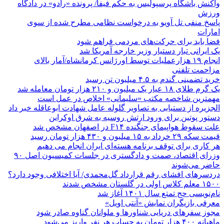
واکنش باشگاه پرسپولیس به حکم فیفا/ پرونده «رادو» در دادگاه
ورزش
پاسخ منفی تل آویو به درخواست نظامی مطرح شده از سوی
امارات
فضا باید برای حرکت‌های مردمی فراهم شود
یک ایرانی تبار دستیار وزیر خارجه آمریکا شد
انجام ۱۹ هزارعملیات توسط اورژانس کرمانشاه/آمار بالای
مزاحمت تلفنی
خرید تضمینی گندم به ۴.۵ میلیون تن رسید
یک گرم طلای ۱۸ عیار یک میلیون و ۲۱۰ هزار تومان معامله شد
مهمترین شاخصه مکتب «سلیمانی» اخلاص در عمل است
الجزیره از دستیابی به تصاویر گلوله عامل شهادت ابوعاقله خبر داد
دستور پوتین برای ورود ارتش روسیه به شرق اوکراین
علت سقوط هواپیمای جنگنده F۱۴ در اصفهان مشخص شد
قیمت سکه ۲۹ خرداد به ۱۵ میلیون و ۴۳۰ هزار تومان رسید
هر کاری برای توقف برنامه هسته‌ای ایران انجام می دهیم
وزرای اقتصاد، صمت و دادگستری در جلسات کمیسیون اصل ۹۰
حاضر می‌شوند
دردسرهای افشای رقم قرارداد گل‌محمدی/ آیا اختلافی وجود دارد؟
۱۵۰۰ معلم کلاس اولی در گلستان مشخص شدند
نام‌نویسی حج تمتع سال ۱۴۰۱ آغاز شد
معرفی بازیگران نمایش «آنتی اویل»
مجوز سفرهای دریایی شناورها و ملوانان گناوه صادر شود
ماهیانه ۴۰۰ هزار تومان به حساب هر نفر واریز می‌شود