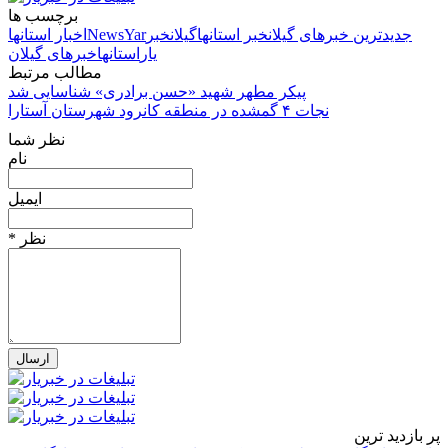
برچسب ها
جدیدترین خبرهای گیلان
خبر استانها
گیلان
خبر
NewsYar
اخبار استانها
یار
استانها
خبرهای گیلان
مطالب مرتبط
پیکر مطهر شهید «حسن برادری» شناسایی شد
نجات ۴ گمشده در منطقه کانرود شهرستان آستارا
نظر شما
نام
ایمیل
* نظر
پر بازدید ترین