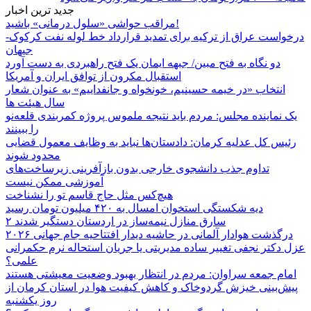
جدید ترین اخبار
مراقب حواشی «سلول درمانی» باشید!
درخواست عراق از ترکیه برای تمدید قرارداد خط لوله نفت کرکوک-
جیهان
دو نگاه به فتح مبین/ جبهه ایمان یک فتح راهبردی به دست آورد
استقبال مکرون از توافق ایران و آمریکا
انتخاب «در خیمه حسینیم، خونخواه و جانفداییم» به عنوان شعار
سال هیئت ها
یک نماینده مجلس: مردم باید نتیجه ملموس پروژه کمربندی قلعه‌نو
را ببینند
رئیس کل عدلیه کرمان: دادستان‌ها نباید به وظایف معمول قضایی
محدود شوند
تداوم جذب دانشجوی خارجی بدون بازآفرینی زیرساخت‌های
آموزشی ممکن نیست
هیچ‌کس مثل حاج قاسم تو را نشناخت
دیه شکستگی استخوان امسال به ۴۲۰ میلیون تومان رسید
۲ سارق منازل نیمه‌ساز در اردستان دستگیر شدند
درگذشت هوادار آلمانی در حاشیه دیدار افتتاحیه جام جهانی ۲۰۲۶
عزل دکتر نجفی تغییر ساده مدیریتی یا جریان استحاله نرم حکمرانی
علمی؟
امام جمعه سراوان: مردم در انتظار بهبود وضعیت معیشتی هستند
پیش‌بینی خیزش گردوخاک و کاهش کیفیت هوا در استان کرمان از
روز یکشنبه