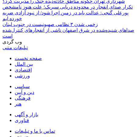
شهرداری تهران چگونه مناطق حادثه‌دیده جنگ را مدیریت کرد؟
تکرار صدای انفجار در محدوده دریایی سیریک؛ علت هنوز نامشخص
پورعلی گنجی: عدالت باید در زمین اجرا شود/ از نبود آزادی ضربه
خورده ایم
زخمی شدن ۳ نظامی صهیونیست در جنوب لبنان
صداهای شنیده‌شده در شرق اصفهان ناشی از انفجارهای کنترل‌شده
است
وب گردی
تبلیغات متنی
صفحه نخست
بین الملل
اقتصادی
ورزشی
سیاسی
دین و آیین
فرهنگی
هنر
بازار و آگهی
فناوری
تماس با ما و تبلیغات
جستجو