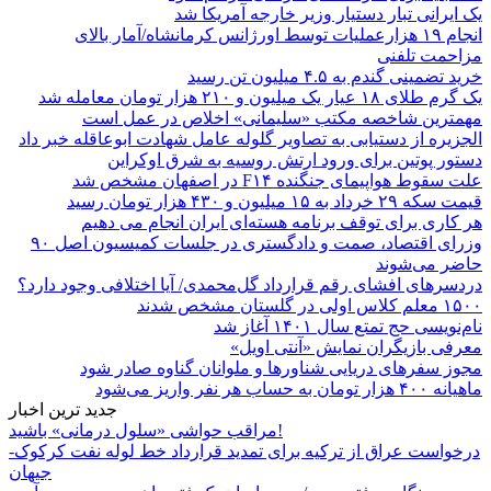
یک ایرانی تبار دستیار وزیر خارجه آمریکا شد
انجام ۱۹ هزارعملیات توسط اورژانس کرمانشاه/آمار بالای
مزاحمت تلفنی
خرید تضمینی گندم به ۴.۵ میلیون تن رسید
یک گرم طلای ۱۸ عیار یک میلیون و ۲۱۰ هزار تومان معامله شد
مهمترین شاخصه مکتب «سلیمانی» اخلاص در عمل است
الجزیره از دستیابی به تصاویر گلوله عامل شهادت ابوعاقله خبر داد
دستور پوتین برای ورود ارتش روسیه به شرق اوکراین
علت سقوط هواپیمای جنگنده F۱۴ در اصفهان مشخص شد
قیمت سکه ۲۹ خرداد به ۱۵ میلیون و ۴۳۰ هزار تومان رسید
هر کاری برای توقف برنامه هسته‌ای ایران انجام می دهیم
وزرای اقتصاد، صمت و دادگستری در جلسات کمیسیون اصل ۹۰
حاضر می‌شوند
دردسرهای افشای رقم قرارداد گل‌محمدی/ آیا اختلافی وجود دارد؟
۱۵۰۰ معلم کلاس اولی در گلستان مشخص شدند
نام‌نویسی حج تمتع سال ۱۴۰۱ آغاز شد
معرفی بازیگران نمایش «آنتی اویل»
مجوز سفرهای دریایی شناورها و ملوانان گناوه صادر شود
ماهیانه ۴۰۰ هزار تومان به حساب هر نفر واریز می‌شود
جدید ترین اخبار
مراقب حواشی «سلول درمانی» باشید!
درخواست عراق از ترکیه برای تمدید قرارداد خط لوله نفت کرکوک-
جیهان