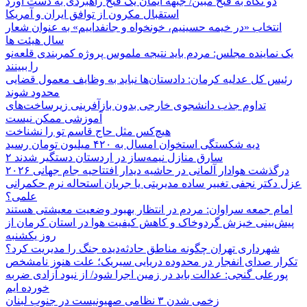
دو نگاه به فتح مبین/ جبهه ایمان یک فتح راهبردی به دست آورد
استقبال مکرون از توافق ایران و آمریکا
انتخاب «در خیمه حسینیم، خونخواه و جانفداییم» به عنوان شعار
سال هیئت ها
یک نماینده مجلس: مردم باید نتیجه ملموس پروژه کمربندی قلعه‌نو
را ببینند
رئیس کل عدلیه کرمان: دادستان‌ها نباید به وظایف معمول قضایی
محدود شوند
تداوم جذب دانشجوی خارجی بدون بازآفرینی زیرساخت‌های
آموزشی ممکن نیست
هیچ‌کس مثل حاج قاسم تو را نشناخت
دیه شکستگی استخوان امسال به ۴۲۰ میلیون تومان رسید
۲ سارق منازل نیمه‌ساز در اردستان دستگیر شدند
درگذشت هوادار آلمانی در حاشیه دیدار افتتاحیه جام جهانی ۲۰۲۶
عزل دکتر نجفی تغییر ساده مدیریتی یا جریان استحاله نرم حکمرانی
علمی؟
امام جمعه سراوان: مردم در انتظار بهبود وضعیت معیشتی هستند
پیش‌بینی خیزش گردوخاک و کاهش کیفیت هوا در استان کرمان از
روز یکشنبه
شهرداری تهران چگونه مناطق حادثه‌دیده جنگ را مدیریت کرد؟
تکرار صدای انفجار در محدوده دریایی سیریک؛ علت هنوز نامشخص
پورعلی گنجی: عدالت باید در زمین اجرا شود/ از نبود آزادی ضربه
خورده ایم
زخمی شدن ۳ نظامی صهیونیست در جنوب لبنان