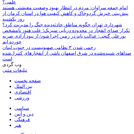
علمی؟
امام جمعه سراوان: مردم در انتظار بهبود وضعیت معیشتی هستند
پیش‌بینی خیزش گردوخاک و کاهش کیفیت هوا در استان کرمان از
روز یکشنبه
شهرداری تهران چگونه مناطق حادثه‌دیده جنگ را مدیریت کرد؟
تکرار صدای انفجار در محدوده دریایی سیریک؛ علت هنوز نامشخص
پورعلی گنجی: عدالت باید در زمین اجرا شود/ از نبود آزادی ضربه
خورده ایم
زخمی شدن ۳ نظامی صهیونیست در جنوب لبنان
صداهای شنیده‌شده در شرق اصفهان ناشی از انفجارهای کنترل‌شده
است
وب گردی
تبلیغات متنی
صفحه نخست
بین الملل
اقتصادی
ورزشی
سیاسی
دین و آیین
فرهنگی
هنر