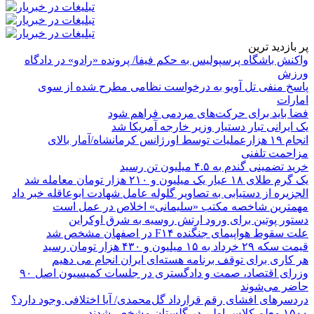
پر بازدید ترین
واکنش باشگاه پرسپولیس به حکم فیفا/ پرونده «رادو» در دادگاه
ورزش
پاسخ منفی تل آویو به درخواست نظامی مطرح شده از سوی
امارات
فضا باید برای حرکت‌های مردمی فراهم شود
یک ایرانی تبار دستیار وزیر خارجه آمریکا شد
انجام ۱۹ هزارعملیات توسط اورژانس کرمانشاه/آمار بالای
مزاحمت تلفنی
خرید تضمینی گندم به ۴.۵ میلیون تن رسید
یک گرم طلای ۱۸ عیار یک میلیون و ۲۱۰ هزار تومان معامله شد
الجزیره از دستیابی به تصاویر گلوله عامل شهادت ابوعاقله خبر داد
مهمترین شاخصه مکتب «سلیمانی» اخلاص در عمل است
دستور پوتین برای ورود ارتش روسیه به شرق اوکراین
علت سقوط هواپیمای جنگنده F۱۴ در اصفهان مشخص شد
قیمت سکه ۲۹ خرداد به ۱۵ میلیون و ۴۳۰ هزار تومان رسید
هر کاری برای توقف برنامه هسته‌ای ایران انجام می دهیم
وزرای اقتصاد، صمت و دادگستری در جلسات کمیسیون اصل ۹۰
حاضر می‌شوند
دردسرهای افشای رقم قرارداد گل‌محمدی/ آیا اختلافی وجود دارد؟
۱۵۰۰ معلم کلاس اولی در گلستان مشخص شدند