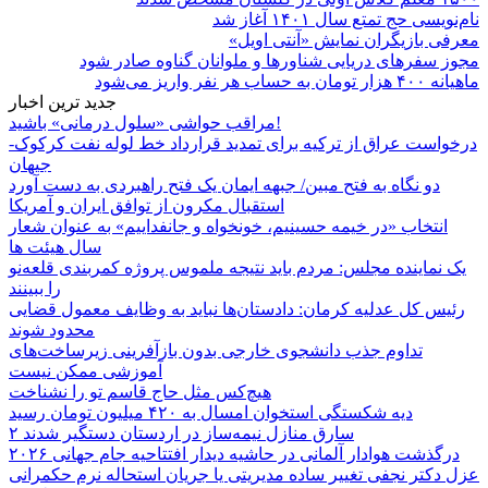
نام‌نویسی حج تمتع سال ۱۴۰۱ آغاز شد
معرفی بازیگران نمایش «آنتی اویل»
مجوز سفرهای دریایی شناورها و ملوانان گناوه صادر شود
ماهیانه ۴۰۰ هزار تومان به حساب هر نفر واریز می‌شود
جدید ترین اخبار
مراقب حواشی «سلول درمانی» باشید!
درخواست عراق از ترکیه برای تمدید قرارداد خط لوله نفت کرکوک-
جیهان
دو نگاه به فتح مبین/ جبهه ایمان یک فتح راهبردی به دست آورد
استقبال مکرون از توافق ایران و آمریکا
انتخاب «در خیمه حسینیم، خونخواه و جانفداییم» به عنوان شعار
سال هیئت ها
یک نماینده مجلس: مردم باید نتیجه ملموس پروژه کمربندی قلعه‌نو
را ببینند
رئیس کل عدلیه کرمان: دادستان‌ها نباید به وظایف معمول قضایی
محدود شوند
تداوم جذب دانشجوی خارجی بدون بازآفرینی زیرساخت‌های
آموزشی ممکن نیست
هیچ‌کس مثل حاج قاسم تو را نشناخت
دیه شکستگی استخوان امسال به ۴۲۰ میلیون تومان رسید
۲ سارق منازل نیمه‌ساز در اردستان دستگیر شدند
درگذشت هوادار آلمانی در حاشیه دیدار افتتاحیه جام جهانی ۲۰۲۶
عزل دکتر نجفی تغییر ساده مدیریتی یا جریان استحاله نرم حکمرانی