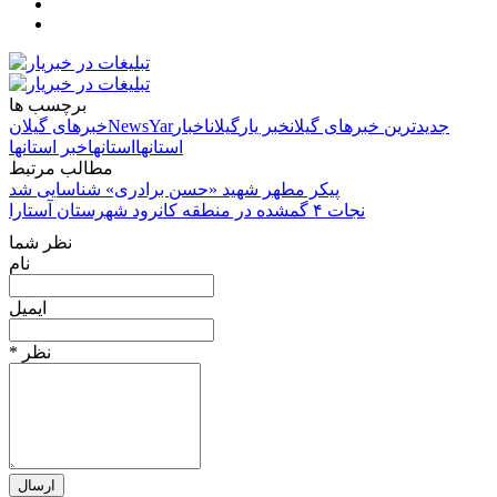
برچسب ها
جدیدترین خبرهای گیلان
خبر یار
گیلان
اخبار
NewsYar
خبرهای گیلان
استانها
استانها
خبر استانها
مطالب مرتبط
پیکر مطهر شهید «حسن برادری» شناسایی شد
نجات ۴ گمشده در منطقه کانرود شهرستان آستارا
نظر شما
نام
ایمیل
* نظر