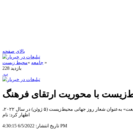
بالای صفحه
»
جامعه
»
محیط زیست
بازدید
228
‍ پ
یط‌زیست با محوریت ارتقای فرهنگ
به گزارش خبر یار ، نورالله مرادی سخنگوی سازمان محیط زیست با اشاره به شعار «تنها یک زمین، تمرکز بر زندگی پایدار در توازن با طبیعت» به‌عنوان شعار روز جهانی محیط‌زیست (۵ ژوئن) در سال ۲۰۲۲،
اظهار کرد: نام
6/5/2022 4:30:15 PM
تاریخ انتشار: