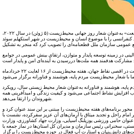
به گزارش خبر یار ، نورالله مرادی سخنگوی سازمان محیط زیست با اشاره به شعار «تنها یک زمین، تمرکز بر زندگی پایدار در توازن با طبیعت» به‌عنوان شعار روز جهانی محیط‌زیست (۵ ژوئن) در سال ۲۰۲۲،
برای اولین بار، سازمان ملل متحد کنفرانسی را با موضوع انسان و محیط‌زیست در شهر استکهلم سوئد
نی در زمینه توسعه پایدار و متوازن، ارتقای بینش عمومی در جوامع
معاون آموزش و مشارکت‌های مردمی سازمان حفاظت محیط‌زیست در ادامه گفت: هم‌زمان با برگزاری مراسم روز جهانی محیط‌زیست در اقصی نقاط جهان، هفته محیط‌زیست از ۱۶ لغایت ۲۲ خردادماه
ر محیط‌زیست مردم پایه، هوشمند و فناورانه به‌عنوان شعار محیط زیستی سال، رویکرد
بب افزایش نشاط اجتماعی می‌شود و کیفیت زندگی و امیدآفرینی همه
شهروندان را ارتقا می‌دهد.
یط‌زیست در جلسه مورخ سوم دی‌ماه ۱۳۹۸ شورای فرهنگ عمومی کشور، محور برنامه‌های هفته محیط‌زیست را مبتنی بر این سند عنوان کرد و
م راحل و تجدید میثاق با آرمان‌های آن عزیز سفرکرده، نشست با
به‌عنوان حامی ورزشی یوزپلنگ آسیایی، وزارت جهاد کشاورزی، وزارت
ستی، سخنرانی رئیس سازمان و مدیران کل استان‌ها در نماز جمعه با
ای دانش‌بنیان و استارت آپ فعال در حوزه محیط‌زیست را برگزار