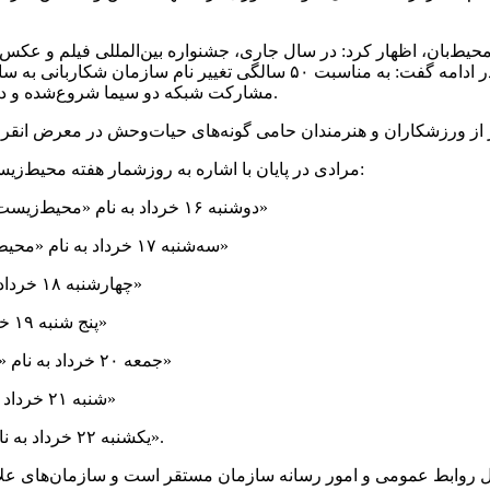
رئیس شورای اطلاع‌رسانی سازمان حفاظت محیط‌زیست در ادامه گفت: به م
مشارکت شبکه دو سیما شروع‌شده و در هفته محیط‌زیست در یک‌زمان پربیننده از این شبکه پخش خواهد شد.
مرادی در پایان با اشاره به روزشمار هفته محیط‌زیست در سال ۱۴۰۱، عناوین روزهای این هفته را به شرح ذیل اعلام کرد:
- دوشنبه ۱۶ خرداد به نام «محیط‌زیست، دیپلماسی منطقه‌ای، مدیریت تغییر اقلیم، آب و مقابله با گردوغبار»
- سه‌شنبه ۱۷ خرداد به نام «محیط‌زیست، تنوع زیستی وگونه های گیاهی و جانوری در معرض انقراض»
- چهارشنبه ۱۸ خرداد به نام «محیط زیست دریا، تالاب و حقابه ها (روز جهانی اقیانوس‌ها)»
- پنج شنبه ۱۹ خرداد به نام «محیط زیست، صنعت، پسماند وتوسعه پایداردانش بنیان»
- جمعه ۲۰ خرداد به نام «محیط زیست، آموزه‌های دینی، مسئولیت اجتماعی، فرهنگ و رسانه»
- شنبه ۲۱ خرداد به نام «محیط زیست، محیط بان، ایثار و شهادت (تولد امام رضا (ع))»
- یکشنبه ۲۲ خرداد به نام «محیط زیست، فناوری‌های نوین، سمن‌ها و مشارکت‌های مردمی».
 روابط عمومی و امور رسانه سازمان مستقر است و سازمان‌های علاقمن