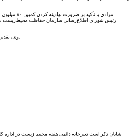
مرادی با تأکید بر ضرورت نهادینه کردن کمپین ۸۰ میلیون محیط‌بان، اظهار کرد: در سال جاری، جشنواره بین‌المللی فیلم و عکس محیط‌زیست توسط سازمان حفاظت محیط‌زیست برگزار خواهد شد.
وی، تقدیر از ورزشکاران و هنرمندان حامی گونه‌های حیات‌وحش در معرض انقراض را از دیگر برنامه‌های هفته محیط‌زیست در سال جاری عنوان کرد.
شایان ذکر است دبیرخانه دائمی هفته محیط زیست در اداره کل