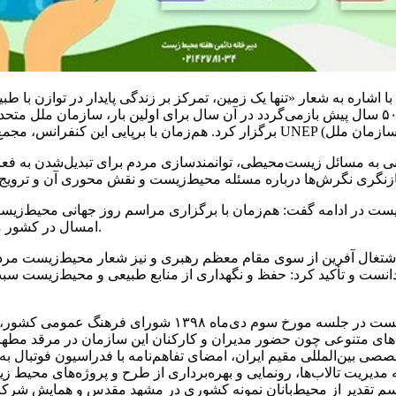
اظهار کرد: نام‌گذاری روز جهانی محیط‌زیست به سال ۱۹۷۲ یعنی ۵۰ سال پیش بازمی‌گردد در آن سال 
 به مسائل زیست‌محیطی، توانمندسازی مردم برای تبدیل‌شدن به فعالی
امسال در کشور ما با شعار محیط‌زیست مردم پایه، هوشمند و فناورانه برگزار می‌شود.
ال ۱۴۰۱ به نام تولید دانش‌بنیان و اشتغال آفرین از سوی مقام معظم رهبری و نیز شعا
 دانست و تأکید کرد: حفظ و نگهداری از منابع طبیعی و محیط‌زیست س
وی با اشاره به تصویب سند برنامه ارتقای فرهنگ حفاظت از مح
متنوعی چون حضور مدیران و کارکنان این سازمان در مرقد مطهر اما
صی بین‌المللی مقیم ایران، امضای تفاهم‌نامه با فدراسیون فوتبال 
یریت تالاب‌ها، رونمایی و بهره‌برداری از طرح و پروژه‌های محیط زی
تقدیر از محیط‌بانان نمونه کشوری در مشهد مقدس و همایش شرکت‌ه