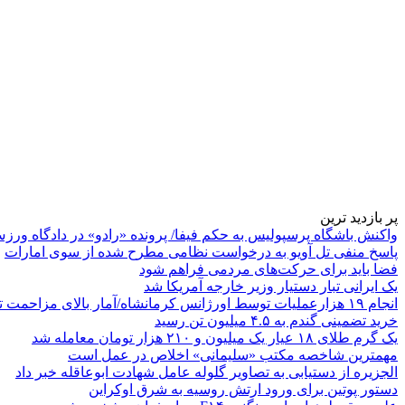
پر بازدید ترین
واکنش باشگاه پرسپولیس به حکم فیفا/ پرونده «رادو» در دادگاه ورز
پاسخ منفی تل آویو به درخواست نظامی مطرح شده از سوی امارات
فضا باید برای حرکت‌های مردمی فراهم شود
یک ایرانی تبار دستیار وزیر خارجه آمریکا شد
انجام ۱۹ هزارعملیات توسط اورژانس کرمانشاه/آمار بالای مزاحمت تلفنی
خرید تضمینی گندم به ۴.۵ میلیون تن رسید
یک گرم طلای ۱۸ عیار یک میلیون و ۲۱۰ هزار تومان معامله شد
مهمترین شاخصه مکتب «سلیمانی» اخلاص در عمل است
الجزیره از دستیابی به تصاویر گلوله عامل شهادت ابوعاقله خبر داد
دستور پوتین برای ورود ارتش روسیه به شرق اوکراین