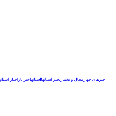
خبرهای چهارمحال و بختیاری
خبر استانها
استانها
خبر یار
اخبار استانه