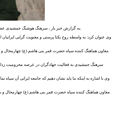
به گزارش خبر یار ، سرهنگ هوشنگ جمشیدی عصر یکشنبه در مراسم اختتامیه طرح محرومیت زدایی دامپزشکی، اظهار کرد: انقلاب اسلامی لطف الهی است که به ایرانیان اعطا شده است.
وی عنوان کرد: به واسطه روح یکتا پرستی و معنویت گرایی ایرانیان ا
معاون هماهنگ کننده سپاه حضرت قمر بنی هاشم (ع) چهارمحال و بخت
سرهنگ جمشیدی به فعالیت جهادگران در عرصه محرومیت زدایی اشا
وی با اشاره به اینکه ما باید نشان دهیم که جامعه ایرانی آن سیا
معاون هماهنگ کننده سپاه حضرت قمر بنی هاشم (ع) چهارمحال و بخت