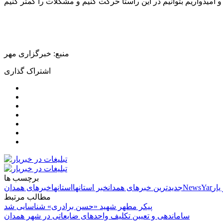
منبع: خبرگزاری مهر
اشتراک گذاری
برچسب ها
یار
NewsYar
جدیدترین خبرهای همدان
خبر استانها
استانها
خبرهای همدان
مطالب مرتبط
پیکر مطهر شهید «حسن برادری» شناسایی شد
ساماندهی و تعیین تکلیف واحدهای ضایعاتی در شهر همدان