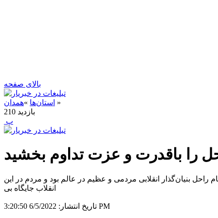
بالای صفحه
»
استان‌ها
»
همدان
بازدید
210
‍ پ
ل را باقدرت و عزت تداوم بخشید
شنبه ضمن تسلیت ایام جانسوز رحلت امام خمینی (ره) و گرامیداشت قیام ۱۵ خرداد، گفت: امام راحل بنیان‌گذار انقلابی مردمی و عظیم در عالم بود و مردم در این
6/5/2022 3:20:50 PM
تاریخ انتشار: