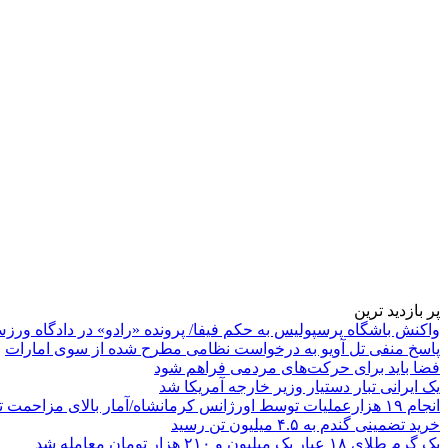
پر بازدید ترین
واکنش باشگاه پرسپولیس به حکم فیفا/ پرونده «رادو» در دادگاه ورز
پاسخ منفی تل آویو به درخواست نظامی مطرح شده از سوی امارات
فضا باید برای حرکت‌های مردمی فراهم شود
یک ایرانی تبار دستیار وزیر خارجه آمریکا شد
انجام ۱۹ هزارعملیات توسط اورژانس کرمانشاه/آمار بالای مزاحمت تلفنی
خرید تضمینی گندم به ۴.۵ میلیون تن رسید
یک گرم طلای ۱۸ عیار یک میلیون و ۲۱۰ هزار تومان معامله شد