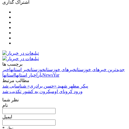
اشتراک گذاری
برچسب ها
جدیدترین خبرهای خوزستان
خبرهای خوزستان
خوزستان
خبر استانها
خبر
NewsYar
یار
اخبار استانها
استانها
مطالب مرتبط
پیکر مطهر شهید «حسن برادری» شناسایی شد
ورود کرونای اومیکرون به کشور تکذیب شد
نظر شما
نام
ایمیل
* نظر