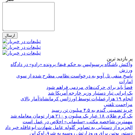
پر بازدید ترین
واکنش باشگاه پرسپولیس به حکم فیفا/ پرونده «رادو» در دادگاه
ورزش
پاسخ منفی تل آویو به درخواست نظامی مطرح شده از سوی
امارات
فضا باید برای حرکت‌های مردمی فراهم شود
یک ایرانی تبار دستیار وزیر خارجه آمریکا شد
انجام ۱۹ هزارعملیات توسط اورژانس کرمانشاه/آمار بالای
مزاحمت تلفنی
خرید تضمینی گندم به ۴.۵ میلیون تن رسید
یک گرم طلای ۱۸ عیار یک میلیون و ۲۱۰ هزار تومان معامله شد
مهمترین شاخصه مکتب «سلیمانی» اخلاص در عمل است
الجزیره از دستیابی به تصاویر گلوله عامل شهادت ابوعاقله خبر داد
دستور پوتین برای ورود ارتش روسیه به شرق اوکراین