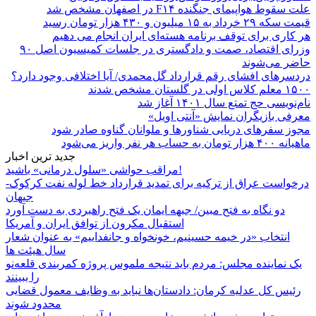
علت سقوط هواپیمای جنگنده F۱۴ در اصفهان مشخص شد
قیمت سکه ۲۹ خرداد به ۱۵ میلیون و ۴۳۰ هزار تومان رسید
هر کاری برای توقف برنامه هسته‌ای ایران انجام می دهیم
وزرای اقتصاد، صمت و دادگستری در جلسات کمیسیون اصل ۹۰
حاضر می‌شوند
دردسرهای افشای رقم قرارداد گل‌محمدی/ آیا اختلافی وجود دارد؟
۱۵۰۰ معلم کلاس اولی در گلستان مشخص شدند
نام‌نویسی حج تمتع سال ۱۴۰۱ آغاز شد
معرفی بازیگران نمایش «آنتی اویل»
مجوز سفرهای دریایی شناورها و ملوانان گناوه صادر شود
ماهیانه ۴۰۰ هزار تومان به حساب هر نفر واریز می‌شود
جدید ترین اخبار
مراقب حواشی «سلول درمانی» باشید!
درخواست عراق از ترکیه برای تمدید قرارداد خط لوله نفت کرکوک-
جیهان
دو نگاه به فتح مبین/ جبهه ایمان یک فتح راهبردی به دست آورد
استقبال مکرون از توافق ایران و آمریکا
انتخاب «در خیمه حسینیم، خونخواه و جانفداییم» به عنوان شعار
سال هیئت ها
یک نماینده مجلس: مردم باید نتیجه ملموس پروژه کمربندی قلعه‌نو
را ببینند
رئیس کل عدلیه کرمان: دادستان‌ها نباید به وظایف معمول قضایی
محدود شوند