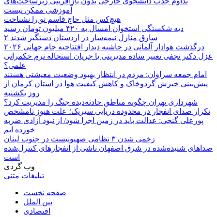
تداوم جذب دانشجوی خارجی بدون بازآفرینی زیرساخت‌های
آموزشی ممکن نیست
هیچ‌کس مثل حاج قاسم تو را نشناخت
دیه شکستگی استخوان امسال به ۴۲۰ میلیون تومان رسید
۲ سارق منازل نیمه‌ساز در اردستان دستگیر شدند
درگذشت هوادار آلمانی در حاشیه دیدار افتتاحیه جام جهانی ۲۰۲۶
عزل دکتر نجفی تغییر ساده مدیریتی یا جریان استحاله نرم حکمرانی
علمی؟
امام جمعه سراوان: مردم در انتظار بهبود وضعیت معیشتی هستند
پیش‌بینی خیزش گردوخاک و کاهش کیفیت هوا در استان کرمان از
روز یکشنبه
شهرداری تهران چگونه مناطق حادثه‌دیده جنگ را مدیریت کرد؟
تکرار صدای انفجار در محدوده دریایی سیریک؛ علت هنوز نامشخص
پورعلی گنجی: عدالت باید در زمین اجرا شود/ از نبود آزادی ضربه
خورده ایم
زخمی شدن ۳ نظامی صهیونیست در جنوب لبنان
صداهای شنیده‌شده در شرق اصفهان ناشی از انفجارهای کنترل‌شده
است
وب گردی
تبلیغات متنی
صفحه نخست
بین الملل
اقتصادی