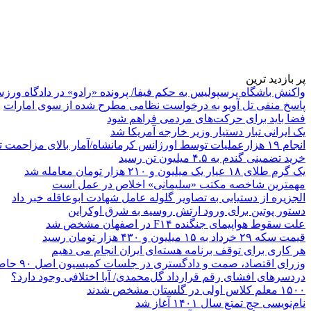
پر بازدید ترین
واکنش باشگاه پرسپولیس به حکم فیفا/ پرونده «رادو» در دادگاه ورز
پاسخ منفی تل آویو به درخواست نظامی مطرح شده از سوی امارات
فضا باید برای حرکت‌های مردمی فراهم شود
یک ایرانی تبار دستیار وزیر خارجه آمریکا شد
انجام ۱۹ هزارعملیات توسط اورژانس کرمانشاه/آمار بالای مزاحمت تلفنی
خرید تضمینی گندم به ۴.۵ میلیون تن رسید
یک گرم طلای ۱۸ عیار یک میلیون و ۲۱۰ هزار تومان معامله شد
مهمترین شاخصه مکتب «سلیمانی» اخلاص در عمل است
الجزیره از دستیابی به تصاویر گلوله عامل شهادت ابوعاقله خبر داد
دستور پوتین برای ورود ارتش روسیه به شرق اوکراین
علت سقوط هواپیمای جنگنده F۱۴ در اصفهان مشخص شد
قیمت سکه ۲۹ خرداد به ۱۵ میلیون و ۴۳۰ هزار تومان رسید
هر کاری برای توقف برنامه هسته‌ای ایران انجام می دهیم
وزرای اقتصاد، صمت و دادگستری در جلسات کمیسیون اصل ۹۰ حاضر می‌شوند
دردسرهای افشای رقم قرارداد گل‌محمدی/ آیا اختلافی وجود دارد؟
۱۵۰۰ معلم کلاس اولی در گلستان مشخص شدند
نام‌نویسی حج تمتع سال ۱۴۰۱ آغاز شد