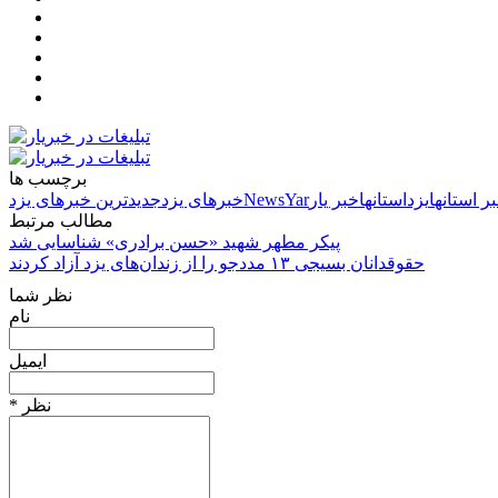
برچسب ها
ر استانها
یزد
استانها
خبر یار
NewsYar
خبرهای یزد
جدیدترین خبرهای یزد
مطالب مرتبط
پیکر مطهر شهید «حسن برادری» شناسایی شد
حقوقدانان بسیجی ۱۳ مددجو را از زندان‌های یزد آزاد کردند
نظر شما
نام
ایمیل
* نظر