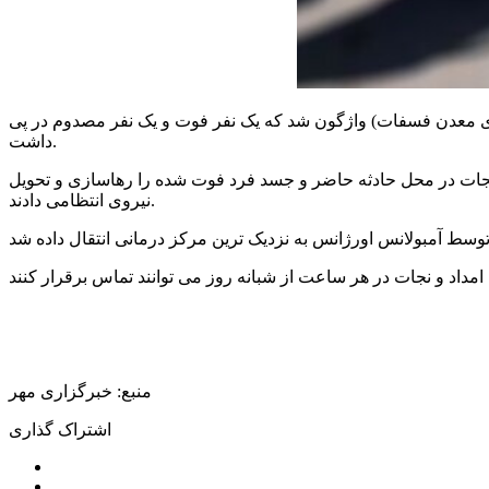
د رضا فتاحی بافقی اظهار داشت: یک دستگاه خودروساری پیکان وانت در کیلومتر ۳۸ محور بافق_بهاباد (۳ کیلومتری معدن فسفات) واژگون شد که یک نفر فوت و یک نفر مصدوم در پی
داشت.
 نجات در محل حادثه حاضر و جسد فرد فوت شده را رهاسازی و تحویل
نیروی انتظامی دادند.
منبع: خبرگزاری مهر
اشتراک گذاری