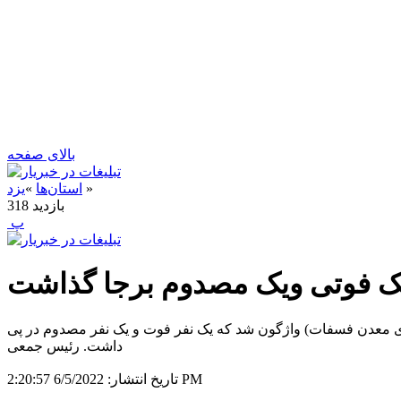
بالای صفحه
»
استان‌ها
»
یزد
بازدید
318
‍ پ
د یک فوتی ویک مصدوم برجا گذاشت
د رضا فتاحی بافقی اظهار داشت: یک دستگاه خودروساری پیکان وانت در کیلومتر ۳۸ محور بافق_بهاباد (۳ کیلومتری معدن فسفات) واژگون شد که یک نفر فوت و یک نفر مصدوم در پی
داشت. رئیس جمعی
6/5/2022 2:20:57 PM
تاریخ انتشار: