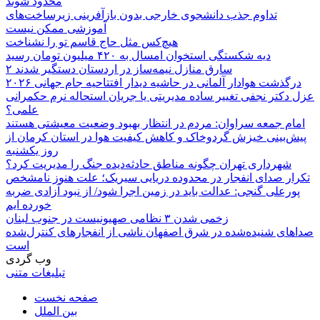
محدود شوند
تداوم جذب دانشجوی خارجی بدون بازآفرینی زیرساخت‌های
آموزشی ممکن نیست
هیچ‌کس مثل حاج قاسم تو را نشناخت
دیه شکستگی استخوان امسال به ۴۲۰ میلیون تومان رسید
۲ سارق منازل نیمه‌ساز در اردستان دستگیر شدند
درگذشت هوادار آلمانی در حاشیه دیدار افتتاحیه جام جهانی ۲۰۲۶
عزل دکتر نجفی تغییر ساده مدیریتی یا جریان استحاله نرم حکمرانی
علمی؟
امام جمعه سراوان: مردم در انتظار بهبود وضعیت معیشتی هستند
پیش‌بینی خیزش گردوخاک و کاهش کیفیت هوا در استان کرمان از
روز یکشنبه
شهرداری تهران چگونه مناطق حادثه‌دیده جنگ را مدیریت کرد؟
تکرار صدای انفجار در محدوده دریایی سیریک؛ علت هنوز نامشخص
پورعلی گنجی: عدالت باید در زمین اجرا شود/ از نبود آزادی ضربه
خورده ایم
زخمی شدن ۳ نظامی صهیونیست در جنوب لبنان
صداهای شنیده‌شده در شرق اصفهان ناشی از انفجارهای کنترل‌شده
است
وب گردی
تبلیغات متنی
صفحه نخست
بین الملل