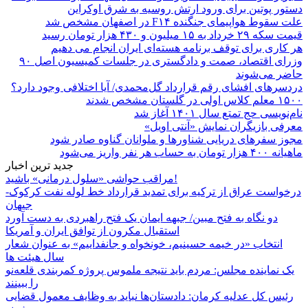
دستور پوتین برای ورود ارتش روسیه به شرق اوکراین
علت سقوط هواپیمای جنگنده F۱۴ در اصفهان مشخص شد
قیمت سکه ۲۹ خرداد به ۱۵ میلیون و ۴۳۰ هزار تومان رسید
هر کاری برای توقف برنامه هسته‌ای ایران انجام می دهیم
وزرای اقتصاد، صمت و دادگستری در جلسات کمیسیون اصل ۹۰
حاضر می‌شوند
دردسرهای افشای رقم قرارداد گل‌محمدی/ آیا اختلافی وجود دارد؟
۱۵۰۰ معلم کلاس اولی در گلستان مشخص شدند
نام‌نویسی حج تمتع سال ۱۴۰۱ آغاز شد
معرفی بازیگران نمایش «آنتی اویل»
مجوز سفرهای دریایی شناورها و ملوانان گناوه صادر شود
ماهیانه ۴۰۰ هزار تومان به حساب هر نفر واریز می‌شود
جدید ترین اخبار
مراقب حواشی «سلول درمانی» باشید!
درخواست عراق از ترکیه برای تمدید قرارداد خط لوله نفت کرکوک-
جیهان
دو نگاه به فتح مبین/ جبهه ایمان یک فتح راهبردی به دست آورد
استقبال مکرون از توافق ایران و آمریکا
انتخاب «در خیمه حسینیم، خونخواه و جانفداییم» به عنوان شعار
سال هیئت ها
یک نماینده مجلس: مردم باید نتیجه ملموس پروژه کمربندی قلعه‌نو
را ببینند
رئیس کل عدلیه کرمان: دادستان‌ها نباید به وظایف معمول قضایی