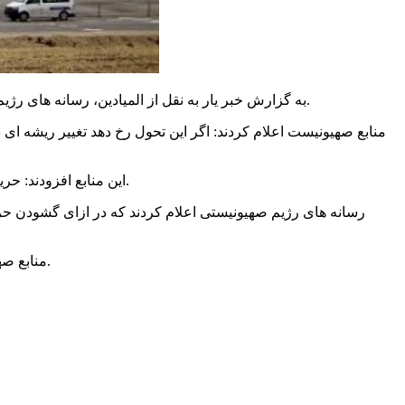
به گزارش خبر یار به نقل از المیادین، رسانه های رژیم صهیونیستی امروز یکشنبه فاش کردند که عربستان سعودی در آستانه گشودن حریم هوایی خود به روی هواپیماهای رژیم صهیونیستی است.
منابع صهیونیست اعلام کردند: اگر این تحول رخ دهد تغییر ریشه ای د
این منابع افزودند: حریم هوایی عربستان تنها به روی شرکت های اسرائیلی برای پرواز به امارات و بحرین به عنوان بخشی از توافقات عادی سازی آبراهام باز است.
رسانه های رژیم صهیونیستی اعلام کردند که در ازای گشودن حریم
منابع صهیونیست گزارش دادند که رایزنی ها میان ریاض، تل آویو و واشنگتن در مرحله پیشرفته ای قرار دارد اما هنوز توافق نهایی حاصل نشده است.