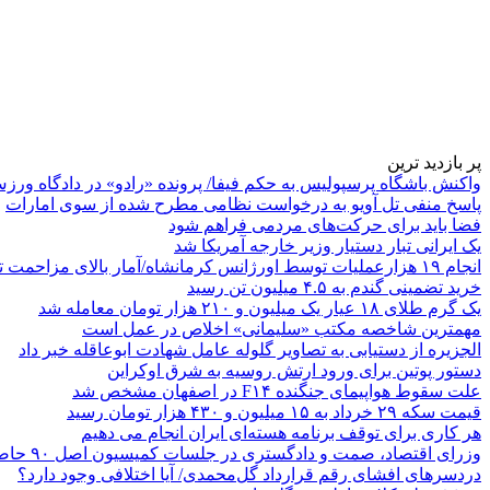
پر بازدید ترین
واکنش باشگاه پرسپولیس به حکم فیفا/ پرونده «رادو» در دادگاه ورز
پاسخ منفی تل آویو به درخواست نظامی مطرح شده از سوی امارات
فضا باید برای حرکت‌های مردمی فراهم شود
یک ایرانی تبار دستیار وزیر خارجه آمریکا شد
انجام ۱۹ هزارعملیات توسط اورژانس کرمانشاه/آمار بالای مزاحمت تلفنی
خرید تضمینی گندم به ۴.۵ میلیون تن رسید
یک گرم طلای ۱۸ عیار یک میلیون و ۲۱۰ هزار تومان معامله شد
مهمترین شاخصه مکتب «سلیمانی» اخلاص در عمل است
الجزیره از دستیابی به تصاویر گلوله عامل شهادت ابوعاقله خبر داد
دستور پوتین برای ورود ارتش روسیه به شرق اوکراین
علت سقوط هواپیمای جنگنده F۱۴ در اصفهان مشخص شد
قیمت سکه ۲۹ خرداد به ۱۵ میلیون و ۴۳۰ هزار تومان رسید
هر کاری برای توقف برنامه هسته‌ای ایران انجام می دهیم
وزرای اقتصاد، صمت و دادگستری در جلسات کمیسیون اصل ۹۰ حاضر می‌شوند
دردسرهای افشای رقم قرارداد گل‌محمدی/ آیا اختلافی وجود دارد؟