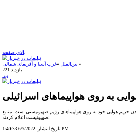
بالای صفحه
»
بین‌الملل
»
غرب آسیا و آفریقای شمالی
بازدید
221
‍ پ
ایی به روی هواپیماهای اسرائیلی
دن حریم هوایی خود به روی هواپیماهای رژیم صهیونیستی است. منابع
صهیونیست اعلام کردند:
6/5/2022 1:40:33 PM
تاریخ انتشار: