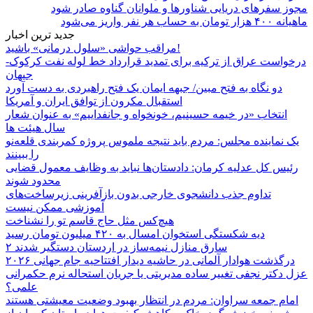
مجوز سفرهای دریایی شناورها و ملوانان گناوه صادر شود
ماهیانه ۴۰۰ هزار تومان به حساب هر نفر واریز می‌شود
جدید ترین اخبار
مراقب حواشی «سلول درمانی» باشید!
درخواست عراق از ترکیه برای تمدید قرارداد خط لوله نفت کرکوک-
جیهان
دو نگاه به فتح مبین/ جبهه ایمان یک فتح راهبردی به دست آورد
استقبال مکرون از توافق ایران و آمریکا
انتخاب «در خیمه حسینیم، خونخواه و جانفداییم» به عنوان شعار
سال هیئت ها
یک نماینده مجلس: مردم باید نتیجه ملموس پروژه کمربندی قلعه‌نو
را ببینند
رئیس کل عدلیه کرمان: دادستان‌ها نباید به وظایف معمول قضایی
محدود شوند
تداوم جذب دانشجوی خارجی بدون بازآفرینی زیرساخت‌های
آموزشی ممکن نیست
هیچ‌کس مثل حاج قاسم تو را نشناخت
دیه شکستگی استخوان امسال به ۴۲۰ میلیون تومان رسید
۲ سارق منازل نیمه‌ساز در اردستان دستگیر شدند
درگذشت هوادار آلمانی در حاشیه دیدار افتتاحیه جام جهانی ۲۰۲۶
عزل دکتر نجفی تغییر ساده مدیریتی یا جریان استحاله نرم حکمرانی
علمی؟
امام جمعه سراوان: مردم در انتظار بهبود وضعیت معیشتی هستند