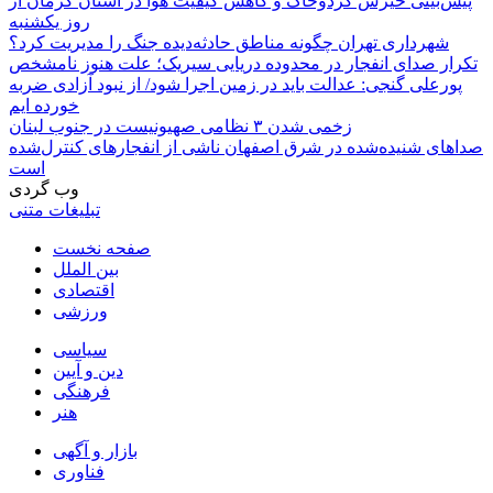
پیش‌بینی خیزش گردوخاک و کاهش کیفیت هوا در استان کرمان از
روز یکشنبه
شهرداری تهران چگونه مناطق حادثه‌دیده جنگ را مدیریت کرد؟
تکرار صدای انفجار در محدوده دریایی سیریک؛ علت هنوز نامشخص
پورعلی گنجی: عدالت باید در زمین اجرا شود/ از نبود آزادی ضربه
خورده ایم
زخمی شدن ۳ نظامی صهیونیست در جنوب لبنان
صداهای شنیده‌شده در شرق اصفهان ناشی از انفجارهای کنترل‌شده
است
وب گردی
تبلیغات متنی
صفحه نخست
بین الملل
اقتصادی
ورزشی
سیاسی
دین و آیین
فرهنگی
هنر
بازار و آگهی
فناوری