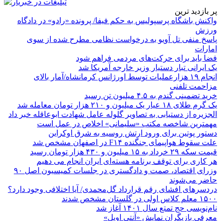
پر بازدید ترین
واکنش باشگاه پرسپولیس به حکم فیفا/ پرونده «رادو» در دادگاه
ورزش
پاسخ منفی تل آویو به درخواست نظامی مطرح شده از سوی
امارات
فضا باید برای حرکت‌های مردمی فراهم شود
یک ایرانی تبار دستیار وزیر خارجه آمریکا شد
انجام ۱۹ هزارعملیات توسط اورژانس کرمانشاه/آمار بالای
مزاحمت تلفنی
خرید تضمینی گندم به ۴.۵ میلیون تن رسید
یک گرم طلای ۱۸ عیار یک میلیون و ۲۱۰ هزار تومان معامله شد
الجزیره از دستیابی به تصاویر گلوله عامل شهادت ابوعاقله خبر داد
مهمترین شاخصه مکتب «سلیمانی» اخلاص در عمل است
دستور پوتین برای ورود ارتش روسیه به شرق اوکراین
علت سقوط هواپیمای جنگنده F۱۴ در اصفهان مشخص شد
قیمت سکه ۲۹ خرداد به ۱۵ میلیون و ۴۳۰ هزار تومان رسید
هر کاری برای توقف برنامه هسته‌ای ایران انجام می دهیم
وزرای اقتصاد، صمت و دادگستری در جلسات کمیسیون اصل ۹۰
حاضر می‌شوند
دردسرهای افشای رقم قرارداد گل‌محمدی/ آیا اختلافی وجود دارد؟
۱۵۰۰ معلم کلاس اولی در گلستان مشخص شدند
نام‌نویسی حج تمتع سال ۱۴۰۱ آغاز شد
معرفی بازیگران نمایش «آنتی اویل»