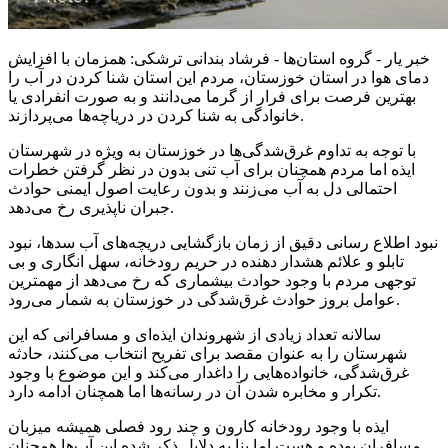
خبر یار - گروه استان‌ها - فرشاد بندانی ترشکی: همزمان با افزایش
دمای هوا در استان خوزستان، مردم این استان شنا کردن در آب را
بهترین فرصت برای فرار از گرما می‌دانند و به صورت انفرادی یا
خانوادگی به شنا کردن در دریاچه‌ها می‌پردازند.
با توجه به تداوم غرق‌شدگی‌ها در خوزستان به ویژه در شهرستان
ایذه اما مردم همچنان برای آب تنی بدون در نظر گرفتن خطرات
احتمالی دل به آب می‌زنند و بدون رعایت اصول ایمنی حوادث
جبران ناپذیری رخ می‌دهد.
نبود اطلاع رسانی دقیق از زمان بازگشایی دریچه‌های آب سدها، نبود
تابلو و علائم هشدار دهنده در حریم رودخانه‌، سهل انگاری و بی
توجهی مردم با وجود حوادث بیشماری که رخ می‌دهد از مهمترین
عوامل بروز حوادث غرق‌شدگی در خوزستان به شمار می‌رود.
سالانه تعداد زیادی از شهروندان ایذه‌ای و مسافرانی که این
شهرستان را به عنوان مقصد برای تفریح انتخاب می‌کنند، حادثه
غرق‌شدگی، خانواده‌هایی را داغدار می‌کند و این موضوع با وجود
تکرار و مخابره شدن آن در رسانه‌ها اما همچنان ادامه دارد.
ایذه با وجود رودخانه کارون و چند رود فصلی همیشه میزبان
مسافران بوده و هست اما بنا به دلایل ذکر شده این آب‌ها همچنان