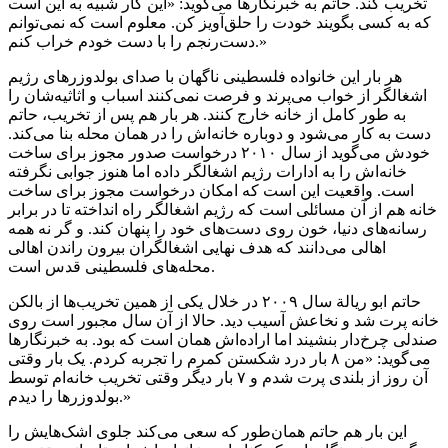
تخریب کند. حاتم به خبرنگارها می‌گوید: «این کار شبیه به این است
که به کسی بگویند خودت را حلق‌آویز کن. معلوم است که نمی‌توانم
دست‌رنجم را با دست خودم خراب کنم.»
هر بار این خانواده فلسطینی ناگهان با صدای بولدوزرهای رژیم
اشغالگر از خواب می‌پرند و فرصت نمی‌کنند اسباب و اثاثیه‌شان را
به طور کامل از خانه خارج کنند. هر بار هم پس از تخریب، حاتم
دست به کار می‌شود و دوباره خانه‌اش را در همان محله بنا می‌کند.
خودش می‌گوید از سال ۲۰۱۰ درخواست صدور مجوز برای ساخت
خانه‌اش را به ادارات رژیم اشغالگر داده اما هنوز جوابی نگرفته
است. واقعیت این است که امکان درخواست مجوز برای ساخت
خانه هم از آن مسائلی است که رژیم اشغالگر راه انداخته تا در برابر
رسانه‌های دنیا، خون روی دست‌های خود را پنهان کند. و گر نه همه
اهالی می‌دانند که هدف نهایی اشغالگران بیرون راندن اهالی
محله‌های فلسطینی قدس است.
حاتم ابو ریالة سال ۲۰۰۹ در خلال یکی از همین تخریب‌ها از بالکن
خانه پرت شد و نخاعش آسیب دید. حالا از آن سال مجبور است روی
صندلی چرخ‌دار بنشیند اما اراده‌اش همان است که بود. به خبرنگارها
می‌گوید: «من ۸ بار درد شکستن کمرم را تجربه کردم. یک بار وقتی
آن روز از بلندی پرت شدم و ۷ بار دیگر وقتی تخریب خانه‌ام توسط
بولدوزرها را دیدم.»
این بار هم حاتم همان‌طور که سعی می‌کند جلوی اشک‌هایش را