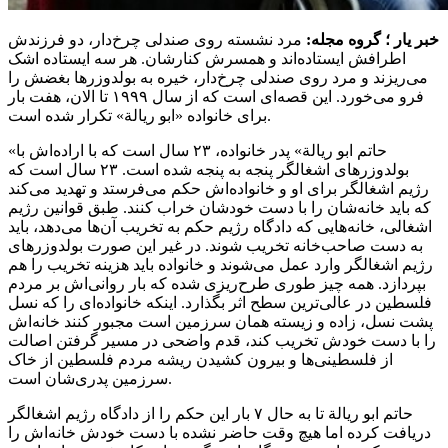
خبر یار ؛
گروه مجله
:
مرد نشسته روی صندلی چرخ‌دار، دو فرزندش
اطرافش ایستاده‌اند و همسرش کنارشان. هر سه ایستاده اشک
می‌ریزند و مرد روی صندلی چرخ‌دار، خیره به بولدوزرها بغضش را
فرو می‌خورد. این قصه‌ای است که از سال ۱۹۹۹ تا الان، هفت بار
برای خانواده «ابو ریالة» تکرار شده است.
«حاتم ابو ریالة» پدر خانواده، ۲۳ سال است که با اراده‌اش با
بولدوزرهای اشغالگر پنجه به پنجه شده است. ۲۳ سال است که
رژیم اشغالگر برای او و خانواده‌اش حکم می‌فرستد و تهدید می‌کند
که باید خانه‌شان را با دست خودشان خراب کنند. طبق قوانین رژیم
اشغالی، خانه‌هایی که دادگاه رژیم حکم به تخریب آن‌ها می‌دهد، باید
به دست صاحب‌خانه تخریب شوند. در غیر این صورت بولدوزرهای
رژیم اشغالگر وارد عمل می‌شوند و خانواده باید هزینه تخریب را هم
بپردازد. همه چیز طوری طرح‌ریزی شده که بار روانی‌اش بر مردم
فلسطین در عالی‌ترین سطح اثر بگذارد. اینکه خانواده‌ای را که نسل
پشت نسل، زاده و زیسته همان سرزمین است مجبور کنند خانه‌اش
را با دست خودش تخریب کند، قدم واضحی در مسیر گرفتن اصالت
از فلسطینی‌ها و بیرون کشیدن ریشه مردم فلسطین از خاک
سرزمین پدری‌شان است.
حاتم ابو ریالة تا به حال ۷ بار این حکم را از دادگاه رژیم اشغالگر
دریافت کرده اما هیچ وقت حاضر نشده با دست خودش خانه‌اش را