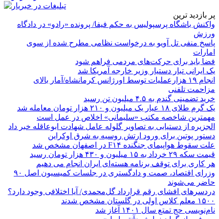
پر بازدید ترین
واکنش باشگاه پرسپولیس به حکم فیفا/ پرونده «رادو» در دادگاه
ورزش
پاسخ منفی تل آویو به درخواست نظامی مطرح شده از سوی
امارات
فضا باید برای حرکت‌های مردمی فراهم شود
یک ایرانی تبار دستیار وزیر خارجه آمریکا شد
انجام ۱۹ هزارعملیات توسط اورژانس کرمانشاه/آمار بالای
مزاحمت تلفنی
خرید تضمینی گندم به ۴.۵ میلیون تن رسید
یک گرم طلای ۱۸ عیار یک میلیون و ۲۱۰ هزار تومان معامله شد
مهمترین شاخصه مکتب «سلیمانی» اخلاص در عمل است
الجزیره از دستیابی به تصاویر گلوله عامل شهادت ابوعاقله خبر داد
دستور پوتین برای ورود ارتش روسیه به شرق اوکراین
علت سقوط هواپیمای جنگنده F۱۴ در اصفهان مشخص شد
قیمت سکه ۲۹ خرداد به ۱۵ میلیون و ۴۳۰ هزار تومان رسید
هر کاری برای توقف برنامه هسته‌ای ایران انجام می دهیم
وزرای اقتصاد، صمت و دادگستری در جلسات کمیسیون اصل ۹۰
حاضر می‌شوند
دردسرهای افشای رقم قرارداد گل‌محمدی/ آیا اختلافی وجود دارد؟
۱۵۰۰ معلم کلاس اولی در گلستان مشخص شدند
نام‌نویسی حج تمتع سال ۱۴۰۱ آغاز شد