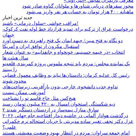
معرفی بازیگران نمایش «آنتی اویل»
مجوز سفرهای دریایی شناورها و ملوانان گناوه صادر شود
ماهیانه ۴۰۰ هزار تومان به حساب هر نفر واریز می‌شود
جدید ترین اخبار
مراقب حواشی «سلول درمانی» باشید!
درخواست عراق از ترکیه برای تمدید قرارداد خط لوله نفت کرکوک-
جیهان
دو نگاه به فتح مبین/ جبهه ایمان یک فتح راهبردی به دست آورد
استقبال مکرون از توافق ایران و آمریکا
انتخاب «در خیمه حسینیم، خونخواه و جانفداییم» به عنوان شعار
سال هیئت ها
یک نماینده مجلس: مردم باید نتیجه ملموس پروژه کمربندی قلعه‌نو
را ببینند
رئیس کل عدلیه کرمان: دادستان‌ها نباید به وظایف معمول قضایی
محدود شوند
تداوم جذب دانشجوی خارجی بدون بازآفرینی زیرساخت‌های
آموزشی ممکن نیست
هیچ‌کس مثل حاج قاسم تو را نشناخت
دیه شکستگی استخوان امسال به ۴۲۰ میلیون تومان رسید
۲ سارق منازل نیمه‌ساز در اردستان دستگیر شدند
درگذشت هوادار آلمانی در حاشیه دیدار افتتاحیه جام جهانی ۲۰۲۶
عزل دکتر نجفی تغییر ساده مدیریتی یا جریان استحاله نرم حکمرانی
علمی؟
امام جمعه سراوان: مردم در انتظار بهبود وضعیت معیشتی هستند