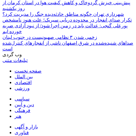
پیش‌بینی خیزش گردوخاک و کاهش کیفیت هوا در استان کرمان از
روز یکشنبه
شهرداری تهران چگونه مناطق حادثه‌دیده جنگ را مدیریت کرد؟
تکرار صدای انفجار در محدوده دریایی سیریک؛ علت هنوز نامشخص
پورعلی گنجی: عدالت باید در زمین اجرا شود/ از نبود آزادی ضربه
خورده ایم
زخمی شدن ۳ نظامی صهیونیست در جنوب لبنان
صداهای شنیده‌شده در شرق اصفهان ناشی از انفجارهای کنترل‌شده
است
وب گردی
تبلیغات متنی
صفحه نخست
بین الملل
اقتصادی
ورزشی
سیاسی
دین و آیین
فرهنگی
هنر
بازار و آگهی
فناوری