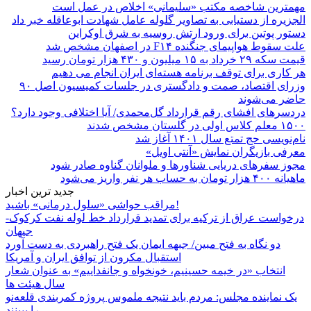
مهمترین شاخصه مکتب «سلیمانی» اخلاص در عمل است
الجزیره از دستیابی به تصاویر گلوله عامل شهادت ابوعاقله خبر داد
دستور پوتین برای ورود ارتش روسیه به شرق اوکراین
علت سقوط هواپیمای جنگنده F۱۴ در اصفهان مشخص شد
قیمت سکه ۲۹ خرداد به ۱۵ میلیون و ۴۳۰ هزار تومان رسید
هر کاری برای توقف برنامه هسته‌ای ایران انجام می دهیم
وزرای اقتصاد، صمت و دادگستری در جلسات کمیسیون اصل ۹۰
حاضر می‌شوند
دردسرهای افشای رقم قرارداد گل‌محمدی/ آیا اختلافی وجود دارد؟
۱۵۰۰ معلم کلاس اولی در گلستان مشخص شدند
نام‌نویسی حج تمتع سال ۱۴۰۱ آغاز شد
معرفی بازیگران نمایش «آنتی اویل»
مجوز سفرهای دریایی شناورها و ملوانان گناوه صادر شود
ماهیانه ۴۰۰ هزار تومان به حساب هر نفر واریز می‌شود
جدید ترین اخبار
مراقب حواشی «سلول درمانی» باشید!
درخواست عراق از ترکیه برای تمدید قرارداد خط لوله نفت کرکوک-
جیهان
دو نگاه به فتح مبین/ جبهه ایمان یک فتح راهبردی به دست آورد
استقبال مکرون از توافق ایران و آمریکا
انتخاب «در خیمه حسینیم، خونخواه و جانفداییم» به عنوان شعار
سال هیئت ها
یک نماینده مجلس: مردم باید نتیجه ملموس پروژه کمربندی قلعه‌نو
را ببینند