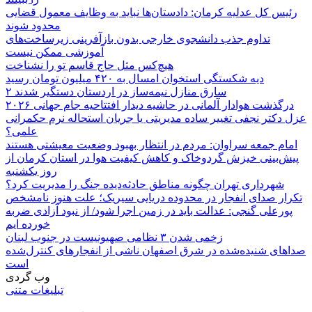
رئیس کل عدلیه کرمان: دادستان‌ها نباید به وظایف معمول قضایی
محدود شوند
تداوم جذب دانشجوی خارجی بدون بازآفرینی زیرساخت‌های
آموزشی ممکن نیست
هیچ‌کس مثل حاج قاسم تو را نشناخت
دیه شکستگی استخوان امسال به ۴۲۰ میلیون تومان رسید
۲ سارق منازل نیمه‌ساز در اردستان دستگیر شدند
درگذشت هوادار آلمانی در حاشیه دیدار افتتاحیه جام جهانی ۲۰۲۶
عزل دکتر نجفی تغییر ساده مدیریتی یا جریان استحاله نرم حکمرانی
علمی؟
امام جمعه سراوان: مردم در انتظار بهبود وضعیت معیشتی هستند
پیش‌بینی خیزش گردوخاک و کاهش کیفیت هوا در استان کرمان از
روز یکشنبه
شهرداری تهران چگونه مناطق حادثه‌دیده جنگ را مدیریت کرد؟
تکرار صدای انفجار در محدوده دریایی سیریک؛ علت هنوز نامشخص
پورعلی گنجی: عدالت باید در زمین اجرا شود/ از نبود آزادی ضربه
خورده ایم
زخمی شدن ۳ نظامی صهیونیست در جنوب لبنان
صداهای شنیده‌شده در شرق اصفهان ناشی از انفجارهای کنترل‌شده
است
وب گردی
تبلیغات متنی