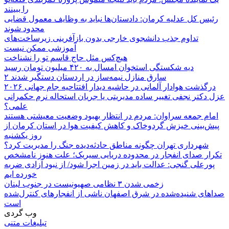
را ببینند
رئیس کل عدلیه کرمان: دادستان‌ها نباید به وظایف معمول قضایی
محدود شوند
تداوم جذب دانشجوی خارجی بدون بازآفرینی زیرساخت‌های
آموزشی ممکن نیست
هیچ‌کس مثل حاج قاسم تو را نشناخت
دیه شکستگی استخوان امسال به ۴۲۰ میلیون تومان رسید
۲ سارق منازل نیمه‌ساز در اردستان دستگیر شدند
درگذشت هوادار آلمانی در حاشیه دیدار افتتاحیه جام جهانی ۲۰۲۶
عزل دکتر نجفی تغییر ساده مدیریتی یا جریان استحاله نرم حکمرانی
علمی؟
امام جمعه سراوان: مردم در انتظار بهبود وضعیت معیشتی هستند
پیش‌بینی خیزش گردوخاک و کاهش کیفیت هوا در استان کرمان از
روز یکشنبه
شهرداری تهران چگونه مناطق حادثه‌دیده جنگ را مدیریت کرد؟
تکرار صدای انفجار در محدوده دریایی سیریک؛ علت هنوز نامشخص
پورعلی گنجی: عدالت باید در زمین اجرا شود/ از نبود آزادی ضربه
خورده ایم
زخمی شدن ۳ نظامی صهیونیست در جنوب لبنان
صداهای شنیده‌شده در شرق اصفهان ناشی از انفجارهای کنترل‌شده
است
وب گردی
تبلیغات متنی