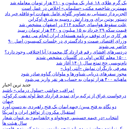
یک گرم طلای ۱۸ عیار یک میلیون و ۲۱۰ هزار تومان معامله شد
مهمترین شاخصه مکتب «سلیمانی» اخلاص در عمل است
الجزیره از دستیابی به تصاویر گلوله عامل شهادت ابوعاقله خبر داد
دستور پوتین برای ورود ارتش روسیه به شرق اوکراین
علت سقوط هواپیمای جنگنده F۱۴ در اصفهان مشخص شد
قیمت سکه ۲۹ خرداد به ۱۵ میلیون و ۴۳۰ هزار تومان رسید
هر کاری برای توقف برنامه هسته‌ای ایران انجام می دهیم
وزرای اقتصاد، صمت و دادگستری در جلسات کمیسیون اصل ۹۰
حاضر می‌شوند
دردسرهای افشای رقم قرارداد گل‌محمدی/ آیا اختلافی وجود دارد؟
۱۵۰۰ معلم کلاس اولی در گلستان مشخص شدند
نام‌نویسی حج تمتع سال ۱۴۰۱ آغاز شد
معرفی بازیگران نمایش «آنتی اویل»
مجوز سفرهای دریایی شناورها و ملوانان گناوه صادر شود
ماهیانه ۴۰۰ هزار تومان به حساب هر نفر واریز می‌شود
جدید ترین اخبار
مراقب حواشی «سلول درمانی» باشید!
درخواست عراق از ترکیه برای تمدید قرارداد خط لوله نفت کرکوک-
جیهان
دو نگاه به فتح مبین/ جبهه ایمان یک فتح راهبردی به دست آورد
استقبال مکرون از توافق ایران و آمریکا
انتخاب «در خیمه حسینیم، خونخواه و جانفداییم» به عنوان شعار
سال هیئت ها
یک نماینده مجلس: مردم باید نتیجه ملموس پروژه کمربندی قلعه‌نو