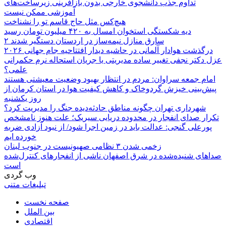
تداوم جذب دانشجوی خارجی بدون بازآفرینی زیرساخت‌های
آموزشی ممکن نیست
هیچ‌کس مثل حاج قاسم تو را نشناخت
دیه شکستگی استخوان امسال به ۴۲۰ میلیون تومان رسید
۲ سارق منازل نیمه‌ساز در اردستان دستگیر شدند
درگذشت هوادار آلمانی در حاشیه دیدار افتتاحیه جام جهانی ۲۰۲۶
عزل دکتر نجفی تغییر ساده مدیریتی یا جریان استحاله نرم حکمرانی
علمی؟
امام جمعه سراوان: مردم در انتظار بهبود وضعیت معیشتی هستند
پیش‌بینی خیزش گردوخاک و کاهش کیفیت هوا در استان کرمان از
روز یکشنبه
شهرداری تهران چگونه مناطق حادثه‌دیده جنگ را مدیریت کرد؟
تکرار صدای انفجار در محدوده دریایی سیریک؛ علت هنوز نامشخص
پورعلی گنجی: عدالت باید در زمین اجرا شود/ از نبود آزادی ضربه
خورده ایم
زخمی شدن ۳ نظامی صهیونیست در جنوب لبنان
صداهای شنیده‌شده در شرق اصفهان ناشی از انفجارهای کنترل‌شده
است
وب گردی
تبلیغات متنی
صفحه نخست
بین الملل
اقتصادی