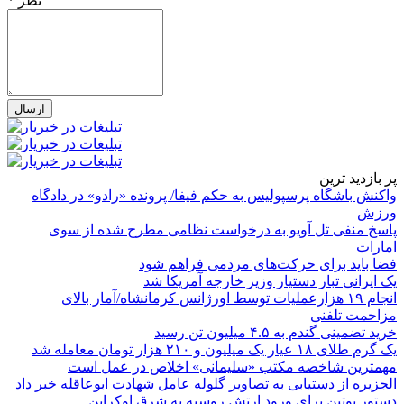
* نظر
پر بازدید ترین
واکنش باشگاه پرسپولیس به حکم فیفا/ پرونده «رادو» در دادگاه
ورزش
پاسخ منفی تل آویو به درخواست نظامی مطرح شده از سوی
امارات
فضا باید برای حرکت‌های مردمی فراهم شود
یک ایرانی تبار دستیار وزیر خارجه آمریکا شد
انجام ۱۹ هزارعملیات توسط اورژانس کرمانشاه/آمار بالای
مزاحمت تلفنی
خرید تضمینی گندم به ۴.۵ میلیون تن رسید
یک گرم طلای ۱۸ عیار یک میلیون و ۲۱۰ هزار تومان معامله شد
مهمترین شاخصه مکتب «سلیمانی» اخلاص در عمل است
الجزیره از دستیابی به تصاویر گلوله عامل شهادت ابوعاقله خبر داد
دستور پوتین برای ورود ارتش روسیه به شرق اوکراین