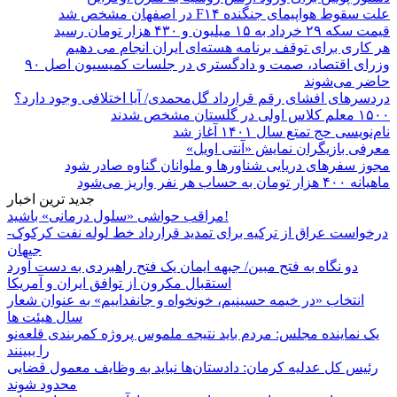
علت سقوط هواپیمای جنگنده F۱۴ در اصفهان مشخص شد
قیمت سکه ۲۹ خرداد به ۱۵ میلیون و ۴۳۰ هزار تومان رسید
هر کاری برای توقف برنامه هسته‌ای ایران انجام می دهیم
وزرای اقتصاد، صمت و دادگستری در جلسات کمیسیون اصل ۹۰
حاضر می‌شوند
دردسرهای افشای رقم قرارداد گل‌محمدی/ آیا اختلافی وجود دارد؟
۱۵۰۰ معلم کلاس اولی در گلستان مشخص شدند
نام‌نویسی حج تمتع سال ۱۴۰۱ آغاز شد
معرفی بازیگران نمایش «آنتی اویل»
مجوز سفرهای دریایی شناورها و ملوانان گناوه صادر شود
ماهیانه ۴۰۰ هزار تومان به حساب هر نفر واریز می‌شود
جدید ترین اخبار
مراقب حواشی «سلول درمانی» باشید!
درخواست عراق از ترکیه برای تمدید قرارداد خط لوله نفت کرکوک-
جیهان
دو نگاه به فتح مبین/ جبهه ایمان یک فتح راهبردی به دست آورد
استقبال مکرون از توافق ایران و آمریکا
انتخاب «در خیمه حسینیم، خونخواه و جانفداییم» به عنوان شعار
سال هیئت ها
یک نماینده مجلس: مردم باید نتیجه ملموس پروژه کمربندی قلعه‌نو
را ببینند
رئیس کل عدلیه کرمان: دادستان‌ها نباید به وظایف معمول قضایی
محدود شوند