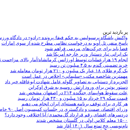
پر بازدید ترین
واکنش باشگاه پرسپولیس به حکم فیفا/ پرونده «رادو» در دادگاه ورز
پاسخ منفی تل آویو به درخواست نظامی مطرح شده از سوی امارات
فضا باید برای حرکت‌های مردمی فراهم شود
یک ایرانی تبار دستیار وزیر خارجه آمریکا شد
انجام ۱۹ هزارعملیات توسط اورژانس کرمانشاه/آمار بالای مزاحمت تلفنی
خرید تضمینی گندم به ۴.۵ میلیون تن رسید
یک گرم طلای ۱۸ عیار یک میلیون و ۲۱۰ هزار تومان معامله شد
مهمترین شاخصه مکتب «سلیمانی» اخلاص در عمل است
الجزیره از دستیابی به تصاویر گلوله عامل شهادت ابوعاقله خبر داد
دستور پوتین برای ورود ارتش روسیه به شرق اوکراین
علت سقوط هواپیمای جنگنده F۱۴ در اصفهان مشخص شد
قیمت سکه ۲۹ خرداد به ۱۵ میلیون و ۴۳۰ هزار تومان رسید
هر کاری برای توقف برنامه هسته‌ای ایران انجام می دهیم
وزرای اقتصاد، صمت و دادگستری در جلسات کمیسیون اصل ۹۰ حاضر می‌شوند
دردسرهای افشای رقم قرارداد گل‌محمدی/ آیا اختلافی وجود دارد؟
۱۵۰۰ معلم کلاس اولی در گلستان مشخص شدند
نام‌نویسی حج تمتع سال ۱۴۰۱ آغاز شد