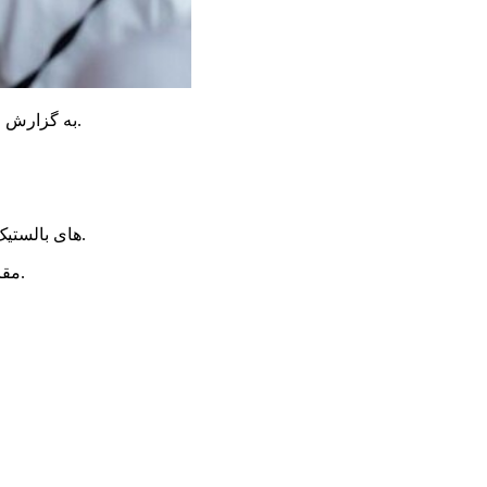
به گزارش خبر یار به نقل از راشا تودی، «یون سوک یول» رئیس جمهور کره‌جنوبی امروز یکشنبه به آزمایش جدید موشکی کره شمالی واکنش نشان داد.
بنابراین گزارش، این موشک‎‌های بالستیک از نوع کوتاه برد بوده که از منطقه سونان در پیونگ یانگ (پایتخت کره‌شمالی) به سوی دریای ژاپن پرتاب شده‌اند.
مقامات کره‌جنوبی و ژاپن با صدور بیانیه‌هایی این آزمایش موشکی کره‌شمالی را تحریک‌آمیز توصیف کرده و اقدام پیونگ یانگ را محکوم کرده‌اند.