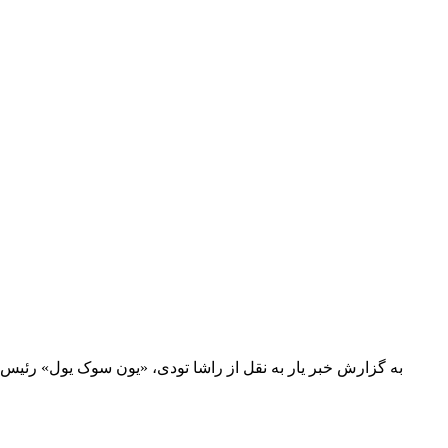
به گزارش خبر یار به نقل از راشا تودی، «یون سوک یول» رئیس 