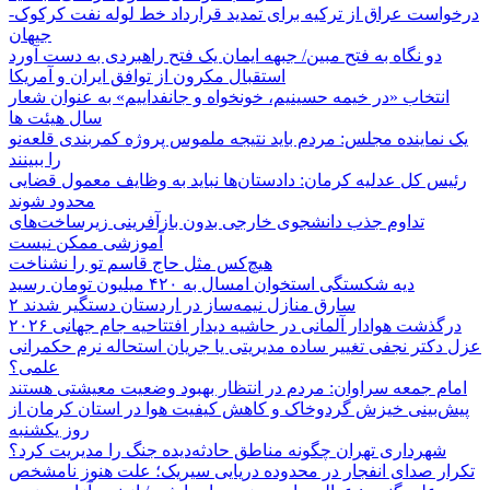
درخواست عراق از ترکیه برای تمدید قرارداد خط لوله نفت کرکوک-
جیهان
دو نگاه به فتح مبین/ جبهه ایمان یک فتح راهبردی به دست آورد
استقبال مکرون از توافق ایران و آمریکا
انتخاب «در خیمه حسینیم، خونخواه و جانفداییم» به عنوان شعار
سال هیئت ها
یک نماینده مجلس: مردم باید نتیجه ملموس پروژه کمربندی قلعه‌نو
را ببینند
رئیس کل عدلیه کرمان: دادستان‌ها نباید به وظایف معمول قضایی
محدود شوند
تداوم جذب دانشجوی خارجی بدون بازآفرینی زیرساخت‌های
آموزشی ممکن نیست
هیچ‌کس مثل حاج قاسم تو را نشناخت
دیه شکستگی استخوان امسال به ۴۲۰ میلیون تومان رسید
۲ سارق منازل نیمه‌ساز در اردستان دستگیر شدند
درگذشت هوادار آلمانی در حاشیه دیدار افتتاحیه جام جهانی ۲۰۲۶
عزل دکتر نجفی تغییر ساده مدیریتی یا جریان استحاله نرم حکمرانی
علمی؟
امام جمعه سراوان: مردم در انتظار بهبود وضعیت معیشتی هستند
پیش‌بینی خیزش گردوخاک و کاهش کیفیت هوا در استان کرمان از
روز یکشنبه
شهرداری تهران چگونه مناطق حادثه‌دیده جنگ را مدیریت کرد؟
تکرار صدای انفجار در محدوده دریایی سیریک؛ علت هنوز نامشخص