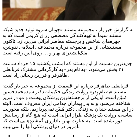
به گزارش خبر یار ، مجموعه مستند «چونان سرو» تولید جدید شبکه
مستند سیما به تهیه‌کنندگی مصطفی
رزاق
کریمی است که به
چهره‌های شاخص و برجسته معاصر ایرانی می‌پردازد. تاکنون
مستندهایی از این مجموعه درباره محمدعلی اسلامی ندوشن،
ملک‌الشعرای بهار و … روی آنتن رفته است.
جدیدترین قسمت از این مستند که امشب یکشنبه ۱۵ خرداد ساعت
۲۱ پخش می‌شود، «به نام پدر» به کارگردانی مشترک قربانعلی
و فرزین ریحانی‌راد است.
طاهرفر
قربانعلی
طاهرفر
درباره این قسمت از مجموعه به خبر یار گفت:
مستند «به نام پدر» روایت زندگی حکیمانه دکتر سیدمحمدحسین
مُبیّن است. او یکی از برجسته‌ترین پزشکان پوست و مو در تبریز
شناخته می‌شود و به پدر بیماران جذامی ایران معروف است. البته
در این مستند چندان به زندگی دکتر مُبیّن نمی‌پردازیم، بلکه محوریت
اساسی، روایت یک پزشک طراز ایرانی است که هیچ گاه از رسالتش
دور
نشده است. به عبارت بهتر، یادآوری گمشده‌هایی است که
امروز در دنیای پزشکی آنها را نمی‌بینیم.