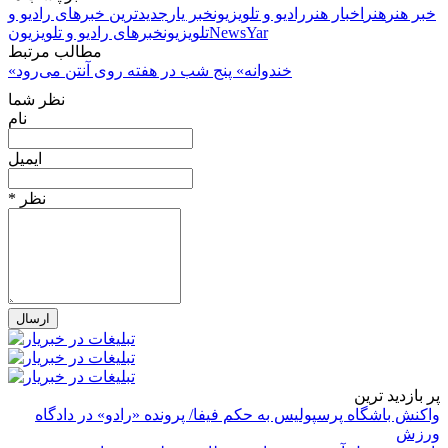
خبر هنر
هنر
اخبار هنر
رادیو و تلویزیون
خبر یار
جدیدترین خبرهای رادیو و
NewsYar
تلویزیون
خبرهای رادیو و تلویزیون
مطالب مرتبط
«خندوانه» پنج شب در هفته روی آنتن می‌رود
نظر شما
نام
ایمیل
* نظر
پر بازدید ترین
واکنش باشگاه پرسپولیس به حکم فیفا/ پرونده «رادو» در دادگاه
ورزش