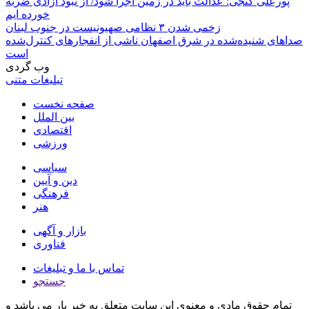
پورعلی گنجی: عدالت باید در زمین اجرا شود/ از نبود آزادی ضربه
خورده ایم
زخمی شدن ۳ نظامی صهیونیست در جنوب لبنان
صداهای شنیده‌شده در شرق اصفهان ناشی از انفجارهای کنترل‌شده
است
وب گردی
تبلیغات متنی
صفحه نخست
بین الملل
اقتصادی
ورزشی
سیاسی
دین و آیین
فرهنگی
هنر
بازار و آگهی
فناوری
تماس با ما و تبلیغات
جستجو
تمام حقوق مادی و معنوی این سایت متعلق به خبر یار می باشد و