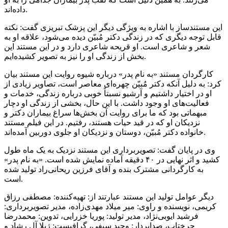
داده‌اند.
این مستندساز با اشاره به ویژگی دیگر این پزشک تبریزی گفت: نکته
قابل توجه دیگری که در زندگی دکتر مُبیّن دیده می‌شود، علاقه او به
شعر و شاعری است. او قریحه شاعری دارد و در این مستند این
از زندگی او را نیز به تصویر کشیده‌ایم.
بخش
کارگردان مستند «به نام پدر» درباره شیوه روایت این مستند بیان
کرد: به دلیل آنکه دکتر مُبیّن چهره‌ای معاصر است، تصاویر زیادی از
او در اختیار داشتیم و آرشیو نسبتاً خوبی درباره زندگی، خدمات و
فعالیت‌های او وجود داشت. با این حال، بخشی از زندگی او دچار
مبهماتی بود که ما برای روایت آن بخش‌ها سراغ بیماران دکتر و
نزدیکان او که در قید حیات هستند، رفتیم. در این فیلم مستند
خانواده دکتر مُبیّن، دوستان و نزدیکان او جلوی دوربین آمده‌اند.
وی در پایان گفت: تصویربرداری این مستند نزدیک به یک ماه طول
کشید و اثر نهایی در ۴۰ دقیقه آماده نمایش شده است. «به نام پدر»
به کارگردانی مشترک
بنده
و آقای فرزین ریحانی‌راد تولید شده
است.
دیگر عوامل تولید این مستند عبارتند از: تهیه‌کننده: مصطفی
رزاق
کریمی، نویسنده و راوی:
میر
میلاد مهدی‌زاده، مدیر تصویربرداری:
فرشید ایوبی‌نژاد، مدیر تولید: پوریا
خزرایی
، تدوین: محمدرضا
چرختاب
، صدابردار: وحید سیفی، گرافیست: ژیلا آل رشاد و