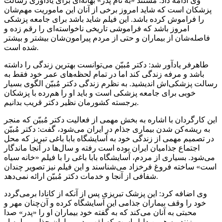
وی ادامه داد: مستند «به نام پدر» بهانه‌ای برای یادآوری رسالت
پزشکان است که شاید امروز برخی از آنان این ماموریت مهم‌شان
را فراموش کرده باشد. این فیلم شاید باشد برای جامعه پزشکی
امروز باشد که فراموشی تاریخی ناخواسته‌ای را رقم زده و
فاصله‌شان از بیماران و حتی از مردم پیرامون‌شان بیشتر و بیشتر
شده است.
طاهرفر
یادآور شد: دکتر مُبیّن می‌توانست بهترین زندگی را داشته
باشد و مرفه زندگی کند اما در تمام لحظه‌های عمر
خود فقط
به
رسالت پزشکی‌اش اندیشید. به نظرم زندگی دکتر مُبیّن الگوی بسیار
خوبی برای جامعه پزشکی است و باید او را هم‌رده با پزشکان
برجسته کشورمان نظیر دکتر قریب بدانیم.
این کارگردان با اشاره به بخش مهمی از فعالیت دکتر مُبیّن که منجر
به ریشه‌کن شدن بیماری
جذام
در ایران می‌شود، گفت: دکتر مُبیّن
در تصمیم مهمی از زندگی خود به آسایشگاه
بابا
باغی تبریز که محل
اجتماع جذامیان ایران بوده است رفته و سال‌ها در آنجا ماندگار
می‌شود. بسیاری از مردم، آسایشگاه
بابا
باغی
را با فیلم «خانه سیاه
است» ساخته فروغ فرخزاد می‌شناسند و این فیلم نیز تصویر چندان
شفافی از آنجا و خدمات دکتر مُبیّن ارائه نمی‌دهد.
وی اضافه کرد: این پزشک تبریزی پس از آنکه از کانادا برمی‌گردد
خود را وقف بیماران جذامی این آسایشگاه کرده و آن‌چنان مهر و
محبتی به آنان می‌کند که به گفته خود بیماران او را «پدر» صدا
می‌زنند. به همین دلیل است که لقب پدر بیماران جذامی را به او