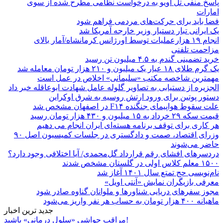
پاسخ منفی تل آویو به درخواست نظامی مطرح شده از سوی
امارات
فضا باید برای حرکت‌های مردمی فراهم شود
یک ایرانی تبار دستیار وزیر خارجه آمریکا شد
انجام ۱۹ هزارعملیات توسط اورژانس کرمانشاه/آمار بالای
مزاحمت تلفنی
خرید تضمینی گندم به ۴.۵ میلیون تن رسید
یک گرم طلای ۱۸ عیار یک میلیون و ۲۱۰ هزار تومان معامله شد
مهمترین شاخصه مکتب «سلیمانی» اخلاص در عمل است
الجزیره از دستیابی به تصاویر گلوله عامل شهادت ابوعاقله خبر داد
دستور پوتین برای ورود ارتش روسیه به شرق اوکراین
علت سقوط هواپیمای جنگنده F۱۴ در اصفهان مشخص شد
قیمت سکه ۲۹ خرداد به ۱۵ میلیون و ۴۳۰ هزار تومان رسید
هر کاری برای توقف برنامه هسته‌ای ایران انجام می دهیم
وزرای اقتصاد، صمت و دادگستری در جلسات کمیسیون اصل ۹۰
حاضر می‌شوند
دردسرهای افشای رقم قرارداد گل‌محمدی/ آیا اختلافی وجود دارد؟
۱۵۰۰ معلم کلاس اولی در گلستان مشخص شدند
نام‌نویسی حج تمتع سال ۱۴۰۱ آغاز شد
معرفی بازیگران نمایش «آنتی اویل»
مجوز سفرهای دریایی شناورها و ملوانان گناوه صادر شود
ماهیانه ۴۰۰ هزار تومان به حساب هر نفر واریز می‌شود
جدید ترین اخبار
مراقب حواشی «سلول درمانی» باشید!