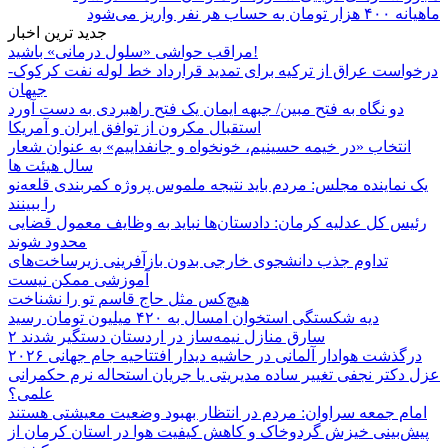
ماهیانه ۴۰۰ هزار تومان به حساب هر نفر واریز می‌شود
جدید ترین اخبار
مراقب حواشی «سلول درمانی» باشید!
درخواست عراق از ترکیه برای تمدید قرارداد خط لوله نفت کرکوک-
جیهان
دو نگاه به فتح مبین/ جبهه ایمان یک فتح راهبردی به دست آورد
استقبال مکرون از توافق ایران و آمریکا
انتخاب «در خیمه حسینیم، خونخواه و جانفداییم» به عنوان شعار
سال هیئت ها
یک نماینده مجلس: مردم باید نتیجه ملموس پروژه کمربندی قلعه‌نو
را ببینند
رئیس کل عدلیه کرمان: دادستان‌ها نباید به وظایف معمول قضایی
محدود شوند
تداوم جذب دانشجوی خارجی بدون بازآفرینی زیرساخت‌های
آموزشی ممکن نیست
هیچ‌کس مثل حاج قاسم تو را نشناخت
دیه شکستگی استخوان امسال به ۴۲۰ میلیون تومان رسید
۲ سارق منازل نیمه‌ساز در اردستان دستگیر شدند
درگذشت هوادار آلمانی در حاشیه دیدار افتتاحیه جام جهانی ۲۰۲۶
عزل دکتر نجفی تغییر ساده مدیریتی یا جریان استحاله نرم حکمرانی
علمی؟
امام جمعه سراوان: مردم در انتظار بهبود وضعیت معیشتی هستند
پیش‌بینی خیزش گردوخاک و کاهش کیفیت هوا در استان کرمان از