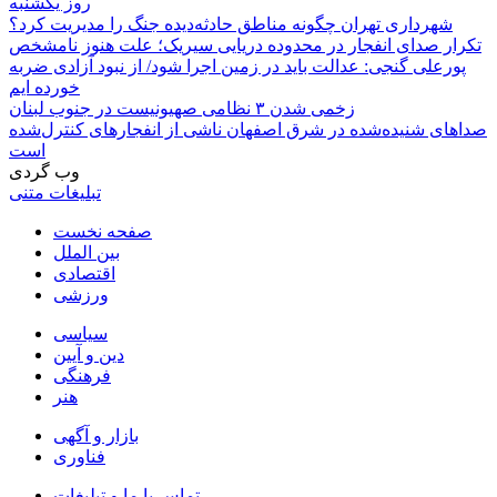
روز یکشنبه
شهرداری تهران چگونه مناطق حادثه‌دیده جنگ را مدیریت کرد؟
تکرار صدای انفجار در محدوده دریایی سیریک؛ علت هنوز نامشخص
پورعلی گنجی: عدالت باید در زمین اجرا شود/ از نبود آزادی ضربه
خورده ایم
زخمی شدن ۳ نظامی صهیونیست در جنوب لبنان
صداهای شنیده‌شده در شرق اصفهان ناشی از انفجارهای کنترل‌شده
است
وب گردی
تبلیغات متنی
صفحه نخست
بین الملل
اقتصادی
ورزشی
سیاسی
دین و آیین
فرهنگی
هنر
بازار و آگهی
فناوری
تماس با ما و تبلیغات