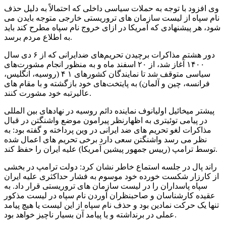
وی افزود با توجه به حملات سیاسی داخلی که احتمالاً به دلیل حذف
نام سپاه از لیست سازمان های تروریستی خارجی متوجه بایدن می
شود، هر پیشنهادی که آمریکا در ازای خروج نام سپاه مطرح کند باید
به اطلاع مردم برسد.
دور هشتم مذاکرات برچیدن تحریم‌های ضدایرانی که از ۶ دی سال
۱۴۰۰ آغاز شد، از ۲۰ اسفند ماه و به منظور انجام مشورت‌های
سیاسی متوقف شد تا نمایندگان کشورهای ۱ ۴ (روسیه، انگلیس،
فرانسه، چین و آلمان) به پایتخت‌های خود بازگشته و با مقام های
عالیرتبه خود مشورت کنند.
پیشتر میخائیل اولیانوف نماینده دائم روسیه در نهادهای بین المللی
در پیامی توئیتری به اظهارنظر پیرامون موضع واشنگتن در قبال
مذاکرات لغو تحریم های ضد ایرانی در وین پرداخته و گفته بود: به
نظر می رسد واشنگتن سعی دارد برخی تحریم‌ های اعمال شده
توسط ترامپ (رییس جمهور پیشین آمریکا) علیه ایران را حفظ کند.
راند پال در جلسه استماع خاطر نشان کرد: دولت ترامپ در بخشی
از کارزار شکست خورده خود موسوم به فشار حداکثری علیه ایران
سپاه پاسداران را در لیست سازمان های تروریستی قرار داد. به
عقیده کارشناسان و صاحبنظران آوردن نام سپاه در لیست مذکور
تنها یک حرکت نمادین بود و حذف نام سپاه از این لیست یا هیچ پیامد
عملی در برنداشته و یا پیامد آن بسیار ناچیز خواهد بود.