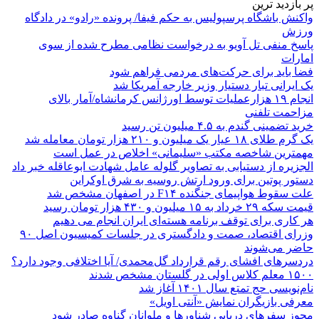
پر بازدید ترین
واکنش باشگاه پرسپولیس به حکم فیفا/ پرونده «رادو» در دادگاه
ورزش
پاسخ منفی تل آویو به درخواست نظامی مطرح شده از سوی
امارات
فضا باید برای حرکت‌های مردمی فراهم شود
یک ایرانی تبار دستیار وزیر خارجه آمریکا شد
انجام ۱۹ هزارعملیات توسط اورژانس کرمانشاه/آمار بالای
مزاحمت تلفنی
خرید تضمینی گندم به ۴.۵ میلیون تن رسید
یک گرم طلای ۱۸ عیار یک میلیون و ۲۱۰ هزار تومان معامله شد
مهمترین شاخصه مکتب «سلیمانی» اخلاص در عمل است
الجزیره از دستیابی به تصاویر گلوله عامل شهادت ابوعاقله خبر داد
دستور پوتین برای ورود ارتش روسیه به شرق اوکراین
علت سقوط هواپیمای جنگنده F۱۴ در اصفهان مشخص شد
قیمت سکه ۲۹ خرداد به ۱۵ میلیون و ۴۳۰ هزار تومان رسید
هر کاری برای توقف برنامه هسته‌ای ایران انجام می دهیم
وزرای اقتصاد، صمت و دادگستری در جلسات کمیسیون اصل ۹۰
حاضر می‌شوند
دردسرهای افشای رقم قرارداد گل‌محمدی/ آیا اختلافی وجود دارد؟
۱۵۰۰ معلم کلاس اولی در گلستان مشخص شدند
نام‌نویسی حج تمتع سال ۱۴۰۱ آغاز شد
معرفی بازیگران نمایش «آنتی اویل»
مجوز سفرهای دریایی شناورها و ملوانان گناوه صادر شود