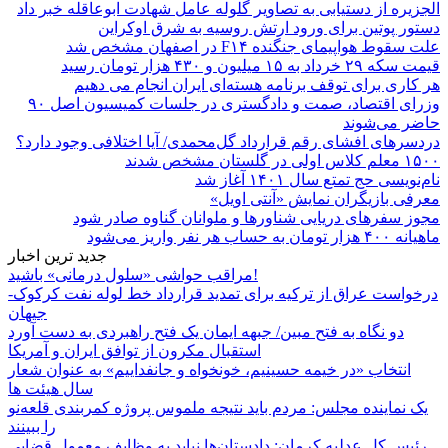
الجزیره از دستیابی به تصاویر گلوله عامل شهادت ابوعاقله خبر داد
دستور پوتین برای ورود ارتش روسیه به شرق اوکراین
علت سقوط هواپیمای جنگنده F۱۴ در اصفهان مشخص شد
قیمت سکه ۲۹ خرداد به ۱۵ میلیون و ۴۳۰ هزار تومان رسید
هر کاری برای توقف برنامه هسته‌ای ایران انجام می دهیم
وزرای اقتصاد، صمت و دادگستری در جلسات کمیسیون اصل ۹۰
حاضر می‌شوند
دردسرهای افشای رقم قرارداد گل‌محمدی/ آیا اختلافی وجود دارد؟
۱۵۰۰ معلم کلاس اولی در گلستان مشخص شدند
نام‌نویسی حج تمتع سال ۱۴۰۱ آغاز شد
معرفی بازیگران نمایش «آنتی اویل»
مجوز سفرهای دریایی شناورها و ملوانان گناوه صادر شود
ماهیانه ۴۰۰ هزار تومان به حساب هر نفر واریز می‌شود
جدید ترین اخبار
مراقب حواشی «سلول درمانی» باشید!
درخواست عراق از ترکیه برای تمدید قرارداد خط لوله نفت کرکوک-
جیهان
دو نگاه به فتح مبین/ جبهه ایمان یک فتح راهبردی به دست آورد
استقبال مکرون از توافق ایران و آمریکا
انتخاب «در خیمه حسینیم، خونخواه و جانفداییم» به عنوان شعار
سال هیئت ها
یک نماینده مجلس: مردم باید نتیجه ملموس پروژه کمربندی قلعه‌نو
را ببینند
رئیس کل عدلیه کرمان: دادستان‌ها نباید به وظایف معمول قضایی