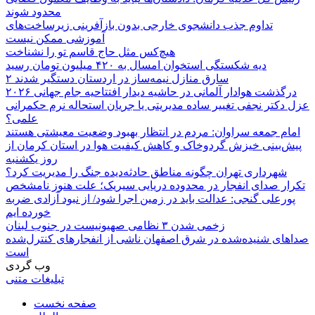
محدود شوند
تداوم جذب دانشجوی خارجی بدون بازآفرینی زیرساخت‌های
آموزشی ممکن نیست
هیچ‌کس مثل حاج قاسم تو را نشناخت
دیه شکستگی استخوان امسال به ۴۲۰ میلیون تومان رسید
۲ سارق منازل نیمه‌ساز در اردستان دستگیر شدند
درگذشت هوادار آلمانی در حاشیه دیدار افتتاحیه جام جهانی ۲۰۲۶
عزل دکتر نجفی تغییر ساده مدیریتی یا جریان استحاله نرم حکمرانی
علمی؟
امام جمعه سراوان: مردم در انتظار بهبود وضعیت معیشتی هستند
پیش‌بینی خیزش گردوخاک و کاهش کیفیت هوا در استان کرمان از
روز یکشنبه
شهرداری تهران چگونه مناطق حادثه‌دیده جنگ را مدیریت کرد؟
تکرار صدای انفجار در محدوده دریایی سیریک؛ علت هنوز نامشخص
پورعلی گنجی: عدالت باید در زمین اجرا شود/ از نبود آزادی ضربه
خورده ایم
زخمی شدن ۳ نظامی صهیونیست در جنوب لبنان
صداهای شنیده‌شده در شرق اصفهان ناشی از انفجارهای کنترل‌شده
است
وب گردی
تبلیغات متنی
صفحه نخست