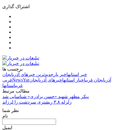
اشتراک گذاری
برچسب ها
خبر استانها
خبر یار
جدیدترین خبرهای آذربایجان
آذربایجان غربی
اخبار استانها
خبرهای آذربایجان
NewsYar
غربی
غربی
استانها
مطالب مرتبط
پیکر مطهر شهید «حسن برادری» شناسایی شد
زلزله ۳.۸ ریشتری سردشت را لرزاند
نظر شما
نام
ایمیل