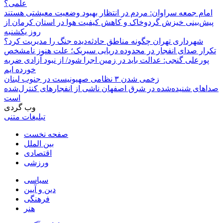
علمی؟
امام جمعه سراوان: مردم در انتظار بهبود وضعیت معیشتی هستند
پیش‌بینی خیزش گردوخاک و کاهش کیفیت هوا در استان کرمان از
روز یکشنبه
شهرداری تهران چگونه مناطق حادثه‌دیده جنگ را مدیریت کرد؟
تکرار صدای انفجار در محدوده دریایی سیریک؛ علت هنوز نامشخص
پورعلی گنجی: عدالت باید در زمین اجرا شود/ از نبود آزادی ضربه
خورده ایم
زخمی شدن ۳ نظامی صهیونیست در جنوب لبنان
صداهای شنیده‌شده در شرق اصفهان ناشی از انفجارهای کنترل‌شده
است
وب گردی
تبلیغات متنی
صفحه نخست
بین الملل
اقتصادی
ورزشی
سیاسی
دین و آیین
فرهنگی
هنر