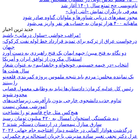
نام‌نویسی حج تمتع سال ۱۴۰۱ آغاز شد
معرفی بازیگران نمایش «آنتی اویل»
مجوز سفرهای دریایی شناورها و ملوانان گناوه صادر شود
ماهیانه ۴۰۰ هزار تومان به حساب هر نفر واریز می‌شود
جدید ترین اخبار
مراقب حواشی «سلول درمانی» باشید!
درخواست عراق از ترکیه برای تمدید قرارداد خط لوله نفت کرکوک-
جیهان
دو نگاه به فتح مبین/ جبهه ایمان یک فتح راهبردی به دست آورد
استقبال مکرون از توافق ایران و آمریکا
انتخاب «در خیمه حسینیم، خونخواه و جانفداییم» به عنوان شعار
سال هیئت ها
یک نماینده مجلس: مردم باید نتیجه ملموس پروژه کمربندی قلعه‌نو
را ببینند
رئیس کل عدلیه کرمان: دادستان‌ها نباید به وظایف معمول قضایی
محدود شوند
تداوم جذب دانشجوی خارجی بدون بازآفرینی زیرساخت‌های
آموزشی ممکن نیست
هیچ‌کس مثل حاج قاسم تو را نشناخت
دیه شکستگی استخوان امسال به ۴۲۰ میلیون تومان رسید
۲ سارق منازل نیمه‌ساز در اردستان دستگیر شدند
درگذشت هوادار آلمانی در حاشیه دیدار افتتاحیه جام جهانی ۲۰۲۶
عزل دکتر نجفی تغییر ساده مدیریتی یا جریان استحاله نرم حکمرانی