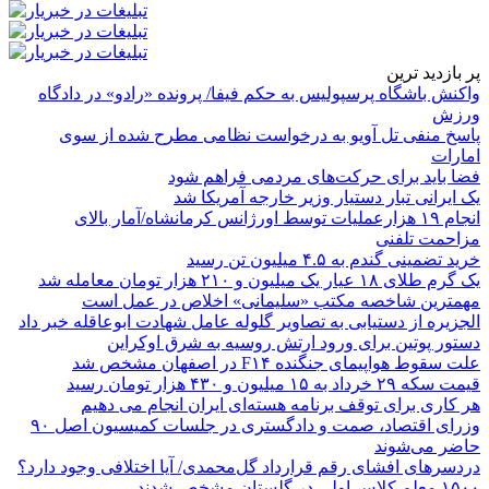
پر بازدید ترین
واکنش باشگاه پرسپولیس به حکم فیفا/ پرونده «رادو» در دادگاه
ورزش
پاسخ منفی تل آویو به درخواست نظامی مطرح شده از سوی
امارات
فضا باید برای حرکت‌های مردمی فراهم شود
یک ایرانی تبار دستیار وزیر خارجه آمریکا شد
انجام ۱۹ هزارعملیات توسط اورژانس کرمانشاه/آمار بالای
مزاحمت تلفنی
خرید تضمینی گندم به ۴.۵ میلیون تن رسید
یک گرم طلای ۱۸ عیار یک میلیون و ۲۱۰ هزار تومان معامله شد
مهمترین شاخصه مکتب «سلیمانی» اخلاص در عمل است
الجزیره از دستیابی به تصاویر گلوله عامل شهادت ابوعاقله خبر داد
دستور پوتین برای ورود ارتش روسیه به شرق اوکراین
علت سقوط هواپیمای جنگنده F۱۴ در اصفهان مشخص شد
قیمت سکه ۲۹ خرداد به ۱۵ میلیون و ۴۳۰ هزار تومان رسید
هر کاری برای توقف برنامه هسته‌ای ایران انجام می دهیم
وزرای اقتصاد، صمت و دادگستری در جلسات کمیسیون اصل ۹۰
حاضر می‌شوند
دردسرهای افشای رقم قرارداد گل‌محمدی/ آیا اختلافی وجود دارد؟
۱۵۰۰ معلم کلاس اولی در گلستان مشخص شدند