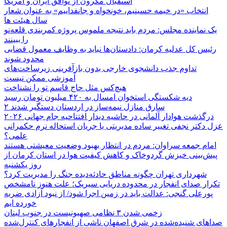
استقبال مکرون از توافق ایران و آمریکا
انتخاب «در خیمه حسینیم، خونخواه و جانفداییم» به عنوان شعار
سال هیئت ها
یک نماینده مجلس: مردم باید نتیجه ملموس پروژه کمربندی قلعه‌نو
را ببینند
رئیس کل عدلیه کرمان: دادستان‌ها نباید به وظایف معمول قضایی
محدود شوند
تداوم جذب دانشجوی خارجی بدون بازآفرینی زیرساخت‌های
آموزشی ممکن نیست
هیچ‌کس مثل حاج قاسم تو را نشناخت
دیه شکستگی استخوان امسال به ۴۲۰ میلیون تومان رسید
۲ سارق منازل نیمه‌ساز در اردستان دستگیر شدند
درگذشت هوادار آلمانی در حاشیه دیدار افتتاحیه جام جهانی ۲۰۲۶
عزل دکتر نجفی تغییر ساده مدیریتی یا جریان استحاله نرم حکمرانی
علمی؟
امام جمعه سراوان: مردم در انتظار بهبود وضعیت معیشتی هستند
پیش‌بینی خیزش گردوخاک و کاهش کیفیت هوا در استان کرمان از
روز یکشنبه
شهرداری تهران چگونه مناطق حادثه‌دیده جنگ را مدیریت کرد؟
تکرار صدای انفجار در محدوده دریایی سیریک؛ علت هنوز نامشخص
پورعلی گنجی: عدالت باید در زمین اجرا شود/ از نبود آزادی ضربه
خورده ایم
زخمی شدن ۳ نظامی صهیونیست در جنوب لبنان
صداهای شنیده‌شده در شرق اصفهان ناشی از انفجارهای کنترل‌شده