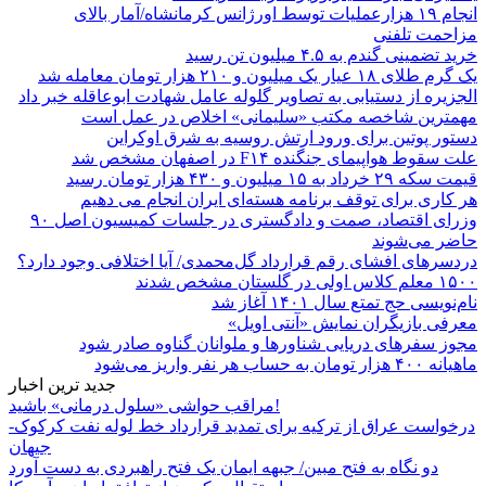
انجام ۱۹ هزارعملیات توسط اورژانس کرمانشاه/آمار بالای
مزاحمت تلفنی
خرید تضمینی گندم به ۴.۵ میلیون تن رسید
یک گرم طلای ۱۸ عیار یک میلیون و ۲۱۰ هزار تومان معامله شد
الجزیره از دستیابی به تصاویر گلوله عامل شهادت ابوعاقله خبر داد
مهمترین شاخصه مکتب «سلیمانی» اخلاص در عمل است
دستور پوتین برای ورود ارتش روسیه به شرق اوکراین
علت سقوط هواپیمای جنگنده F۱۴ در اصفهان مشخص شد
قیمت سکه ۲۹ خرداد به ۱۵ میلیون و ۴۳۰ هزار تومان رسید
هر کاری برای توقف برنامه هسته‌ای ایران انجام می دهیم
وزرای اقتصاد، صمت و دادگستری در جلسات کمیسیون اصل ۹۰
حاضر می‌شوند
دردسرهای افشای رقم قرارداد گل‌محمدی/ آیا اختلافی وجود دارد؟
۱۵۰۰ معلم کلاس اولی در گلستان مشخص شدند
نام‌نویسی حج تمتع سال ۱۴۰۱ آغاز شد
معرفی بازیگران نمایش «آنتی اویل»
مجوز سفرهای دریایی شناورها و ملوانان گناوه صادر شود
ماهیانه ۴۰۰ هزار تومان به حساب هر نفر واریز می‌شود
جدید ترین اخبار
مراقب حواشی «سلول درمانی» باشید!
درخواست عراق از ترکیه برای تمدید قرارداد خط لوله نفت کرکوک-
جیهان
دو نگاه به فتح مبین/ جبهه ایمان یک فتح راهبردی به دست آورد