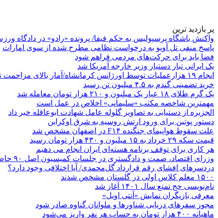
پر بازدید ترین
واکنش باشگاه پرسپولیس به حکم فیفا/ پرونده «رادو» در دادگاه ورز
پاسخ منفی تل آویو به درخواست نظامی مطرح شده از سوی امارات
فضا باید برای حرکت‌های مردمی فراهم شود
یک ایرانی تبار دستیار وزیر خارجه آمریکا شد
انجام ۱۹ هزارعملیات توسط اورژانس کرمانشاه/آمار بالای مزاحمت تلفنی
خرید تضمینی گندم به ۴.۵ میلیون تن رسید
یک گرم طلای ۱۸ عیار یک میلیون و ۲۱۰ هزار تومان معامله شد
مهمترین شاخصه مکتب «سلیمانی» اخلاص در عمل است
الجزیره از دستیابی به تصاویر گلوله عامل شهادت ابوعاقله خبر داد
دستور پوتین برای ورود ارتش روسیه به شرق اوکراین
علت سقوط هواپیمای جنگنده F۱۴ در اصفهان مشخص شد
قیمت سکه ۲۹ خرداد به ۱۵ میلیون و ۴۳۰ هزار تومان رسید
هر کاری برای توقف برنامه هسته‌ای ایران انجام می دهیم
وزرای اقتصاد، صمت و دادگستری در جلسات کمیسیون اصل ۹۰ حاضر می‌شوند
دردسرهای افشای رقم قرارداد گل‌محمدی/ آیا اختلافی وجود دارد؟
۱۵۰۰ معلم کلاس اولی در گلستان مشخص شدند
نام‌نویسی حج تمتع سال ۱۴۰۱ آغاز شد
معرفی بازیگران نمایش «آنتی اویل»
مجوز سفرهای دریایی شناورها و ملوانان گناوه صادر شود
ماهیانه ۴۰۰ هزار تومان به حساب هر نفر واریز می‌شود