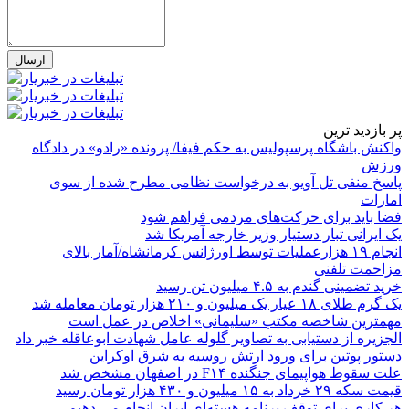
پر بازدید ترین
واکنش باشگاه پرسپولیس به حکم فیفا/ پرونده «رادو» در دادگاه
ورزش
پاسخ منفی تل آویو به درخواست نظامی مطرح شده از سوی
امارات
فضا باید برای حرکت‌های مردمی فراهم شود
یک ایرانی تبار دستیار وزیر خارجه آمریکا شد
انجام ۱۹ هزارعملیات توسط اورژانس کرمانشاه/آمار بالای
مزاحمت تلفنی
خرید تضمینی گندم به ۴.۵ میلیون تن رسید
یک گرم طلای ۱۸ عیار یک میلیون و ۲۱۰ هزار تومان معامله شد
مهمترین شاخصه مکتب «سلیمانی» اخلاص در عمل است
الجزیره از دستیابی به تصاویر گلوله عامل شهادت ابوعاقله خبر داد
دستور پوتین برای ورود ارتش روسیه به شرق اوکراین
علت سقوط هواپیمای جنگنده F۱۴ در اصفهان مشخص شد
قیمت سکه ۲۹ خرداد به ۱۵ میلیون و ۴۳۰ هزار تومان رسید
هر کاری برای توقف برنامه هسته‌ای ایران انجام می دهیم