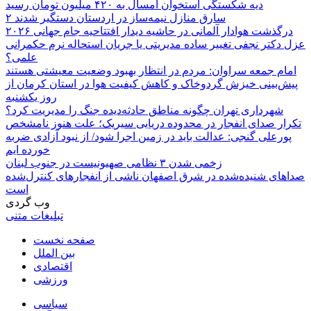
دیه شکستگی استخوان امسال به ۴۲۰ میلیون تومان رسید
۲ سارق منازل نیمه‌ساز در اردستان دستگیر شدند
درگذشت هوادار آلمانی در حاشیه دیدار افتتاحیه جام جهانی ۲۰۲۶
عزل دکتر نجفی تغییر ساده مدیریتی یا جریان استحاله نرم حکمرانی
علمی؟
امام جمعه سراوان: مردم در انتظار بهبود وضعیت معیشتی هستند
پیش‌بینی خیزش گردوخاک و کاهش کیفیت هوا در استان کرمان از
روز یکشنبه
شهرداری تهران چگونه مناطق حادثه‌دیده جنگ را مدیریت کرد؟
تکرار صدای انفجار در محدوده دریایی سیریک؛ علت هنوز نامشخص
پورعلی گنجی: عدالت باید در زمین اجرا شود/ از نبود آزادی ضربه
خورده ایم
زخمی شدن ۳ نظامی صهیونیست در جنوب لبنان
صداهای شنیده‌شده در شرق اصفهان ناشی از انفجارهای کنترل‌شده
است
وب گردی
تبلیغات متنی
صفحه نخست
بین الملل
اقتصادی
ورزشی
سیاسی