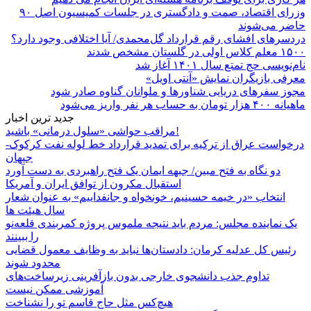
وزرای اقتصاد، صمت و دادگستری در جلسات کمیسیون اصل ۹۰
حاضر می‌شوند
دردسرهای افشای رقم قرارداد گل‌محمدی/ آیا اختلافی وجود دارد؟
۱۵۰۰ معلم کلاس اولی در گلستان مشخص شدند
نام‌نویسی حج تمتع سال ۱۴۰۱ آغاز شد
معرفی بازیگران نمایش «آنتی اویل»
مجوز سفرهای دریایی شناورها و ملوانان گناوه صادر شود
ماهیانه ۴۰۰ هزار تومان به حساب هر نفر واریز می‌شود
جدید ترین اخبار
مراقب حواشی «سلول درمانی» باشید!
درخواست عراق از ترکیه برای تمدید قرارداد خط لوله نفت کرکوک-
جیهان
دو نگاه به فتح مبین/ جبهه ایمان یک فتح راهبردی به دست آورد
استقبال مکرون از توافق ایران و آمریکا
انتخاب «در خیمه حسینیم، خونخواه و جانفداییم» به عنوان شعار
سال هیئت ها
یک نماینده مجلس: مردم باید نتیجه ملموس پروژه کمربندی قلعه‌نو
را ببینند
رئیس کل عدلیه کرمان: دادستان‌ها نباید به وظایف معمول قضایی
محدود شوند
تداوم جذب دانشجوی خارجی بدون بازآفرینی زیرساخت‌های
آموزشی ممکن نیست
هیچ‌کس مثل حاج قاسم تو را نشناخت