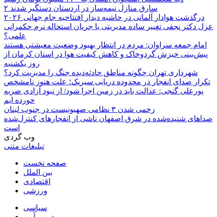
۲ سارق منازل نیمه‌ساز در اردستان دستگیر شدند
درگذشت هوادار آلمانی در حاشیه دیدار افتتاحیه جام جهانی ۲۰۲۶
عزل دکتر نجفی تغییر ساده مدیریتی یا جریان استحاله نرم حکمرانی
علمی؟
امام جمعه سراوان: مردم در انتظار بهبود وضعیت معیشتی هستند
پیش‌بینی خیزش گردوخاک و کاهش کیفیت هوا در استان کرمان از
روز یکشنبه
شهرداری تهران چگونه مناطق حادثه‌دیده جنگ را مدیریت کرد؟
تکرار صدای انفجار در محدوده دریایی سیریک؛ علت هنوز نامشخص
پورعلی گنجی: عدالت باید در زمین اجرا شود/ از نبود آزادی ضربه
خورده ایم
زخمی شدن ۳ نظامی صهیونیست در جنوب لبنان
صداهای شنیده‌شده در شرق اصفهان ناشی از انفجارهای کنترل‌شده
است
وب گردی
تبلیغات متنی
صفحه نخست
بین الملل
اقتصادی
ورزشی
سیاسی
دین و آیین