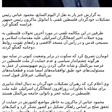
به گزارش خبر یار به نقل از الیوم
السابع
، محمود عباس رئیس
تشکیلات خودگردان فلسطین تلفنی با امانوئل ماکرون رئیس جمهور
فرانسه گفتگو کرد.
طرفین در این مکالمه تلفنی در مورد آخرین تحولات فلسطین به
ویژه حملات اخیر اشغالگران اسرائیلی علیه مقدسات اسلامی و
مسیحی قدس و در
رأس
آن مسجد الاقصی و راه‌های تقویت روابط
دوجانبه گفتگو کردند.
ابومازن
تصریح کرد که سکوت در برابر وضعیت کنونی در سایه نبود
هرگونه چشم‌انداز سیاسی و عدم حمایت از ملت فلسطین در
عرصه بین‌الملل و شانه خالی کردن رژیم صهیونیستی از عمل به
مسئولیت‌های خود طبق توافقنامه‌های امضا شده و قطعنامه‌های
بین‌المللی، غیرقابل قبول است.
وی اعلام کرد که رهبران تشکیلات خودگردان به دنبال اتخاذ تدابیری
برای مقابله با تجاوزات روزافزون اشغالگران اسرائیلی علیه ملت
فلسطین در سایه عجز و ناتوانی جامعه بین‌الملل هستند.
محمود عباس از ماکرون به خاطر مواضع کشورش در حمایت از
تحقق صلح بر اساس راهکار تشکیل دو کشور تشکر کرد و کمک‌های
فرانسه برای پیشبرد اقتصادی ملی فلسطین را ستود.