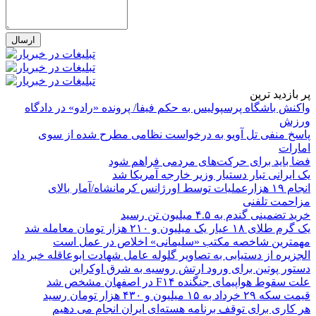
پر بازدید ترین
واکنش باشگاه پرسپولیس به حکم فیفا/ پرونده «رادو» در دادگاه
ورزش
پاسخ منفی تل آویو به درخواست نظامی مطرح شده از سوی
امارات
فضا باید برای حرکت‌های مردمی فراهم شود
یک ایرانی تبار دستیار وزیر خارجه آمریکا شد
انجام ۱۹ هزارعملیات توسط اورژانس کرمانشاه/آمار بالای
مزاحمت تلفنی
خرید تضمینی گندم به ۴.۵ میلیون تن رسید
یک گرم طلای ۱۸ عیار یک میلیون و ۲۱۰ هزار تومان معامله شد
مهمترین شاخصه مکتب «سلیمانی» اخلاص در عمل است
الجزیره از دستیابی به تصاویر گلوله عامل شهادت ابوعاقله خبر داد
دستور پوتین برای ورود ارتش روسیه به شرق اوکراین
علت سقوط هواپیمای جنگنده F۱۴ در اصفهان مشخص شد
قیمت سکه ۲۹ خرداد به ۱۵ میلیون و ۴۳۰ هزار تومان رسید
هر کاری برای توقف برنامه هسته‌ای ایران انجام می دهیم