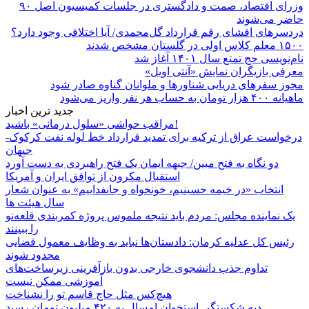
وزرای اقتصاد، صمت و دادگستری در جلسات کمیسیون اصل ۹۰
حاضر می‌شوند
دردسرهای افشای رقم قرارداد گل‌محمدی/ آیا اختلافی وجود دارد؟
۱۵۰۰ معلم کلاس اولی در گلستان مشخص شدند
نام‌نویسی حج تمتع سال ۱۴۰۱ آغاز شد
معرفی بازیگران نمایش «آنتی اویل»
مجوز سفرهای دریایی شناورها و ملوانان گناوه صادر شود
ماهیانه ۴۰۰ هزار تومان به حساب هر نفر واریز می‌شود
جدید ترین اخبار
مراقب حواشی «سلول درمانی» باشید!
درخواست عراق از ترکیه برای تمدید قرارداد خط لوله نفت کرکوک-
جیهان
دو نگاه به فتح مبین/ جبهه ایمان یک فتح راهبردی به دست آورد
استقبال مکرون از توافق ایران و آمریکا
انتخاب «در خیمه حسینیم، خونخواه و جانفداییم» به عنوان شعار
سال هیئت ها
یک نماینده مجلس: مردم باید نتیجه ملموس پروژه کمربندی قلعه‌نو
را ببینند
رئیس کل عدلیه کرمان: دادستان‌ها نباید به وظایف معمول قضایی
محدود شوند
تداوم جذب دانشجوی خارجی بدون بازآفرینی زیرساخت‌های
آموزشی ممکن نیست
هیچ‌کس مثل حاج قاسم تو را نشناخت
دیه شکستگی استخوان امسال به ۴۲۰ میلیون تومان رسید