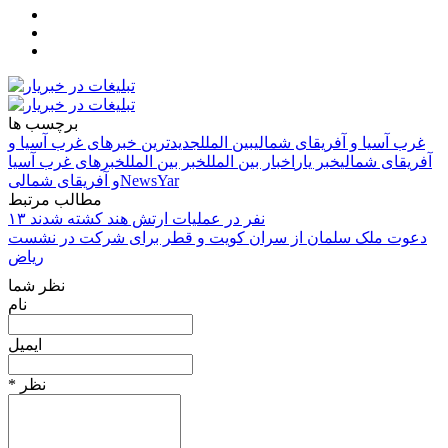
برچسب ها
غرب آسیا و آفریقای شمالی
بین الملل
جدیدترین خبرهای غرب آسیا و
آفریقای شمالی
خبر یار
اخبار بین الملل
خبر بین الملل
خبرهای غرب آسیا
NewsYar
و آفریقای شمالی
مطالب مرتبط
۱۳ نفر در عملیات ارتش هند کشته شدند
دعوت ملک سلمان از سران کویت و قطر برای شرکت در نشست
ریاض
نظر شما
نام
ایمیل
* نظر