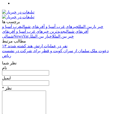
برچسب ها
خبر یار
بین الملل
خبرهای غرب آسیا و آفریقای شمالی
غرب آسیا و
آفریقای شمالی
جدیدترین خبرهای غرب آسیا و آفریقای
خبر بین الملل
اخبار بین الملل
NewsYar
شمالی
مطالب مرتبط
۱۳ نفر در عملیات ارتش هند کشته شدند
دعوت ملک سلمان از سران کویت و قطر برای شرکت در نشست
ریاض
نظر شما
نام
ایمیل
* نظر