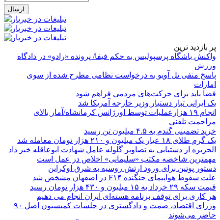
پر بازدید ترین
واکنش باشگاه پرسپولیس به حکم فیفا/ پرونده «رادو» در دادگاه
ورزش
پاسخ منفی تل آویو به درخواست نظامی مطرح شده از سوی
امارات
فضا باید برای حرکت‌های مردمی فراهم شود
یک ایرانی تبار دستیار وزیر خارجه آمریکا شد
انجام ۱۹ هزارعملیات توسط اورژانس کرمانشاه/آمار بالای
مزاحمت تلفنی
خرید تضمینی گندم به ۴.۵ میلیون تن رسید
یک گرم طلای ۱۸ عیار یک میلیون و ۲۱۰ هزار تومان معامله شد
الجزیره از دستیابی به تصاویر گلوله عامل شهادت ابوعاقله خبر داد
مهمترین شاخصه مکتب «سلیمانی» اخلاص در عمل است
دستور پوتین برای ورود ارتش روسیه به شرق اوکراین
علت سقوط هواپیمای جنگنده F۱۴ در اصفهان مشخص شد
قیمت سکه ۲۹ خرداد به ۱۵ میلیون و ۴۳۰ هزار تومان رسید
هر کاری برای توقف برنامه هسته‌ای ایران انجام می دهیم
وزرای اقتصاد، صمت و دادگستری در جلسات کمیسیون اصل ۹۰
حاضر می‌شوند