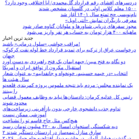
دردسرهای افشای رقم قرارداد گل‌محمدی/ آیا اختلافی وجود دارد؟
۱۵۰۰ معلم کلاس اولی در گلستان مشخص شدند
نام‌نویسی حج تمتع سال ۱۴۰۱ آغاز شد
معرفی بازیگران نمایش «آنتی اویل»
مجوز سفرهای دریایی شناورها و ملوانان گناوه صادر شود
ماهیانه ۴۰۰ هزار تومان به حساب هر نفر واریز می‌شود
جدید ترین اخبار
مراقب حواشی «سلول درمانی» باشید!
درخواست عراق از ترکیه برای تمدید قرارداد خط لوله نفت کرکوک-
جیهان
دو نگاه به فتح مبین/ جبهه ایمان یک فتح راهبردی به دست آورد
استقبال مکرون از توافق ایران و آمریکا
انتخاب «در خیمه حسینیم، خونخواه و جانفداییم» به عنوان شعار
سال هیئت ها
یک نماینده مجلس: مردم باید نتیجه ملموس پروژه کمربندی قلعه‌نو
را ببینند
رئیس کل عدلیه کرمان: دادستان‌ها نباید به وظایف معمول قضایی
محدود شوند
تداوم جذب دانشجوی خارجی بدون بازآفرینی زیرساخت‌های
آموزشی ممکن نیست
هیچ‌کس مثل حاج قاسم تو را نشناخت
دیه شکستگی استخوان امسال به ۴۲۰ میلیون تومان رسید
۲ سارق منازل نیمه‌ساز در اردستان دستگیر شدند
درگذشت هوادار آلمانی در حاشیه دیدار افتتاحیه جام جهانی ۲۰۲۶