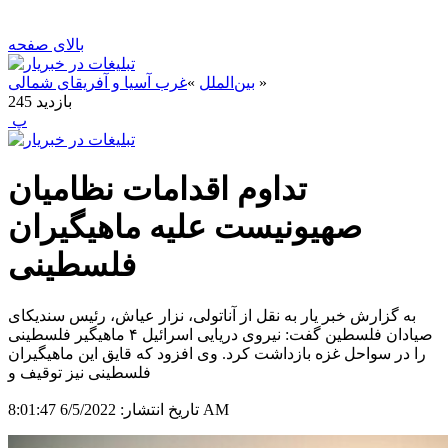
بالای صفحه
»
بین‌الملل
»
غرب آسیا و آفریقای شمالی
بازدید
245
‍ پ
تداوم اقدامات نظامیان
صهیونیست علیه ماهیگیران
فلسطینی
به گزارش خبر یار به نقل از آناتولی، نزار عیاش، رئیس سندیکای
صیادان فلسطین گفت: نیروی دریایی اسرائیل ۴ ماهیگیر فلسطینی
را در سواحل غزه بازداشت کرد. وی افزود که قایق این ماهیگیران
فلسطینی نیز توقیف و
6/5/2022 8:01:47 AM
تاریخ انتشار: