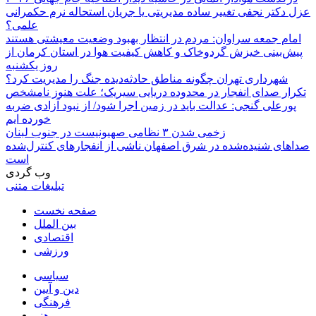
عزل دکتر نجفی تغییر ساده مدیریتی یا جریان استحاله نرم حکمرانی
علمی؟
امام جمعه سراوان: مردم در انتظار بهبود وضعیت معیشتی هستند
پیش‌بینی خیزش گردوخاک و کاهش کیفیت هوا در استان کرمان از
روز یکشنبه
شهرداری تهران چگونه مناطق حادثه‌دیده جنگ را مدیریت کرد؟
تکرار صدای انفجار در محدوده دریایی سیریک؛ علت هنوز نامشخص
پورعلی گنجی: عدالت باید در زمین اجرا شود/ از نبود آزادی ضربه
خورده ایم
زخمی شدن ۳ نظامی صهیونیست در جنوب لبنان
صداهای شنیده‌شده در شرق اصفهان ناشی از انفجارهای کنترل‌شده
است
وب گردی
تبلیغات متنی
صفحه نخست
بین الملل
اقتصادی
ورزشی
سیاسی
دین و آیین
فرهنگی
هنر