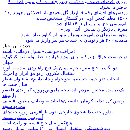
وزرای اقتصاد، صمت و دادگستری در جلسات کمیسیون اصل ۹۰
حاضر می‌شوند
دردسرهای افشای رقم قرارداد گل‌محمدی/ آیا اختلافی وجود دارد؟
۱۵۰۰ معلم کلاس اولی در گلستان مشخص شدند
نام‌نویسی حج تمتع سال ۱۴۰۱ آغاز شد
معرفی بازیگران نمایش «آنتی اویل»
مجوز سفرهای دریایی شناورها و ملوانان گناوه صادر شود
ماهیانه ۴۰۰ هزار تومان به حساب هر نفر واریز می‌شود
جدید ترین اخبار
مراقب حواشی «سلول درمانی» باشید!
درخواست عراق از ترکیه برای تمدید قرارداد خط لوله نفت کرکوک-
جیهان
دو نگاه به فتح مبین/ جبهه ایمان یک فتح راهبردی به دست آورد
استقبال مکرون از توافق ایران و آمریکا
انتخاب «در خیمه حسینیم، خونخواه و جانفداییم» به عنوان شعار
سال هیئت ها
یک نماینده مجلس: مردم باید نتیجه ملموس پروژه کمربندی قلعه‌نو
را ببینند
رئیس کل عدلیه کرمان: دادستان‌ها نباید به وظایف معمول قضایی
محدود شوند
تداوم جذب دانشجوی خارجی بدون بازآفرینی زیرساخت‌های
آموزشی ممکن نیست
هیچ‌کس مثل حاج قاسم تو را نشناخت
دیه شکستگی استخوان امسال به ۴۲۰ میلیون تومان رسید