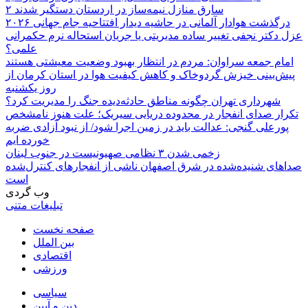
۲ سارق منازل نیمه‌ساز در اردستان دستگیر شدند
درگذشت هوادار آلمانی در حاشیه دیدار افتتاحیه جام جهانی ۲۰۲۶
عزل دکتر نجفی تغییر ساده مدیریتی یا جریان استحاله نرم حکمرانی
علمی؟
امام جمعه سراوان: مردم در انتظار بهبود وضعیت معیشتی هستند
پیش‌بینی خیزش گردوخاک و کاهش کیفیت هوا در استان کرمان از
روز یکشنبه
شهرداری تهران چگونه مناطق حادثه‌دیده جنگ را مدیریت کرد؟
تکرار صدای انفجار در محدوده دریایی سیریک؛ علت هنوز نامشخص
پورعلی گنجی: عدالت باید در زمین اجرا شود/ از نبود آزادی ضربه
خورده ایم
زخمی شدن ۳ نظامی صهیونیست در جنوب لبنان
صداهای شنیده‌شده در شرق اصفهان ناشی از انفجارهای کنترل‌شده
است
وب گردی
تبلیغات متنی
صفحه نخست
بین الملل
اقتصادی
ورزشی
سیاسی
دین و آیین