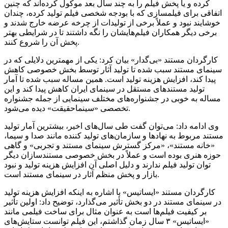
کرده و یا پخش فیلم را به چند سال بعد موکول کرده‌اند که چنین
اتفاقی برای فیلمسازی که با بودجه شخصی فیلم تولید کرده، چندان
خوشایند نبود و عملاً برخی از تولیدات از چرخه عرضه خارج شدند و
برخی دیگر همکاران فیلم‌هایشان را نگه داشتند تا در شرایطی بهتر
پخش آن را شروع کنند.
کارگردان مستند «بی‌گدار» بیان کرد: یکی از مهمترین دلایلی که در
سینمای مستند سبب شده تا تولید آثار توسط بخش خصوصی کاهش
پیدا کند، افزایش هزینه تولید است. همین مساله سبب شده تا آمار
تولید مستندهای مستقل در سینمای ایران کاهش پیدا کند و این
مساله به خوبی در جشنواره‌های مختلف سینمایی از جمله جشنواره
» دیده می‌شود.
تخصصی «
سینماحقیقت
وی ادامه داد: می‌توان گفت طی سال‌های اخیر، بیشترین آمار تولید
مستند مربوط به نهادها و سازمان‌های تولید کننده مانند صدا و سیما،
«خانه مستند»، «مرکز گسترش سینمای مستند و تجربی» و گاهی
حوزه هنری بوده است و عملاً در بخش خصوصی مستندسازان دیگر
توان تولید فیلم ندارند و دلیل اصلی آن افزایش هزینه تولید و نبود
بازار و پخش منظم آثار در سینمای مستند است.
کارگردان مستند «
ایساتیس
» با اشاره به اینکه افزایش هزینه تولید
در سینمای مستند در دو بخش
تأثیر
می‌گذارد، توضیح داد: اولین
تأثیر
بر کیفیت فیلم‌ها است به عنوان مثال برای ساخت فیلمی مانند
«
ایساتیس
» ۳ سال زمان گذاشتم، این فیلم توانست ستایش‌های