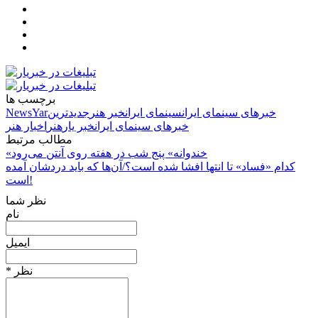
برچسب ها
خبرهای سینمای ایران
سینمای ایران
خبر هنر
جدیدترین
NewsYar
خبرهای سینمای ایران
خبر یار
هنر
اخبار هنر
مطالب مرتبط
«خندوانه» پنج شب در هفته روی آنتن می‌رود
کدام «فساد» تا انتها افشا شده است؟/آن‌ها که باید دردشان آمده
است!
نظر شما
نام
ایمیل
* نظر