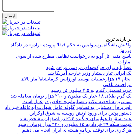
پر بازدید ترین
واکنش باشگاه پرسپولیس به حکم فیفا/ پرونده «رادو» در دادگاه
ورزش
پاسخ منفی تل آویو به درخواست نظامی مطرح شده از سوی
امارات
فضا باید برای حرکت‌های مردمی فراهم شود
یک ایرانی تبار دستیار وزیر خارجه آمریکا شد
انجام ۱۹ هزارعملیات توسط اورژانس کرمانشاه/آمار بالای
مزاحمت تلفنی
خرید تضمینی گندم به ۴.۵ میلیون تن رسید
یک گرم طلای ۱۸ عیار یک میلیون و ۲۱۰ هزار تومان معامله شد
مهمترین شاخصه مکتب «سلیمانی» اخلاص در عمل است
الجزیره از دستیابی به تصاویر گلوله عامل شهادت ابوعاقله خبر داد
دستور پوتین برای ورود ارتش روسیه به شرق اوکراین
علت سقوط هواپیمای جنگنده F۱۴ در اصفهان مشخص شد
قیمت سکه ۲۹ خرداد به ۱۵ میلیون و ۴۳۰ هزار تومان رسید
هر کاری برای توقف برنامه هسته‌ای ایران انجام می دهیم