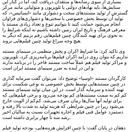
بسیاری از سوی رسانه‌ها و منتقدان دریافت کند، اما در کنار این
ستایش‌ها، باید نهادهای دولتی یا تلویزیون و متولیانی مانند مرکز
گسترش از تولید مستندهای سخت و دشواری مانند «
ایساتیس
»، که
تولید آن توسط بخش خصوصی با سختی‌ها و دشواری‌های فراوان
انجام می‌شود حمایت کنند تا بتوانیم تنوع و تعداد زیادی مستند با
معرفی فرهنگ و تاریخ ایران زمین داشته باشیم نه اینکه شرایط را
به نحوی برای تهیه کنندگان چنین فیلم‌هایی رقم بزنیم که دیگر به
هیچ وجه سراغ تولید چنین فیلم‌هایی نروند.
وی تاکید کرد: ما شرایط اکران و پخش منظمی در سینمای مستند
نداریم که بتوان روی درآمد اکران فیلم‌ها برنامه‌ریزی کرد، تلویزیون
و مراکز تولید فیلم هم عملاً ساخت مستند فاخر را در برنامه ندارند
و این در آینده به ضرر سینمای مستند ایران است.
کارگردان مستند «
اوسیا
» توضیح داد: می‌توان گفت سرمایه گذاری
در چنین مستندهایی توسط بخش خصوصی به نوعی شکست برای
تهیه کننده و سرمایه گذار است. در این میان تولید سینمای مستند
کم کم به سمت مستندهای کم بودجه می‌رود و برخی فیلم‌هایی که
برای تولید آنها سال‌ها زمان صرف می‌شد، کم‌کم از الویت خارج
می‌شود زیرا در چنین شرایطی که هزینه تولید به شدت بالا رفته و
دستمزد عوامل فنی فیلم و اجاره تجهیزات نسبت به سالیان اخیر
رشد سه تا چهار برابری داشته است.
دهقان در پایان گفت: با چنین افزایش هزینه‌هایی، بودجه تولید فیلم