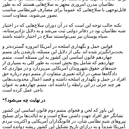
نظامیان مدرن امروزی مجهز به سلاح‌هایی هستند که به طور
قابل‌توجهی با سلاح‌هایی که عموماً برای مصارف غیرنظامی مناسب
تصور می‌شوند، متفاوت است.
نکته جالب توجه این است که در آن دوران سلاح‌هایی که در اختیار
شبه نظامیان بود در دفاتر دولتی ثبت می‌شد و به دلایل نژادپرستانه،
سیاه پوستان نیز نمی‌توانستند سلاح در اختیار داشته باشند.
قوانین حمل و نگهداری اسلحه در آمریکا امروزه گسترده‌تر و
بحث‌برانگیزتر شده
اند
. یکی از دلایل این مسئله،
بازشدن
پای متمم
چهاردهم قانون اساسی این کشور به این مسئله است. متمم
چهاردهم که شامل پنج بخش است، به طور کلی به بسیاری از
جنبه‌های حقوق شهروندان آمریکایی می‌پردازد و در مواردی که
دادگاه‌ها سعی در ارائه تعبیری متفاوت از متمم دوم درباره حق
افراد در حمل و نگهداری اسلحه داشته و قصد اعمال محدودیت‌هایی
هر چند جزئی در این رابطه را داشته
اند
، متمم چهاردهم به عنوان
ناجی عمل کرده است.
*در نهایت چه می‌شود؟
این باور که لحن و فحوای متمم دوم قانون اساسی این کشور
نشانگر حق افراد جهت داشتن سلاح است و نه ایالت‌ها برای تسلیح
نیروهای شبه نظامی شأن، در قانونگذاران آمریکایی و اکثریت مردم
آمریکا شدیداً و به درازای تاریخ تشکیل این کشور ریشه دوانده است.