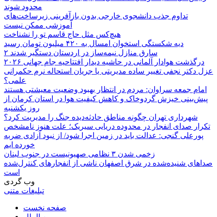
محدود شوند
تداوم جذب دانشجوی خارجی بدون بازآفرینی زیرساخت‌های
آموزشی ممکن نیست
هیچ‌کس مثل حاج قاسم تو را نشناخت
دیه شکستگی استخوان امسال به ۴۲۰ میلیون تومان رسید
۲ سارق منازل نیمه‌ساز در اردستان دستگیر شدند
درگذشت هوادار آلمانی در حاشیه دیدار افتتاحیه جام جهانی ۲۰۲۶
عزل دکتر نجفی تغییر ساده مدیریتی یا جریان استحاله نرم حکمرانی
علمی؟
امام جمعه سراوان: مردم در انتظار بهبود وضعیت معیشتی هستند
پیش‌بینی خیزش گردوخاک و کاهش کیفیت هوا در استان کرمان از
روز یکشنبه
شهرداری تهران چگونه مناطق حادثه‌دیده جنگ را مدیریت کرد؟
تکرار صدای انفجار در محدوده دریایی سیریک؛ علت هنوز نامشخص
پورعلی گنجی: عدالت باید در زمین اجرا شود/ از نبود آزادی ضربه
خورده ایم
زخمی شدن ۳ نظامی صهیونیست در جنوب لبنان
صداهای شنیده‌شده در شرق اصفهان ناشی از انفجارهای کنترل‌شده
است
وب گردی
تبلیغات متنی
صفحه نخست
بین الملل