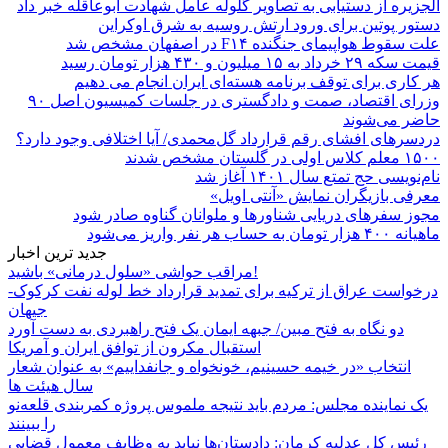
الجزیره از دستیابی به تصاویر گلوله عامل شهادت ابوعاقله خبر داد
دستور پوتین برای ورود ارتش روسیه به شرق اوکراین
علت سقوط هواپیمای جنگنده F۱۴ در اصفهان مشخص شد
قیمت سکه ۲۹ خرداد به ۱۵ میلیون و ۴۳۰ هزار تومان رسید
هر کاری برای توقف برنامه هسته‌ای ایران انجام می دهیم
وزرای اقتصاد، صمت و دادگستری در جلسات کمیسیون اصل ۹۰
حاضر می‌شوند
دردسرهای افشای رقم قرارداد گل‌محمدی/ آیا اختلافی وجود دارد؟
۱۵۰۰ معلم کلاس اولی در گلستان مشخص شدند
نام‌نویسی حج تمتع سال ۱۴۰۱ آغاز شد
معرفی بازیگران نمایش «آنتی اویل»
مجوز سفرهای دریایی شناورها و ملوانان گناوه صادر شود
ماهیانه ۴۰۰ هزار تومان به حساب هر نفر واریز می‌شود
جدید ترین اخبار
مراقب حواشی «سلول درمانی» باشید!
درخواست عراق از ترکیه برای تمدید قرارداد خط لوله نفت کرکوک-
جیهان
دو نگاه به فتح مبین/ جبهه ایمان یک فتح راهبردی به دست آورد
استقبال مکرون از توافق ایران و آمریکا
انتخاب «در خیمه حسینیم، خونخواه و جانفداییم» به عنوان شعار
سال هیئت ها
یک نماینده مجلس: مردم باید نتیجه ملموس پروژه کمربندی قلعه‌نو
را ببینند
رئیس کل عدلیه کرمان: دادستان‌ها نباید به وظایف معمول قضایی