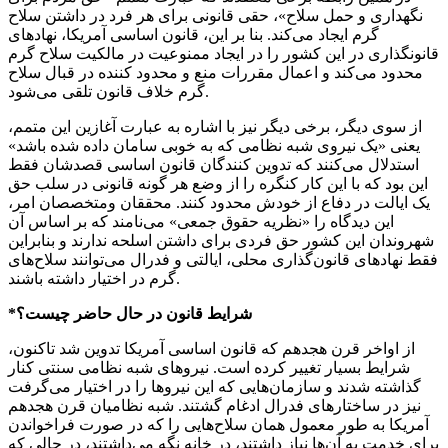
نگهداری و حمل سلاح»، حقی قانونی برای هر فرد در داشتن سلاح
گرم ایجاد می‌کند. بنا بر این، قانون اساسی آمریکا، نهادهای
قانونگذاری در این کشور را در ایجاد ممنوعیت در مالکیت سلاح گرم
محدود می‌کند و اعمال مقررات منع و محدود کننده در قبال سلاح
گرم خلاف قانون تلقی می‌شود.
از سوی دیگر، برخی دیگر نیز با اشاره به عبارت آغازین این متمم،
یعنی «یک نیروی شبه نظامی که به خوبی سامان داده شده باشد»
استدلال می‌کنند که تدوین کنندگان قانون اساسی قصدشان فقط
این بود که با این کار کنگره را از وضع هر گونه قانونی در سلب حق
یک ایالت در دفاع از خودش محدود کنند. محققان
ومتخصصان
امر،
این دیدگاه را «نظریه حقوق جمعی» می‌نامند که بر اساس آن
شهروندان این کشور حق فردی برای داشتن اسلحه ندارند و بنابراین
فقط نهادهای قانون‌گذاری محلی، ایالتی و فدرال می‌توانند سلاح‌های
گرم در اختیار داشته باشند.
*شرایط قانون در حال حاضر چیست؟
از اواخر قرن هجدهم که قانون اساسی آمریکا تدوین شد تاکنون،
شرایط بسیار تغییر کرده است. نیروهای شبه نظامی سنتی کنار
گذاشته شدند و سازمان‌هایی که این نیروها را در اختیار می‌گرفت
نیز در ساختارهای فدرال ادغام گشتند. شبه نظامیان قرن هجدهم
آمریکا به طور معمول همان سلاح‌هایی را که در صورت فراخواندن
برای خدمت به آن‌ها نیاز داشتند، در خانه نگه می‌داشتند، در حالی که