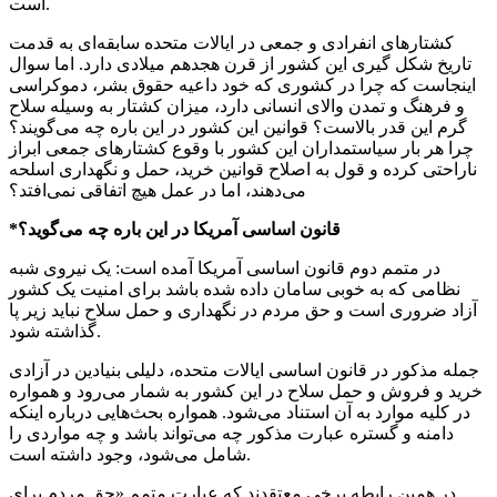
است.
کشتارهای انفرادی و جمعی در ایالات متحده سابقه‌ای به قدمت
تاریخ شکل
گیری
این کشور از قرن هجدهم میلادی دارد. اما سوال
اینجاست که چرا در کشوری که خود داعیه حقوق بشر، دموکراسی
و فرهنگ و تمدن والای انسانی دارد، میزان کشتار به وسیله سلاح
گرم این قدر بالاست؟ قوانین این کشور در این
باره
چه می‌گویند؟
چرا هر بار سیاستمداران این کشور با وقوع کشتارهای جمعی ابراز
ناراحتی کرده و قول به اصلاح قوانین خرید، حمل و نگهداری اسلحه
می‌دهند، اما در عمل هیچ اتفاقی نمی‌افتد؟
*قانون اساسی آمریکا در این
باره
چه می‌گوید؟
در متمم دوم قانون اساسی آمریکا آمده است: یک نیروی شبه
نظامی که به خوبی سامان داده شده باشد برای امنیت یک کشور
آزاد ضروری است و حق مردم در نگهداری و حمل سلاح نباید زیر پا
گذاشته شود.
جمله مذکور در قانون اساسی ایالات متحده، دلیلی بنیادین در آزادی
خرید و فروش و حمل سلاح در این کشور به شمار می‌رود و همواره
در کلیه موارد به آن استناد می‌شود. همواره بحث‌هایی درباره اینکه
دامنه و گستره عبارت مذکور چه می‌تواند باشد و چه مواردی را
شامل می‌شود، وجود داشته است.
در همین رابطه برخی معتقدند که عبارت متمم «حق مردم برای