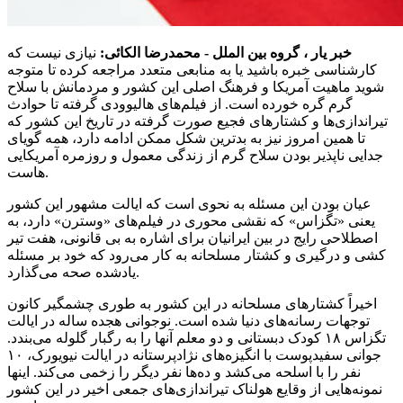
خبر یار ، گروه بین
الملل
-
محمدرضا
الکائی
:
نیازی نیست که
کارشناسی خبره باشید یا به منابعی متعدد مراجعه کرده تا متوجه
شوید ماهیت آمریکا و فرهنگ اصلی این کشور و مردمانش با سلاح
گرم گره خورده است. از فیلم‌های هالیوودی گرفته تا حوادث
تیراندازی‌ها و کشتارهای فجیع صورت گرفته در تاریخ این کشور که
تا همین امروز نیز به بدترین شکل ممکن ادامه دارد، همه گویای
جدایی ناپذیر بودن سلاح گرم از زندگی معمول و روزمره آمریکایی
.
هاست
عیان بودن این مسئله به نحوی است که ایالت مشهور این کشور
یعنی «تگزاس» که نقشی محوری در فیلم‌های «وسترن» دارد، به
اصطلاحی رایج در بین ایرانیان برای اشاره به بی قانونی، هفت تیر
کشی و درگیری و کشتار مسلحانه به کار می‌رود که خود بر مسئله
یادشده صحه می‌گذارد.
اخیراً کشتارهای مسلحانه در این کشور به طوری چشمگیر کانون
توجهات رسانه‌های دنیا شده است. نوجوانی هجده ساله در ایالت
تگزاس ۱۸ کودک دبستانی و دو معلم آنها را به رگبار گلوله می‌بندد.
جوانی سفیدپوست با انگیزه‌های نژادپرستانه در ایالت نیویورک، ۱۰
نفر را با اسلحه می‌کشد و ده‌ها نفر دیگر را زخمی می‌کند. اینها
نمونه‌هایی از وقایع هولناک تیراندازی‌های جمعی اخیر در این کشور