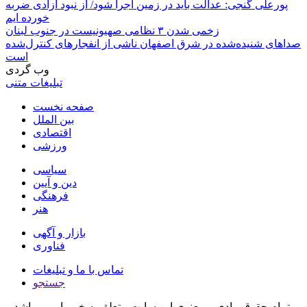
پورعلی گنجی: عدالت باید در زمین اجرا شود/ از نبود آزادی ضربه
خورده ایم
زخمی شدن ۳ نظامی صهیونیست در جنوب لبنان
صداهای شنیده‌شده در شرق اصفهان ناشی از انفجارهای کنترل‌شده
است
وب گردی
تبلیغات متنی
صفحه نخست
بین الملل
اقتصادی
ورزشی
سیاسی
دین و آیین
فرهنگی
هنر
بازار و آگهی
فناوری
تماس با ما و تبلیغات
جستجو
تمام حقوق مادی و معنوی این سایت متعلق به خبر یار می باشد و