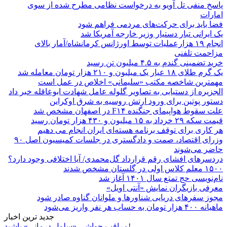
پاسخ منفی تل آویو به درخواست نظامی مطرح شده از سوی
امارات
فضا باید برای حرکت‌های مردمی فراهم شود
یک ایرانی تبار دستیار وزیر خارجه آمریکا شد
انجام ۱۹ هزارعملیات توسط اورژانس کرمانشاه/آمار بالای
مزاحمت تلفنی
خرید تضمینی گندم به ۴.۵ میلیون تن رسید
یک گرم طلای ۱۸ عیار یک میلیون و ۲۱۰ هزار تومان معامله شد
مهمترین شاخصه مکتب «سلیمانی» اخلاص در عمل است
الجزیره از دستیابی به تصاویر گلوله عامل شهادت ابوعاقله خبر داد
دستور پوتین برای ورود ارتش روسیه به شرق اوکراین
علت سقوط هواپیمای جنگنده F۱۴ در اصفهان مشخص شد
قیمت سکه ۲۹ خرداد به ۱۵ میلیون و ۴۳۰ هزار تومان رسید
هر کاری برای توقف برنامه هسته‌ای ایران انجام می دهیم
وزرای اقتصاد، صمت و دادگستری در جلسات کمیسیون اصل ۹۰
حاضر می‌شوند
دردسرهای افشای رقم قرارداد گل‌محمدی/ آیا اختلافی وجود دارد؟
۱۵۰۰ معلم کلاس اولی در گلستان مشخص شدند
نام‌نویسی حج تمتع سال ۱۴۰۱ آغاز شد
معرفی بازیگران نمایش «آنتی اویل»
مجوز سفرهای دریایی شناورها و ملوانان گناوه صادر شود
ماهیانه ۴۰۰ هزار تومان به حساب هر نفر واریز می‌شود
جدید ترین اخبار
مراقب حواشی «سلول درمانی» باشید!