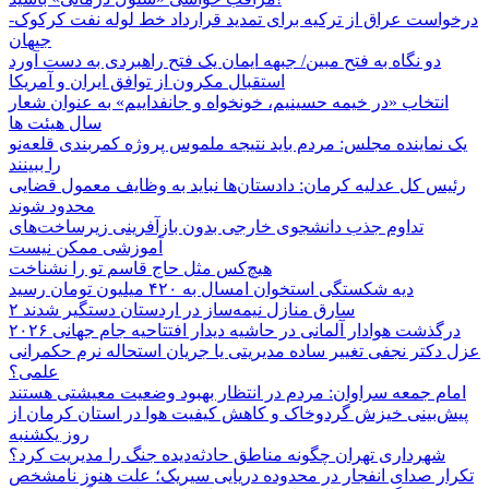
درخواست عراق از ترکیه برای تمدید قرارداد خط لوله نفت کرکوک-
جیهان
دو نگاه به فتح مبین/ جبهه ایمان یک فتح راهبردی به دست آورد
استقبال مکرون از توافق ایران و آمریکا
انتخاب «در خیمه حسینیم، خونخواه و جانفداییم» به عنوان شعار
سال هیئت ها
یک نماینده مجلس: مردم باید نتیجه ملموس پروژه کمربندی قلعه‌نو
را ببینند
رئیس کل عدلیه کرمان: دادستان‌ها نباید به وظایف معمول قضایی
محدود شوند
تداوم جذب دانشجوی خارجی بدون بازآفرینی زیرساخت‌های
آموزشی ممکن نیست
هیچ‌کس مثل حاج قاسم تو را نشناخت
دیه شکستگی استخوان امسال به ۴۲۰ میلیون تومان رسید
۲ سارق منازل نیمه‌ساز در اردستان دستگیر شدند
درگذشت هوادار آلمانی در حاشیه دیدار افتتاحیه جام جهانی ۲۰۲۶
عزل دکتر نجفی تغییر ساده مدیریتی یا جریان استحاله نرم حکمرانی
علمی؟
امام جمعه سراوان: مردم در انتظار بهبود وضعیت معیشتی هستند
پیش‌بینی خیزش گردوخاک و کاهش کیفیت هوا در استان کرمان از
روز یکشنبه
شهرداری تهران چگونه مناطق حادثه‌دیده جنگ را مدیریت کرد؟
تکرار صدای انفجار در محدوده دریایی سیریک؛ علت هنوز نامشخص