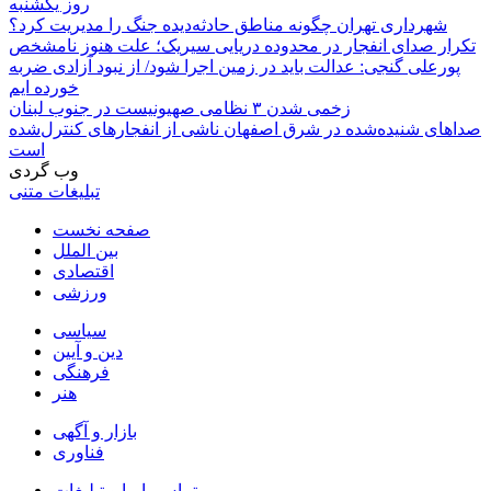
روز یکشنبه
شهرداری تهران چگونه مناطق حادثه‌دیده جنگ را مدیریت کرد؟
تکرار صدای انفجار در محدوده دریایی سیریک؛ علت هنوز نامشخص
پورعلی گنجی: عدالت باید در زمین اجرا شود/ از نبود آزادی ضربه
خورده ایم
زخمی شدن ۳ نظامی صهیونیست در جنوب لبنان
صداهای شنیده‌شده در شرق اصفهان ناشی از انفجارهای کنترل‌شده
است
وب گردی
تبلیغات متنی
صفحه نخست
بین الملل
اقتصادی
ورزشی
سیاسی
دین و آیین
فرهنگی
هنر
بازار و آگهی
فناوری
تماس با ما و تبلیغات