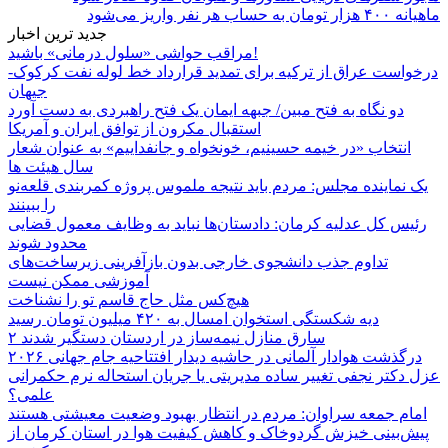
ماهیانه ۴۰۰ هزار تومان به حساب هر نفر واریز می‌شود
جدید ترین اخبار
مراقب حواشی «سلول درمانی» باشید!
درخواست عراق از ترکیه برای تمدید قرارداد خط لوله نفت کرکوک-
جیهان
دو نگاه به فتح مبین/ جبهه ایمان یک فتح راهبردی به دست آورد
استقبال مکرون از توافق ایران و آمریکا
انتخاب «در خیمه حسینیم، خونخواه و جانفداییم» به عنوان شعار
سال هیئت ها
یک نماینده مجلس: مردم باید نتیجه ملموس پروژه کمربندی قلعه‌نو
را ببینند
رئیس کل عدلیه کرمان: دادستان‌ها نباید به وظایف معمول قضایی
محدود شوند
تداوم جذب دانشجوی خارجی بدون بازآفرینی زیرساخت‌های
آموزشی ممکن نیست
هیچ‌کس مثل حاج قاسم تو را نشناخت
دیه شکستگی استخوان امسال به ۴۲۰ میلیون تومان رسید
۲ سارق منازل نیمه‌ساز در اردستان دستگیر شدند
درگذشت هوادار آلمانی در حاشیه دیدار افتتاحیه جام جهانی ۲۰۲۶
عزل دکتر نجفی تغییر ساده مدیریتی یا جریان استحاله نرم حکمرانی
علمی؟
امام جمعه سراوان: مردم در انتظار بهبود وضعیت معیشتی هستند
پیش‌بینی خیزش گردوخاک و کاهش کیفیت هوا در استان کرمان از