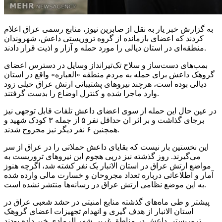
به گزارش خبر یار به نقل از صابرین نیوز، منابع رسمی عراق اعلام
کردند که اعضای بازمانده از گروه تروریستی داعش، شهروندان
را مورد حمله و آزار و اذیت قرار دادند.
منطقه‌ای در استان
دیالی
بمب‌های دست‌ساز و سلاح تک‌تیرانداز وسایل در دسترس اعضای
گروهک داعش برای حمله به مردم منطقه «
العباره
» واقع در استان
دیالی
بوده است، هرچند نیروهای پشتیبانی ارتش عراق خیلی زود
گرفتند.
وارد ماجرا شده و کنترل اوضاع را
بدست
در عین حال این حمله از سوی اعضای داعش تلفات قابل توجهی نیز
برجای گذاشت و بر اثر
ان
حداقل نفر ۵ از جمله ۳ کودک شهید و
همچنین ۶ نفر دیگر نیز مجروح شدند.
این نخستین بار نیست که بقایای داعش حملاتی را در عراق از سر
می‌گیرند. روز گذشته نیز
درپی
هجوم این نیروهای تروریست به
مواضع ارتش عراق در استان
الانبار
یک نفر کشته شد، اگرچه هنوز
آمار و اطلاعاتی درباره تعداد مجروحان و خسارت مالی وارده شده
به این موضع نظامی ارتش عراق در رسانه‌ها منتشر نشده است.
پیشتر
و طی ماه‌های گذشته منابع امنیتی در
حشد
شعبی عراق در
استان
الانبار
از هدف
گیری
و انهدام تجهیزات اعضای گروهک
خبر داده بودند.
تروریستی داعش در مناطق غربی شهر
الرمادی