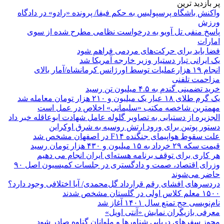
پر بازدید ترین
واکنش باشگاه پرسپولیس به حکم فیفا/ پرونده «رادو» در دادگاه
ورزش
پاسخ منفی تل آویو به درخواست نظامی مطرح شده از سوی
امارات
فضا باید برای حرکت‌های مردمی فراهم شود
یک ایرانی تبار دستیار وزیر خارجه آمریکا شد
انجام ۱۹ هزارعملیات توسط اورژانس کرمانشاه/آمار بالای
مزاحمت تلفنی
خرید تضمینی گندم به ۴.۵ میلیون تن رسید
یک گرم طلای ۱۸ عیار یک میلیون و ۲۱۰ هزار تومان معامله شد
مهمترین شاخصه مکتب «سلیمانی» اخلاص در عمل است
الجزیره از دستیابی به تصاویر گلوله عامل شهادت ابوعاقله خبر داد
دستور پوتین برای ورود ارتش روسیه به شرق اوکراین
علت سقوط هواپیمای جنگنده F۱۴ در اصفهان مشخص شد
قیمت سکه ۲۹ خرداد به ۱۵ میلیون و ۴۳۰ هزار تومان رسید
هر کاری برای توقف برنامه هسته‌ای ایران انجام می دهیم
وزرای اقتصاد، صمت و دادگستری در جلسات کمیسیون اصل ۹۰
حاضر می‌شوند
دردسرهای افشای رقم قرارداد گل‌محمدی/ آیا اختلافی وجود دارد؟
۱۵۰۰ معلم کلاس اولی در گلستان مشخص شدند
نام‌نویسی حج تمتع سال ۱۴۰۱ آغاز شد
معرفی بازیگران نمایش «آنتی اویل»
مجوز سفرهای دریایی شناورها و ملوانان گناوه صادر شود