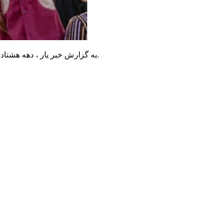
به گزارش خبر یار ، دهه هشتادی و نودی‌ها در حرم حضرت زینب سلام الله علیها سرود «سلام فرمانده» را اجرا کردند که مورد استقبال بسیاری از زائران حرم قرار گرفت.