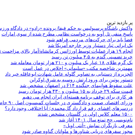
پر بازدید ترین
واکنش باشگاه پرسپولیس به حکم فیفا/ پرونده «رادو» در دادگاه ورز
پاسخ منفی تل آویو به درخواست نظامی مطرح شده از سوی امارات
فضا باید برای حرکت‌های مردمی فراهم شود
یک ایرانی تبار دستیار وزیر خارجه آمریکا شد
انجام ۱۹ هزارعملیات توسط اورژانس کرمانشاه/آمار بالای مزاحمت تلفنی
خرید تضمینی گندم به ۴.۵ میلیون تن رسید
یک گرم طلای ۱۸ عیار یک میلیون و ۲۱۰ هزار تومان معامله شد
مهمترین شاخصه مکتب «سلیمانی» اخلاص در عمل است
الجزیره از دستیابی به تصاویر گلوله عامل شهادت ابوعاقله خبر داد
دستور پوتین برای ورود ارتش روسیه به شرق اوکراین
علت سقوط هواپیمای جنگنده F۱۴ در اصفهان مشخص شد
قیمت سکه ۲۹ خرداد به ۱۵ میلیون و ۴۳۰ هزار تومان رسید
هر کاری برای توقف برنامه هسته‌ای ایران انجام می دهیم
وزرای اقتصاد، صمت و دادگستری در جلسات کمیسیون اصل ۹۰ حاضر می‌شوند
دردسرهای افشای رقم قرارداد گل‌محمدی/ آیا اختلافی وجود دارد؟
۱۵۰۰ معلم کلاس اولی در گلستان مشخص شدند
نام‌نویسی حج تمتع سال ۱۴۰۱ آغاز شد
معرفی بازیگران نمایش «آنتی اویل»
مجوز سفرهای دریایی شناورها و ملوانان گناوه صادر شود