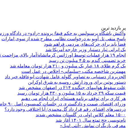
پر بازدید ترین
واکنش باشگاه پرسپولیس به حکم فیفا/ پرونده «رادو» در دادگاه ورز
پاسخ منفی تل آویو به درخواست نظامی مطرح شده از سوی امارات
فضا باید برای حرکت‌های مردمی فراهم شود
یک ایرانی تبار دستیار وزیر خارجه آمریکا شد
انجام ۱۹ هزارعملیات توسط اورژانس کرمانشاه/آمار بالای مزاحمت تلفنی
خرید تضمینی گندم به ۴.۵ میلیون تن رسید
یک گرم طلای ۱۸ عیار یک میلیون و ۲۱۰ هزار تومان معامله شد
مهمترین شاخصه مکتب «سلیمانی» اخلاص در عمل است
الجزیره از دستیابی به تصاویر گلوله عامل شهادت ابوعاقله خبر داد
دستور پوتین برای ورود ارتش روسیه به شرق اوکراین
علت سقوط هواپیمای جنگنده F۱۴ در اصفهان مشخص شد
قیمت سکه ۲۹ خرداد به ۱۵ میلیون و ۴۳۰ هزار تومان رسید
هر کاری برای توقف برنامه هسته‌ای ایران انجام می دهیم
وزرای اقتصاد، صمت و دادگستری در جلسات کمیسیون اصل ۹۰ حاضر می‌شوند
دردسرهای افشای رقم قرارداد گل‌محمدی/ آیا اختلافی وجود دارد؟
۱۵۰۰ معلم کلاس اولی در گلستان مشخص شدند
نام‌نویسی حج تمتع سال ۱۴۰۱ آغاز شد
معرفی بازیگران نمایش «آنتی اویل»