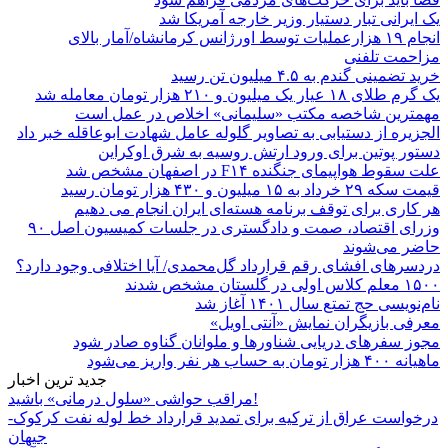
یک ایرانی تبار دستیار وزیر خارجه آمریکا شد
انجام ۱۹ هزارعملیات توسط اورژانس کرمانشاه/آمار بالای
مزاحمت تلفنی
خرید تضمینی گندم به ۴.۵ میلیون تن رسید
یک گرم طلای ۱۸ عیار یک میلیون و ۲۱۰ هزار تومان معامله شد
مهمترین شاخصه مکتب «سلیمانی» اخلاص در عمل است
الجزیره از دستیابی به تصاویر گلوله عامل شهادت ابوعاقله خبر داد
دستور پوتین برای ورود ارتش روسیه به شرق اوکراین
علت سقوط هواپیمای جنگنده F۱۴ در اصفهان مشخص شد
قیمت سکه ۲۹ خرداد به ۱۵ میلیون و ۴۳۰ هزار تومان رسید
هر کاری برای توقف برنامه هسته‌ای ایران انجام می دهیم
وزرای اقتصاد، صمت و دادگستری در جلسات کمیسیون اصل ۹۰
حاضر می‌شوند
دردسرهای افشای رقم قرارداد گل‌محمدی/ آیا اختلافی وجود دارد؟
۱۵۰۰ معلم کلاس اولی در گلستان مشخص شدند
نام‌نویسی حج تمتع سال ۱۴۰۱ آغاز شد
معرفی بازیگران نمایش «آنتی اویل»
مجوز سفرهای دریایی شناورها و ملوانان گناوه صادر شود
ماهیانه ۴۰۰ هزار تومان به حساب هر نفر واریز می‌شود
جدید ترین اخبار
مراقب حواشی «سلول درمانی» باشید!
درخواست عراق از ترکیه برای تمدید قرارداد خط لوله نفت کرکوک-
جیهان