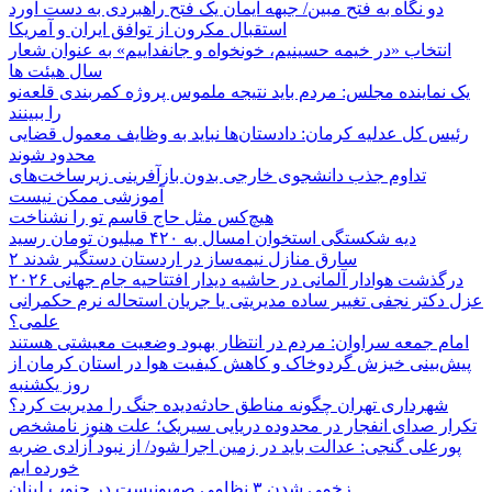
دو نگاه به فتح مبین/ جبهه ایمان یک فتح راهبردی به دست آورد
استقبال مکرون از توافق ایران و آمریکا
انتخاب «در خیمه حسینیم، خونخواه و جانفداییم» به عنوان شعار
سال هیئت ها
یک نماینده مجلس: مردم باید نتیجه ملموس پروژه کمربندی قلعه‌نو
را ببینند
رئیس کل عدلیه کرمان: دادستان‌ها نباید به وظایف معمول قضایی
محدود شوند
تداوم جذب دانشجوی خارجی بدون بازآفرینی زیرساخت‌های
آموزشی ممکن نیست
هیچ‌کس مثل حاج قاسم تو را نشناخت
دیه شکستگی استخوان امسال به ۴۲۰ میلیون تومان رسید
۲ سارق منازل نیمه‌ساز در اردستان دستگیر شدند
درگذشت هوادار آلمانی در حاشیه دیدار افتتاحیه جام جهانی ۲۰۲۶
عزل دکتر نجفی تغییر ساده مدیریتی یا جریان استحاله نرم حکمرانی
علمی؟
امام جمعه سراوان: مردم در انتظار بهبود وضعیت معیشتی هستند
پیش‌بینی خیزش گردوخاک و کاهش کیفیت هوا در استان کرمان از
روز یکشنبه
شهرداری تهران چگونه مناطق حادثه‌دیده جنگ را مدیریت کرد؟
تکرار صدای انفجار در محدوده دریایی سیریک؛ علت هنوز نامشخص
پورعلی گنجی: عدالت باید در زمین اجرا شود/ از نبود آزادی ضربه
خورده ایم
زخمی شدن ۳ نظامی صهیونیست در جنوب لبنان