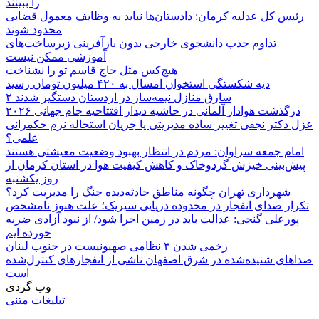
را ببینند
رئیس کل عدلیه کرمان: دادستان‌ها نباید به وظایف معمول قضایی
محدود شوند
تداوم جذب دانشجوی خارجی بدون بازآفرینی زیرساخت‌های
آموزشی ممکن نیست
هیچ‌کس مثل حاج قاسم تو را نشناخت
دیه شکستگی استخوان امسال به ۴۲۰ میلیون تومان رسید
۲ سارق منازل نیمه‌ساز در اردستان دستگیر شدند
درگذشت هوادار آلمانی در حاشیه دیدار افتتاحیه جام جهانی ۲۰۲۶
عزل دکتر نجفی تغییر ساده مدیریتی یا جریان استحاله نرم حکمرانی
علمی؟
امام جمعه سراوان: مردم در انتظار بهبود وضعیت معیشتی هستند
پیش‌بینی خیزش گردوخاک و کاهش کیفیت هوا در استان کرمان از
روز یکشنبه
شهرداری تهران چگونه مناطق حادثه‌دیده جنگ را مدیریت کرد؟
تکرار صدای انفجار در محدوده دریایی سیریک؛ علت هنوز نامشخص
پورعلی گنجی: عدالت باید در زمین اجرا شود/ از نبود آزادی ضربه
خورده ایم
زخمی شدن ۳ نظامی صهیونیست در جنوب لبنان
صداهای شنیده‌شده در شرق اصفهان ناشی از انفجارهای کنترل‌شده
است
وب گردی
تبلیغات متنی