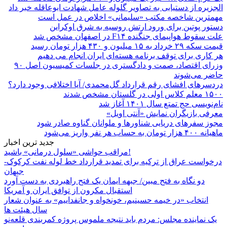
الجزیره از دستیابی به تصاویر گلوله عامل شهادت ابوعاقله خبر داد
مهمترین شاخصه مکتب «سلیمانی» اخلاص در عمل است
دستور پوتین برای ورود ارتش روسیه به شرق اوکراین
علت سقوط هواپیمای جنگنده F۱۴ در اصفهان مشخص شد
قیمت سکه ۲۹ خرداد به ۱۵ میلیون و ۴۳۰ هزار تومان رسید
هر کاری برای توقف برنامه هسته‌ای ایران انجام می دهیم
وزرای اقتصاد، صمت و دادگستری در جلسات کمیسیون اصل ۹۰
حاضر می‌شوند
دردسرهای افشای رقم قرارداد گل‌محمدی/ آیا اختلافی وجود دارد؟
۱۵۰۰ معلم کلاس اولی در گلستان مشخص شدند
نام‌نویسی حج تمتع سال ۱۴۰۱ آغاز شد
معرفی بازیگران نمایش «آنتی اویل»
مجوز سفرهای دریایی شناورها و ملوانان گناوه صادر شود
ماهیانه ۴۰۰ هزار تومان به حساب هر نفر واریز می‌شود
جدید ترین اخبار
مراقب حواشی «سلول درمانی» باشید!
درخواست عراق از ترکیه برای تمدید قرارداد خط لوله نفت کرکوک-
جیهان
دو نگاه به فتح مبین/ جبهه ایمان یک فتح راهبردی به دست آورد
استقبال مکرون از توافق ایران و آمریکا
انتخاب «در خیمه حسینیم، خونخواه و جانفداییم» به عنوان شعار
سال هیئت ها
یک نماینده مجلس: مردم باید نتیجه ملموس پروژه کمربندی قلعه‌نو