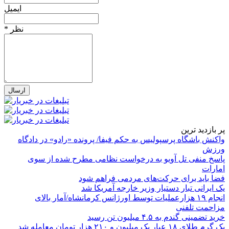
ایمیل
* نظر
پر بازدید ترین
واکنش باشگاه پرسپولیس به حکم فیفا/ پرونده «رادو» در دادگاه
ورزش
پاسخ منفی تل آویو به درخواست نظامی مطرح شده از سوی
امارات
فضا باید برای حرکت‌های مردمی فراهم شود
یک ایرانی تبار دستیار وزیر خارجه آمریکا شد
انجام ۱۹ هزارعملیات توسط اورژانس کرمانشاه/آمار بالای
مزاحمت تلفنی
خرید تضمینی گندم به ۴.۵ میلیون تن رسید
یک گرم طلای ۱۸ عیار یک میلیون و ۲۱۰ هزار تومان معامله شد