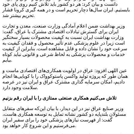
دانست و بیان کرد: هر دو کشور باید تلاش کنیم روی پای خود
بایستیم. ایران سال‌ها دچار تحریم است و در همه
گیری
کرونا فشار
تحریم بیشتر شد.
وزیر بهداشت ضمن اعلام آمادگی وزارت صنعت، معدن و تجارت
ایران برای گسترش تبادلات اقتصادی مشترک با عراق، گفت:
وزارت بهداشت ایران نسبت به کیفیت محصولات بسیار سختگیر
است زیرا در علوم پزشکی عدم تأثیر محصول و فقدان کیفیت به
سرعت خود را نشان داده و قابل مشاهده است. بنابراین از کیفیت
خدمات و محصولات پزشکی به لحاظ شرعی و قانونی نباید کوتاه
بیایم.
عین اللهی افزود: عراق در اولویت همکاری‌های اقتصادی ماست و
همان طور که پروژه تولید واکسن
پاستوکوواک
را با کوبایی‌ها انجام
دادیم، امکان سرمایه گذاری مشترک عراق و ایران نیز در عرصه
سلامت وجود دارد.
تلاش می‌کنیم همکاری صنعتی ممتازی را با ایران رقم بزنیم
وزیر صنایع عراق نیز در این دیدار، با بیان این‌که سفرهای متقابل
مسئولان بلندپایه دو کشور نشانه تمایل به توسعه همکاری
هاست
،
گفت: از فهرست نیازهای پزشکی خود را برای سفیر ایران
می‌فرستیم و این شروع کار خواهد بود.