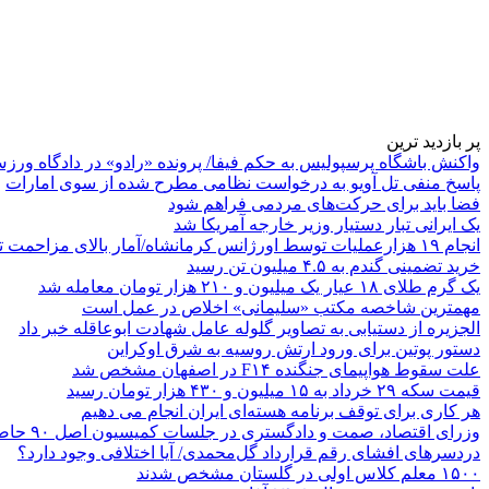
پر بازدید ترین
واکنش باشگاه پرسپولیس به حکم فیفا/ پرونده «رادو» در دادگاه ورز
پاسخ منفی تل آویو به درخواست نظامی مطرح شده از سوی امارات
فضا باید برای حرکت‌های مردمی فراهم شود
یک ایرانی تبار دستیار وزیر خارجه آمریکا شد
انجام ۱۹ هزارعملیات توسط اورژانس کرمانشاه/آمار بالای مزاحمت تلفنی
خرید تضمینی گندم به ۴.۵ میلیون تن رسید
یک گرم طلای ۱۸ عیار یک میلیون و ۲۱۰ هزار تومان معامله شد
مهمترین شاخصه مکتب «سلیمانی» اخلاص در عمل است
الجزیره از دستیابی به تصاویر گلوله عامل شهادت ابوعاقله خبر داد
دستور پوتین برای ورود ارتش روسیه به شرق اوکراین
علت سقوط هواپیمای جنگنده F۱۴ در اصفهان مشخص شد
قیمت سکه ۲۹ خرداد به ۱۵ میلیون و ۴۳۰ هزار تومان رسید
هر کاری برای توقف برنامه هسته‌ای ایران انجام می دهیم
وزرای اقتصاد، صمت و دادگستری در جلسات کمیسیون اصل ۹۰ حاضر می‌شوند
دردسرهای افشای رقم قرارداد گل‌محمدی/ آیا اختلافی وجود دارد؟
۱۵۰۰ معلم کلاس اولی در گلستان مشخص شدند