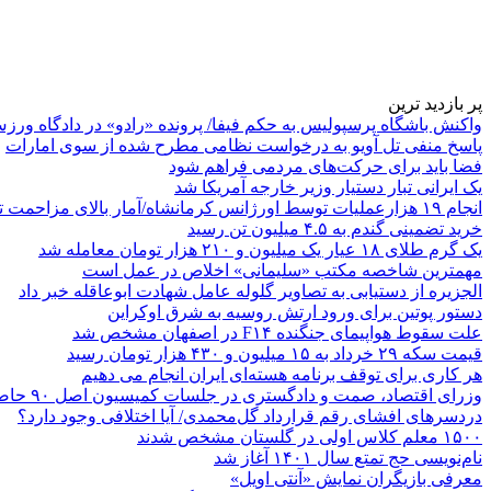
پر بازدید ترین
واکنش باشگاه پرسپولیس به حکم فیفا/ پرونده «رادو» در دادگاه ورز
پاسخ منفی تل آویو به درخواست نظامی مطرح شده از سوی امارات
فضا باید برای حرکت‌های مردمی فراهم شود
یک ایرانی تبار دستیار وزیر خارجه آمریکا شد
انجام ۱۹ هزارعملیات توسط اورژانس کرمانشاه/آمار بالای مزاحمت تلفنی
خرید تضمینی گندم به ۴.۵ میلیون تن رسید
یک گرم طلای ۱۸ عیار یک میلیون و ۲۱۰ هزار تومان معامله شد
مهمترین شاخصه مکتب «سلیمانی» اخلاص در عمل است
الجزیره از دستیابی به تصاویر گلوله عامل شهادت ابوعاقله خبر داد
دستور پوتین برای ورود ارتش روسیه به شرق اوکراین
علت سقوط هواپیمای جنگنده F۱۴ در اصفهان مشخص شد
قیمت سکه ۲۹ خرداد به ۱۵ میلیون و ۴۳۰ هزار تومان رسید
هر کاری برای توقف برنامه هسته‌ای ایران انجام می دهیم
وزرای اقتصاد، صمت و دادگستری در جلسات کمیسیون اصل ۹۰ حاضر می‌شوند
دردسرهای افشای رقم قرارداد گل‌محمدی/ آیا اختلافی وجود دارد؟
۱۵۰۰ معلم کلاس اولی در گلستان مشخص شدند
نام‌نویسی حج تمتع سال ۱۴۰۱ آغاز شد
معرفی بازیگران نمایش «آنتی اویل»