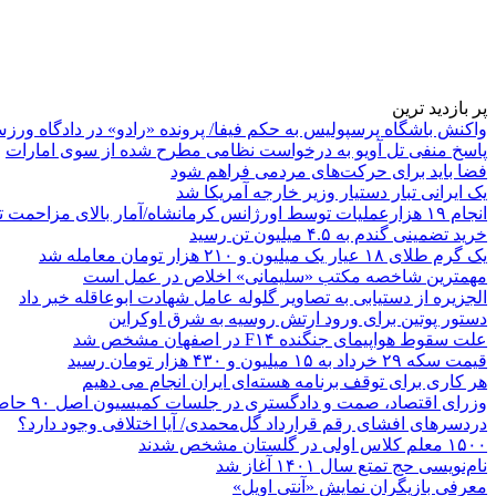
پر بازدید ترین
واکنش باشگاه پرسپولیس به حکم فیفا/ پرونده «رادو» در دادگاه ورز
پاسخ منفی تل آویو به درخواست نظامی مطرح شده از سوی امارات
فضا باید برای حرکت‌های مردمی فراهم شود
یک ایرانی تبار دستیار وزیر خارجه آمریکا شد
انجام ۱۹ هزارعملیات توسط اورژانس کرمانشاه/آمار بالای مزاحمت تلفنی
خرید تضمینی گندم به ۴.۵ میلیون تن رسید
یک گرم طلای ۱۸ عیار یک میلیون و ۲۱۰ هزار تومان معامله شد
مهمترین شاخصه مکتب «سلیمانی» اخلاص در عمل است
الجزیره از دستیابی به تصاویر گلوله عامل شهادت ابوعاقله خبر داد
دستور پوتین برای ورود ارتش روسیه به شرق اوکراین
علت سقوط هواپیمای جنگنده F۱۴ در اصفهان مشخص شد
قیمت سکه ۲۹ خرداد به ۱۵ میلیون و ۴۳۰ هزار تومان رسید
هر کاری برای توقف برنامه هسته‌ای ایران انجام می دهیم
وزرای اقتصاد، صمت و دادگستری در جلسات کمیسیون اصل ۹۰ حاضر می‌شوند
دردسرهای افشای رقم قرارداد گل‌محمدی/ آیا اختلافی وجود دارد؟
۱۵۰۰ معلم کلاس اولی در گلستان مشخص شدند
نام‌نویسی حج تمتع سال ۱۴۰۱ آغاز شد
معرفی بازیگران نمایش «آنتی اویل»