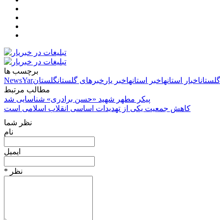
برچسب ها
لستان
اخبار استانها
خبر استانها
خبر یار
خبرهای گلستان
گلستان
NewsYar
مطالب مرتبط
پیکر مطهر شهید «حسن برادری» شناسایی شد
کاهش جمعیت یکی از تهدیدات اساسی انقلاب اسلامی است
نظر شما
نام
ایمیل
* نظر