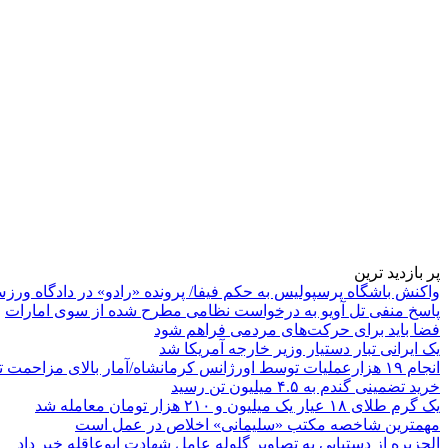
پر بازدید ترین
واکنش باشگاه پرسپولیس به حکم فیفا/ پرونده «رادو» در دادگاه ورز
پاسخ منفی تل آویو به درخواست نظامی مطرح شده از سوی امارات
فضا باید برای حرکت‌های مردمی فراهم شود
یک ایرانی تبار دستیار وزیر خارجه آمریکا شد
انجام ۱۹ هزارعملیات توسط اورژانس کرمانشاه/آمار بالای مزاحمت تلفنی
خرید تضمینی گندم به ۴.۵ میلیون تن رسید
یک گرم طلای ۱۸ عیار یک میلیون و ۲۱۰ هزار تومان معامله شد
مهمترین شاخصه مکتب «سلیمانی» اخلاص در عمل است
الجزیره از دستیابی به تصاویر گلوله عامل شهادت ابوعاقله خبر داد