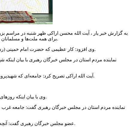
به گزارش خبر یار ، آیت الله محسن اراکی ظهر شنبه در مراسم ب
برای همه ملت‌ها و مسلمانان جهان می‌خواست و با این تفکر انقلاب اسلامی را رهبری کرد و به پیروزی رساند، انقلابی که برای تمام آزادی خواهان جهان الگو بوده و هست.
وی افزود: کار عظیمی که حضرت امام خمینی (ره) انجام دادند نیاز به تحلیل و شناخت عمیق‌تر دارد و ما وظیفه داریم در نگهداری این امانت بزرگ و حمایت از این دستاورد عظیم کوشا باشیم.
نماینده مردم استان در مجلس خبرگان رهبری با بیان اینکه شه
آیت الله اراکی تصریح کرد: جامعه‌ای که شهیدپرور است و برای احقاق حق الهی و دفاع از ارزش‌ها آماده شهادت است به هیچ وجه شکست نخواهد خورد و به به هیچ عنوان متوقف نخواهد شد.
وی با بیان اینکه روزهای اقتدار اقتصادی در پیش است، افزود: با همت مردم و مسئولان از مشکلات اقتصادی هم گذر خواهیم کرد و روزهای خوشی را در پیش داریم.
نماینده مردم استان در مجلس خبرگان رهبری گفت: جامعه غرب در 
عضو مجلس خبرگان رهبری گفت: آنچه امروز در جامعه بین‌المللی قابل مشاهده است مرگ حیات حقیقی انسانی است و اسلام آمده است تا حیات انسانی را به جهانیان عرضه کند.