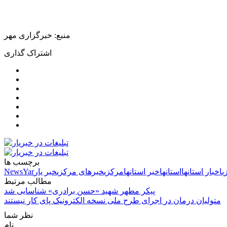
منبع: خبرگزاری مهر
اشتراک گذاری
برچسب ها
ی
اخبار استانها
استانها
خبر استانها
مرکزی
خبرهای مرکزی
خبر یار
NewsYar
مطالب مرتبط
پیکر مطهر شهید «حسن برادری» شناسایی شد
متولیان درمان در اجرای طرح ملی نسخه الکترونیک پای کار نیستند
نظر شما
نام