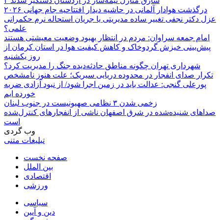
۲ سارق منازل نیمه‌ساز در اردستان دستگیر شدند
درگذشت هوادار آلمانی در حاشیه دیدار افتتاحیه جام جهانی ۲۰۲۶
عزل دکتر نجفی تغییر ساده مدیریتی یا جریان استحاله نرم حکمرانی
علمی؟
امام جمعه سراوان: مردم در انتظار بهبود وضعیت معیشتی هستند
پیش‌بینی خیزش گردوخاک و کاهش کیفیت هوا در استان کرمان از
روز یکشنبه
شهرداری تهران چگونه مناطق حادثه‌دیده جنگ را مدیریت کرد؟
تکرار صدای انفجار در محدوده دریایی سیریک؛ علت هنوز نامشخص
پورعلی گنجی: عدالت باید در زمین اجرا شود/ از نبود آزادی ضربه
خورده ایم
زخمی شدن ۳ نظامی صهیونیست در جنوب لبنان
صداهای شنیده‌شده در شرق اصفهان ناشی از انفجارهای کنترل‌شده
است
وب گردی
تبلیغات متنی
صفحه نخست
بین الملل
اقتصادی
ورزشی
سیاسی
دین و آیین