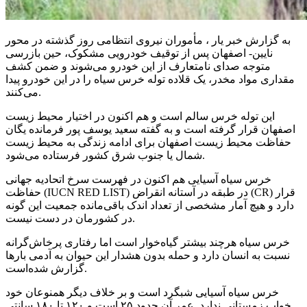
به گزارش خبر یار ، مأموران نیروی انتظامی روز گذشته در محور
نایین- اصفهان پس از توقیف خودرویی مشکوک، حین بازرسی
متوجه صدای نامتعارف از این خودرو می‌شوند و ضمن کشف
مقداری مواد مخدر، یک قلاده توله خرس سیاه را در این خودرو پیدا
می‌کنند.
این توله خرس سالم است و هم اکنون در اختیار محیط زیست
اصفهان قرار گرفته است و به گفته سعید یوسف پور فرمانده یگان
حفاظت محیط زیست اصفهان برای ادامه زندگی به محیط زیست
شمال یا جنوب شرق کشور فرستاده می‌شود.
خرس سیاه آسیایی هم اکنون در فهرست سرخ اتحادیه جهانی
حفاظت (IUCN RED LIST) در طبقه در آستانه انقراض (CR) قرار
دارد و هیچ آمار مشخصی از تعداد اندک باقی‌مانده جمعیت این گونه
در کشورمان در دست نیست.
خرس سیاه هرچند بیشتر گیاه‌خوار است اما رفتاری پرخاش‌گرانه
نسبت به انسان دارد و حمله بدون هشدار این حیوان به آدمی بارها
گزارش شده‌است.
خرس سیاه آسیایی شبگرد است و بر خلاف دیگر همنوعان خود
خواب زمستانی ندارد. عمر آن حدود ۲۵ است و ۱۲۰ تا ۱۸۰ سانتی