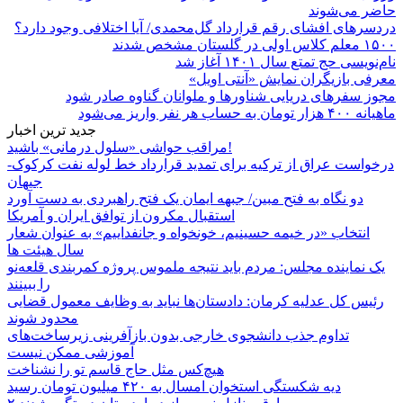
حاضر می‌شوند
دردسرهای افشای رقم قرارداد گل‌محمدی/ آیا اختلافی وجود دارد؟
۱۵۰۰ معلم کلاس اولی در گلستان مشخص شدند
نام‌نویسی حج تمتع سال ۱۴۰۱ آغاز شد
معرفی بازیگران نمایش «آنتی اویل»
مجوز سفرهای دریایی شناورها و ملوانان گناوه صادر شود
ماهیانه ۴۰۰ هزار تومان به حساب هر نفر واریز می‌شود
جدید ترین اخبار
مراقب حواشی «سلول درمانی» باشید!
درخواست عراق از ترکیه برای تمدید قرارداد خط لوله نفت کرکوک-
جیهان
دو نگاه به فتح مبین/ جبهه ایمان یک فتح راهبردی به دست آورد
استقبال مکرون از توافق ایران و آمریکا
انتخاب «در خیمه حسینیم، خونخواه و جانفداییم» به عنوان شعار
سال هیئت ها
یک نماینده مجلس: مردم باید نتیجه ملموس پروژه کمربندی قلعه‌نو
را ببینند
رئیس کل عدلیه کرمان: دادستان‌ها نباید به وظایف معمول قضایی
محدود شوند
تداوم جذب دانشجوی خارجی بدون بازآفرینی زیرساخت‌های
آموزشی ممکن نیست
هیچ‌کس مثل حاج قاسم تو را نشناخت
دیه شکستگی استخوان امسال به ۴۲۰ میلیون تومان رسید