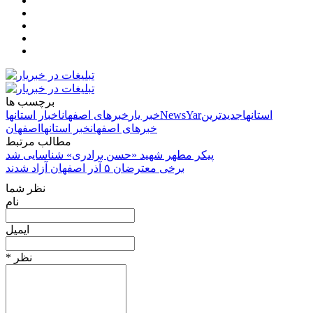
برچسب ها
استانها
جدیدترین
NewsYar
خبر یار
خبرهای اصفهان
اخبار استانها
خبرهای اصفهان
خبر استانها
اصفهان
مطالب مرتبط
پیکر مطهر شهید «حسن برادری» شناسایی شد
برخی معترضان ۵ آذر اصفهان آزاد شدند
نظر شما
نام
ایمیل
* نظر