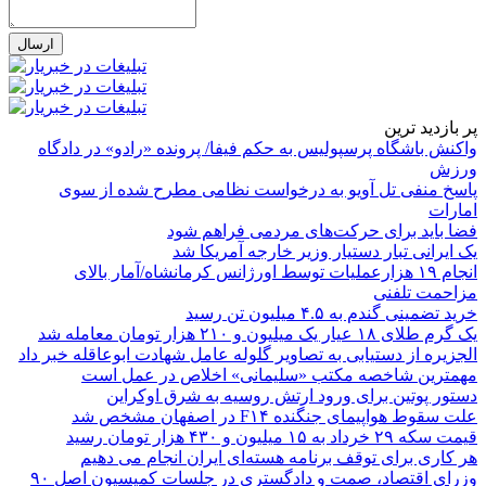
پر بازدید ترین
واکنش باشگاه پرسپولیس به حکم فیفا/ پرونده «رادو» در دادگاه
ورزش
پاسخ منفی تل آویو به درخواست نظامی مطرح شده از سوی
امارات
فضا باید برای حرکت‌های مردمی فراهم شود
یک ایرانی تبار دستیار وزیر خارجه آمریکا شد
انجام ۱۹ هزارعملیات توسط اورژانس کرمانشاه/آمار بالای
مزاحمت تلفنی
خرید تضمینی گندم به ۴.۵ میلیون تن رسید
یک گرم طلای ۱۸ عیار یک میلیون و ۲۱۰ هزار تومان معامله شد
الجزیره از دستیابی به تصاویر گلوله عامل شهادت ابوعاقله خبر داد
مهمترین شاخصه مکتب «سلیمانی» اخلاص در عمل است
دستور پوتین برای ورود ارتش روسیه به شرق اوکراین
علت سقوط هواپیمای جنگنده F۱۴ در اصفهان مشخص شد
قیمت سکه ۲۹ خرداد به ۱۵ میلیون و ۴۳۰ هزار تومان رسید
هر کاری برای توقف برنامه هسته‌ای ایران انجام می دهیم
وزرای اقتصاد، صمت و دادگستری در جلسات کمیسیون اصل ۹۰