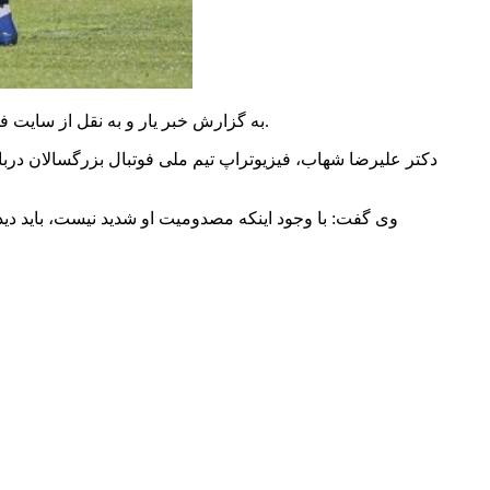
به گزارش خبر یار و به نقل از سایت فدراسیون فوتبال، علی قلی‌زاده در جریان تمرین شب گذشته تیم ملی فوتبال کشورمان که در زمین باشگاه السد قطر برگزار شد، آسیب دید.
دکتر علیرضا شهاب، فیزیوتراپ تیم ملی فوتبال بزرگسالان درب
وی گفت: با وجود اینکه مصدومیت او شدید نیست، باید دی