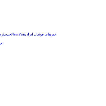
خبرهای فوتبال ایران
NewsYar
جدیدتری
جنگ رسانه‌ای فدراسیون فوتبال با سازمان لیگ بر سر تبلیغات محیطی!