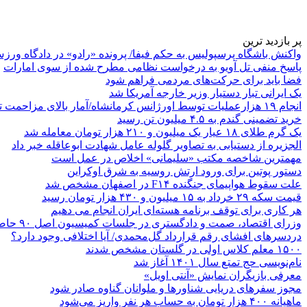
پر بازدید ترین
واکنش باشگاه پرسپولیس به حکم فیفا/ پرونده «رادو» در دادگاه ورز
پاسخ منفی تل آویو به درخواست نظامی مطرح شده از سوی امارات
فضا باید برای حرکت‌های مردمی فراهم شود
یک ایرانی تبار دستیار وزیر خارجه آمریکا شد
انجام ۱۹ هزارعملیات توسط اورژانس کرمانشاه/آمار بالای مزاحمت تلفنی
خرید تضمینی گندم به ۴.۵ میلیون تن رسید
یک گرم طلای ۱۸ عیار یک میلیون و ۲۱۰ هزار تومان معامله شد
الجزیره از دستیابی به تصاویر گلوله عامل شهادت ابوعاقله خبر داد
مهمترین شاخصه مکتب «سلیمانی» اخلاص در عمل است
دستور پوتین برای ورود ارتش روسیه به شرق اوکراین
علت سقوط هواپیمای جنگنده F۱۴ در اصفهان مشخص شد
قیمت سکه ۲۹ خرداد به ۱۵ میلیون و ۴۳۰ هزار تومان رسید
هر کاری برای توقف برنامه هسته‌ای ایران انجام می دهیم
وزرای اقتصاد، صمت و دادگستری در جلسات کمیسیون اصل ۹۰ حاضر می‌شوند
دردسرهای افشای رقم قرارداد گل‌محمدی/ آیا اختلافی وجود دارد؟
۱۵۰۰ معلم کلاس اولی در گلستان مشخص شدند
نام‌نویسی حج تمتع سال ۱۴۰۱ آغاز شد
معرفی بازیگران نمایش «آنتی اویل»
مجوز سفرهای دریایی شناورها و ملوانان گناوه صادر شود
ماهیانه ۴۰۰ هزار تومان به حساب هر نفر واریز می‌شود